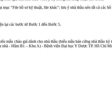
ại mục "File hồ sơ kỹ thuật, file khác": lưu ý nhà thầu nén tất cả các hồ 
iện lại các bước từ Bước 1 đến Bước 5.
iểu mẫu chào giá dành cho nhà thầu (biểu mẫu bản cứng nhà thầu ký t
rị tòa nhà - Hầm B1 – Khu A) - Bệnh viện Đại học Y Dược TP. Hồ Chí