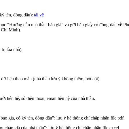
ký tên, đóng dấu):
tải về
i mục “Hướng dẫn nhà thầu báo giá” và gửi bản giấy có đóng dấu về P
 Chí Minh).
rị tòa nhà).
 dữ liệu theo mẫu (nhà thầu lưu ý không thêm, bớt cột).
 liên hệ, số điện thoại, email liên hệ của nhà thầu.
báo giá, có ký tên, đóng dấu": lưu ý hệ thống chỉ chấp nhận file pdf.
ng chào giá của nhà thầu": lưu ý hệ thống chỉ chấp nhận file excel.