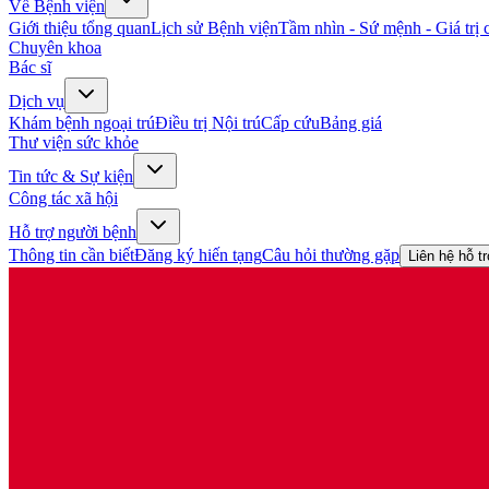
Về Bệnh viện
Giới thiệu tổng quan
Lịch sử Bệnh viện
Tầm nhìn - Sứ mệnh - Giá trị c
Chuyên khoa
Bác sĩ
Dịch vụ
Khám bệnh ngoại trú
Điều trị Nội trú
Cấp cứu
Bảng giá
Thư viện sức khỏe
Tin tức & Sự kiện
Công tác xã hội
Hỗ trợ người bệnh
Thông tin cần biết
Đăng ký hiến tạng
Câu hỏi thường gặp
Liên hệ hỗ t