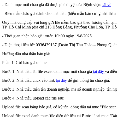
- Danh mục mời chào giá đã được phê duyệt của Bệnh viện:
tải về
- Biểu mẫu chào giá dành cho nhà thầu (biểu mẫu bản cứng nhà thầu 
Quý nhà cung cấp vui lòng gửi file mềm báo giá theo hướng dẫn tạ
TP. Hồ Chí Minh (địa chỉ 215 Hồng Bàng, Phường Chợ Lớn, TP. Hồ
- Thời gian nhận báo giá: trước 10h00 ngày 19/8/2025
- Điện thoại liên hệ: 0936439137 (Đoàn Thị Thu Thảo – Phòng Quản t
Hướng dẫn nhà thầu báo giá:
Phần 1. Gửi báo giá online
Bước 1. Nhà thầu tải file excel danh mục mời chào giá
tại đây
và điền
Bước 2. Nhà thầu click vào link
tại đây
để gửi thông tin chào giá.
Bước 3. Nhà thầu điền tên doanh nghiệp, mã số doanh nghiệp, tên người
Bước 4. Nhà thầu upload các file sau:
Upload file scan bảng báo giá, có ký tên, đóng dấu tại mục "File scan 
Upload file excel danh mục (file điền dữ liệu tại Bước 1) tại mục "Bả