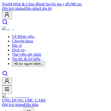
Người bệnh & Cộng đồng
Chuyên gia y tế
UMCers
Đặt lịch khám
|
Đấu thầu
|
Liên hệ
Về Bệnh viện
Chuyên khoa
Bác sĩ
Dịch vụ
Thư viện sức khỏe
Tin tức & Sự kiện
Hỗ trợ người bệnh
ỨNG DỤNG UMC CARE
Đặt lịch khám
Đấu thầu