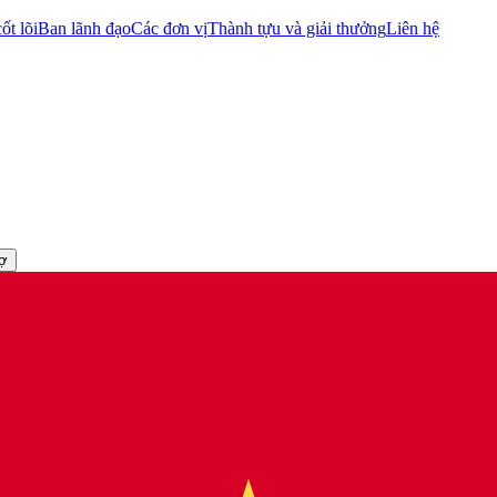
ốt lõi
Ban lãnh đạo
Các đơn vị
Thành tựu và giải thưởng
Liên hệ
rợ