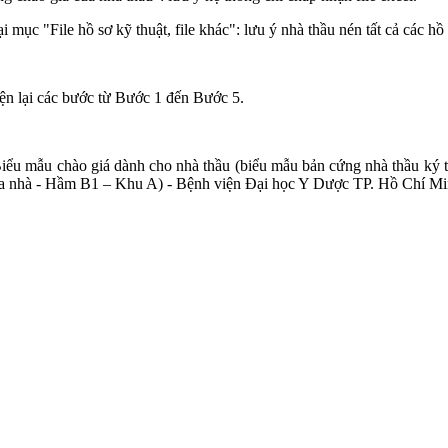
ại mục "File hồ sơ kỹ thuật, file khác": lưu ý nhà thầu nén tất cả các hồ 
iện lại các bước từ Bước 1 đến Bước 5.
iểu mẫu chào giá dành cho nhà thầu (biểu mẫu bản cứng nhà thầu ký t
rị tòa nhà - Hầm B1 – Khu A) - Bệnh viện Đại học Y Dược TP. Hồ Chí