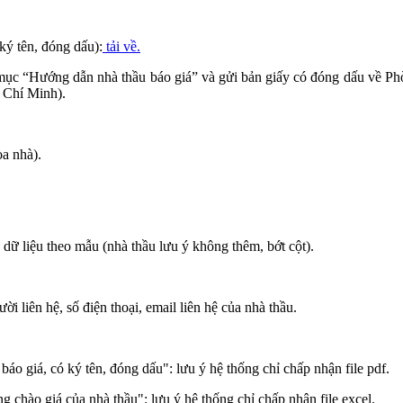
ký tên, đóng dấu):
tải về.
i mục “Hướng dẫn nhà thầu báo giá” và gửi bản giấy có đóng dấu về P
 Chí Minh).
a nhà).
 dữ liệu theo mẫu (nhà thầu lưu ý không thêm, bớt cột).
 liên hệ, số điện thoại, email liên hệ của nhà thầu.
báo giá, có ký tên, đóng dấu": lưu ý hệ thống chỉ chấp nhận file pdf.
ng chào giá của nhà thầu": lưu ý hệ thống chỉ chấp nhận file excel.