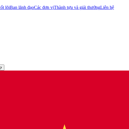
ốt lõi
Ban lãnh đạo
Các đơn vị
Thành tựu và giải thưởng
Liên hệ
rợ