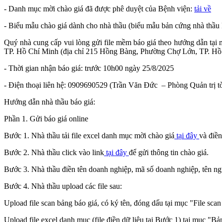
- Danh mục mời chào giá đã được phê duyệt của Bệnh viện:
tải về
- Biểu mẫu chào giá dành cho nhà thầu (biểu mẫu bản cứng nhà thầu 
Quý nhà cung cấp vui lòng gửi file mềm báo giá theo hướng dẫn tạ
TP. Hồ Chí Minh (địa chỉ 215 Hồng Bàng, Phường Chợ Lớn, TP. Hồ
- Thời gian nhận báo giá: trước 10h00 ngày 25/8/2025
- Điện thoại liên hệ: 0909690529 (Trần Văn Đức – Phòng Quản trị tò
Hướng dẫn nhà thầu báo giá:
Phần 1. Gửi báo giá online
Bước 1. Nhà thầu tải file excel danh mục mời chào giá
tại đây
và điền
Bước 2. Nhà thầu click vào link
tại đây
để gửi thông tin chào giá.
Bước 3. Nhà thầu điền tên doanh nghiệp, mã số doanh nghiệp, tên người
Bước 4. Nhà thầu upload các file sau:
Upload file scan bảng báo giá, có ký tên, đóng dấu tại mục "File scan 
Upload file excel danh mục (file điền dữ liệu tại Bước 1) tại mục "Bả