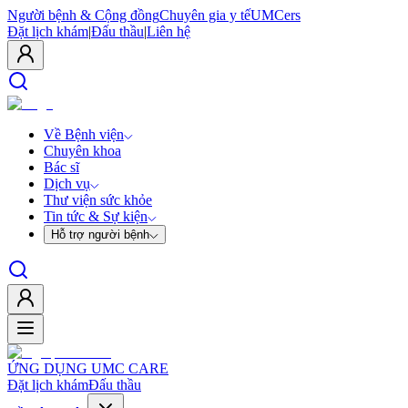
Người bệnh & Cộng đồng
Chuyên gia y tế
UMCers
Đặt lịch khám
|
Đấu thầu
|
Liên hệ
Về Bệnh viện
Chuyên khoa
Bác sĩ
Dịch vụ
Thư viện sức khỏe
Tin tức & Sự kiện
Hỗ trợ người bệnh
ỨNG DỤNG UMC CARE
Đặt lịch khám
Đấu thầu