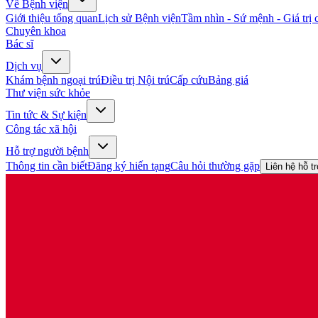
Về Bệnh viện
Giới thiệu tổng quan
Lịch sử Bệnh viện
Tầm nhìn - Sứ mệnh - Giá trị c
Chuyên khoa
Bác sĩ
Dịch vụ
Khám bệnh ngoại trú
Điều trị Nội trú
Cấp cứu
Bảng giá
Thư viện sức khỏe
Tin tức & Sự kiện
Công tác xã hội
Hỗ trợ người bệnh
Thông tin cần biết
Đăng ký hiến tạng
Câu hỏi thường gặp
Liên hệ hỗ t