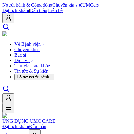
Người bệnh & Cộng đồng
Chuyên gia y tế
UMCers
Đặt lịch khám
|
Đấu thầu
|
Liên hệ
Về Bệnh viện
Chuyên khoa
Bác sĩ
Dịch vụ
Thư viện sức khỏe
Tin tức & Sự kiện
Hỗ trợ người bệnh
ỨNG DỤNG UMC CARE
Đặt lịch khám
Đấu thầu