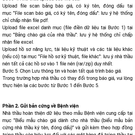
Upload file scan bảng báo giá, có ký tên, đóng dấu tại
mục "File scan báo giá, có ký tên, đóng dấu": lưu ý hệ thống
chỉ chấp nhận file pdf.
Upload file excel danh mục (file điền dữ liệu tại Bước 1) tại
mục "Bảng chào giá của nhà thầu": lưu ý hệ thống chỉ chấp
nhận file excel.
Upload hồ sơ năng lực, tài liệu kỹ thuật và các tài liệu khác
(nếu có) tại mục "File hồ sơ kỹ thuật, file khác": lưu ý nhà thầu
nén tất cả các hồ sơ vào 1 file nén (rar/zip) duy nhất.
Bước 5. Chọn Lưu thông tin và hoàn tất quá trình báo giá.
Trong trường hợp nhà thầu có thay đổi trong báo giá, vui lòng
thực hiện lại các bước từ Bước 1 đến Bước 5.
Phần 2. Gửi bản cứng về Bệnh viện
Nhà thầu hoàn thiện dữ liệu theo mẫu Bệnh viện cung cấp tại
mục "Biểu mẫu chào giá dành cho nhà thầu (biểu mẫu bản
cứng nhà thầu ký tên, đóng dấu)" và gửi kèm theo hợp đồng
trúng thầu còn hiệu lực đối với các mặt hàng đã trúng thầu tại