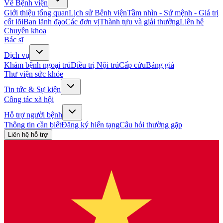
Về Bệnh viện
Giới thiệu tổng quan
Lịch sử Bệnh viện
Tầm nhìn - Sứ mệnh - Giá trị
cốt lõi
Ban lãnh đạo
Các đơn vị
Thành tựu và giải thưởng
Liên hệ
Chuyên khoa
Bác sĩ
Dịch vụ
Khám bệnh ngoại trú
Điều trị Nội trú
Cấp cứu
Bảng giá
Thư viện sức khỏe
Tin tức & Sự kiện
Công tác xã hội
Hỗ trợ người bệnh
Thông tin cần biết
Đăng ký hiến tạng
Câu hỏi thường gặp
Liên hệ hỗ trợ