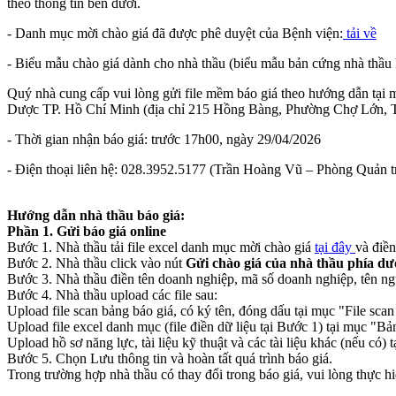
theo thông tin bên dưới.
- Danh mục mời chào giá đã được phê duyệt của Bệnh viện:
tải về
- Biểu mẫu chào giá dành cho nhà thầu (biểu mẫu bản cứng nhà thầu 
Quý nhà cung cấp vui lòng gửi file mềm báo giá theo hướng dẫn tại
Dược TP. Hồ Chí Minh (địa chỉ 215 Hồng Bàng, Phường Chợ Lớn, T
- Thời gian nhận báo giá: trước 17h00, ngày 29/04/2026
- Điện thoại liên hệ: 028.3952.5177 (Trần Hoàng Vũ – Phòng Quản tr
Hướng dẫn nhà thầu báo giá:
Phần 1. Gửi báo giá online
Bước 1. Nhà thầu tải file excel danh mục mời chào giá
tại đây
và điền
Bước 2. Nhà thầu click vào nút
Gửi chào giá của nhà thầu phía dư
Bước 3. Nhà thầu điền tên doanh nghiệp, mã số doanh nghiệp, tên người
Bước 4. Nhà thầu upload các file sau:
Upload file scan bảng báo giá, có ký tên, đóng dấu tại mục "File scan 
Upload file excel danh mục (file điền dữ liệu tại Bước 1) tại mục "Bả
Upload hồ sơ năng lực, tài liệu kỹ thuật và các tài liệu khác (nếu có) t
Bước 5. Chọn Lưu thông tin và hoàn tất quá trình báo giá.
Trong trường hợp nhà thầu có thay đổi trong báo giá, vui lòng thực h