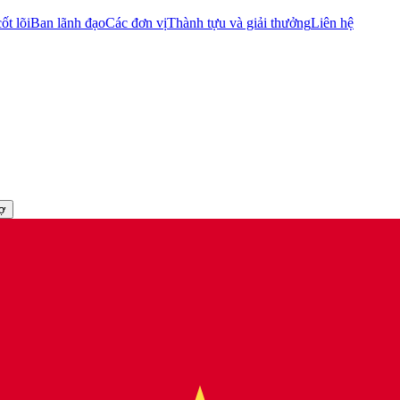
ốt lõi
Ban lãnh đạo
Các đơn vị
Thành tựu và giải thưởng
Liên hệ
rợ