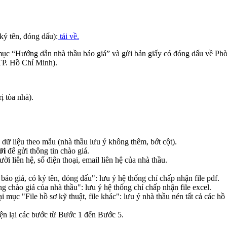
ký tên, đóng dấu):
tải về.
 mục “Hướng dẫn nhà thầu báo giá” và gửi bản giấy có đóng dấu về P
P. Hồ Chí Minh).
ị tòa nhà).
 dữ liệu theo mẫu (nhà thầu lưu ý không thêm, bớt cột).
ới
để gửi thông tin chào giá.
 liên hệ, số điện thoại, email liên hệ của nhà thầu.
báo giá, có ký tên, đóng dấu": lưu ý hệ thống chỉ chấp nhận file pdf.
ng chào giá của nhà thầu": lưu ý hệ thống chỉ chấp nhận file excel.
ại mục "File hồ sơ kỹ thuật, file khác": lưu ý nhà thầu nén tất cả các hồ 
iện lại các bước từ Bước 1 đến Bước 5.