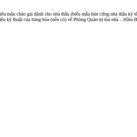
iểu mẫu chào giá dành cho nhà thầu (biểu mẫu bản cứng nhà thầu ký tê
 tài liệu kỹ thuật của hàng hóa (nếu có) về Phòng Quản trị tòa nhà – 