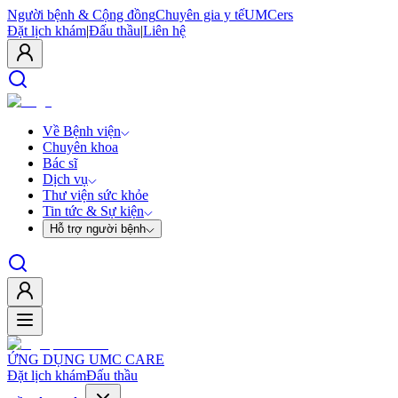
Người bệnh & Cộng đồng
Chuyên gia y tế
UMCers
Đặt lịch khám
|
Đấu thầu
|
Liên hệ
Về Bệnh viện
Chuyên khoa
Bác sĩ
Dịch vụ
Thư viện sức khỏe
Tin tức & Sự kiện
Hỗ trợ người bệnh
ỨNG DỤNG UMC CARE
Đặt lịch khám
Đấu thầu