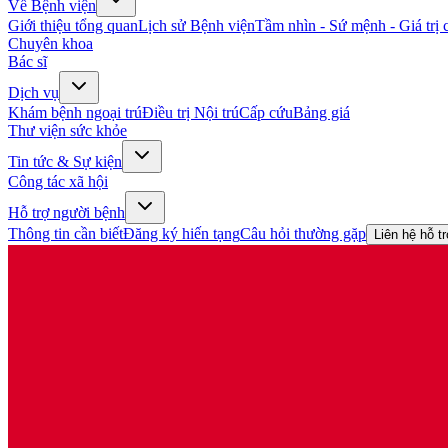
Về Bệnh viện
Giới thiệu tổng quan
Lịch sử Bệnh viện
Tầm nhìn - Sứ mệnh - Giá trị c
Chuyên khoa
Bác sĩ
Dịch vụ
Khám bệnh ngoại trú
Điều trị Nội trú
Cấp cứu
Bảng giá
Thư viện sức khỏe
Tin tức & Sự kiện
Công tác xã hội
Hỗ trợ người bệnh
Thông tin cần biết
Đăng ký hiến tạng
Câu hỏi thường gặp
Liên hệ hỗ t