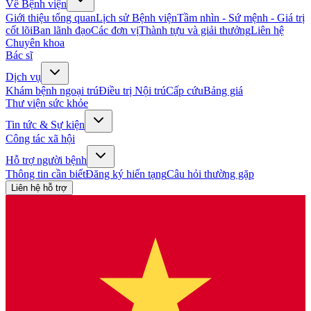
Về Bệnh viện
Giới thiệu tổng quan
Lịch sử Bệnh viện
Tầm nhìn - Sứ mệnh - Giá trị
cốt lõi
Ban lãnh đạo
Các đơn vị
Thành tựu và giải thưởng
Liên hệ
Chuyên khoa
Bác sĩ
Dịch vụ
Khám bệnh ngoại trú
Điều trị Nội trú
Cấp cứu
Bảng giá
Thư viện sức khỏe
Tin tức & Sự kiện
Công tác xã hội
Hỗ trợ người bệnh
Thông tin cần biết
Đăng ký hiến tạng
Câu hỏi thường gặp
Liên hệ hỗ trợ