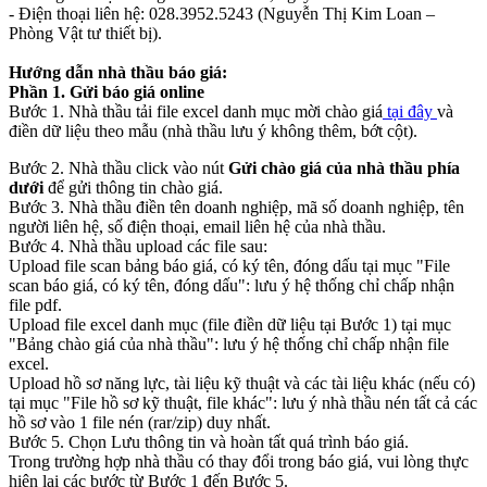
- Điện thoại liên hệ: 028.3952.5243 (Nguyễn Thị Kim Loan –
Phòng Vật tư thiết bị).
Hướng dẫn nhà thầu báo giá:
Phần 1. Gửi báo giá online
Bước 1. Nhà thầu tải file excel danh mục mời chào giá
tại đây
và
điền dữ liệu theo mẫu (nhà thầu lưu ý không thêm, bớt cột).
Bước 2. Nhà thầu click vào nút
Gửi chào giá của nhà thầu phía
dưới
để gửi thông tin chào giá.
Bước 3. Nhà thầu điền tên doanh nghiệp, mã số doanh nghiệp, tên
người liên hệ, số điện thoại, email liên hệ của nhà thầu.
Bước 4. Nhà thầu upload các file sau:
Upload file scan bảng báo giá, có ký tên, đóng dấu tại mục "File
scan báo giá, có ký tên, đóng dấu": lưu ý hệ thống chỉ chấp nhận
file pdf.
Upload file excel danh mục (file điền dữ liệu tại Bước 1) tại mục
"Bảng chào giá của nhà thầu": lưu ý hệ thống chỉ chấp nhận file
excel.
Upload hồ sơ năng lực, tài liệu kỹ thuật và các tài liệu khác (nếu có)
tại mục "File hồ sơ kỹ thuật, file khác": lưu ý nhà thầu nén tất cả các
hồ sơ vào 1 file nén (rar/zip) duy nhất.
Bước 5. Chọn Lưu thông tin và hoàn tất quá trình báo giá.
Trong trường hợp nhà thầu có thay đổi trong báo giá, vui lòng thực
hiện lại các bước từ Bước 1 đến Bước 5.