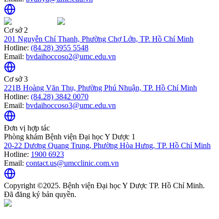
Cơ sở 2
201 Nguyễn Chí Thanh, Phường Chợ Lớn, TP. Hồ Chí Minh
Hotline:
(84.28) 3955 5548
Email:
bvdaihoccoso2@umc.edu.vn
Cơ sở 3
221B Hoàng Văn Thụ, Phường Phú Nhuận, TP. Hồ Chí Minh
Hotline:
(84.28) 3842 0070
Email:
bvdaihoccoso3@umc.edu.vn
Đơn vị hợp tác
Phòng khám Bệnh viện Đại học Y Dược 1
20-22 Dương Quang Trung, Phường Hòa Hưng, TP. Hồ Chí Minh
Hotline:
1900 6923
Email:
contact.us@umcclinic.com.vn
Copyright ©2025. Bệnh viện Đại học Y Dược TP. Hồ Chí Minh.
Đã đăng ký bản quyền.