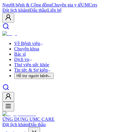
Người bệnh & Cộng đồng
Chuyên gia y tế
UMCers
Đặt lịch khám
|
Đấu thầu
|
Liên hệ
Về Bệnh viện
Chuyên khoa
Bác sĩ
Dịch vụ
Thư viện sức khỏe
Tin tức & Sự kiện
Hỗ trợ người bệnh
ỨNG DỤNG UMC CARE
Đặt lịch khám
Đấu thầu