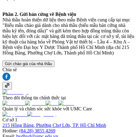
Phần 2. Gửi bản cứng về Bệnh viện
Nhà thầu hoàn thiện dữ liệu theo mẫu Bệnh viện cung cấp tại mục
"Biểu mẫu chào giá dành cho nhà thầu (biểu mẫu bản cứng nhà
thầu ký tên, đóng dấu)" và gửi kèm theo hợp đồng trúng thầu còn
hiệu lực đối với các mặt hàng đã trúng thầu tại các cơ sở y tế, tài liệu
kỹ thuật của hàng hóa về Phòng Vật tư thiết bị – Lầu 4 – Khu A –
Bệnh viện Đại học Y Dược Thành phố Hồ Chí Minh (địa chỉ 215
Hồng Bàng, Phường Chợ Lớn, Thành phố Hồ Chí Minh)
Gửi chào giá của nhà thầu
Chia sẻ
Theo dõi thông tin chính thức tại
Quản lý và chăm sóc sức khỏe với UMC Care
Cơ sở 1
215 Hồng Bàng, Phường Chợ Lớn, TP. Hồ Chí Minh
Hotline:
(84.28) 3855 4269
Email:
bvdhyd@umc.edu.vn