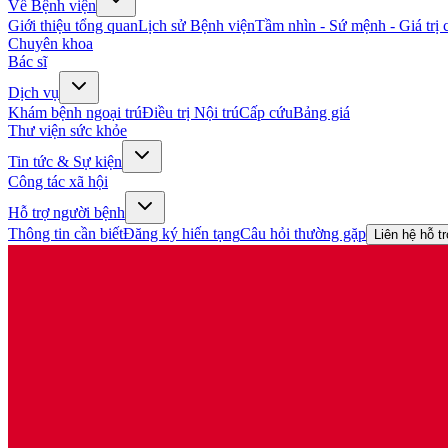
Về Bệnh viện
Giới thiệu tổng quan
Lịch sử Bệnh viện
Tầm nhìn - Sứ mệnh - Giá trị c
Chuyên khoa
Bác sĩ
Dịch vụ
Khám bệnh ngoại trú
Điều trị Nội trú
Cấp cứu
Bảng giá
Thư viện sức khỏe
Tin tức & Sự kiện
Công tác xã hội
Hỗ trợ người bệnh
Thông tin cần biết
Đăng ký hiến tạng
Câu hỏi thường gặp
Liên hệ hỗ t