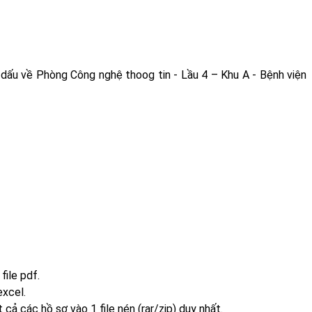
 dấu về Phòng Công nghệ thoog tin - Lầu 4 – Khu A - Bệnh viện
file pdf.
excel.
t cả các hồ sơ vào 1 file nén (rar/zip) duy nhất.