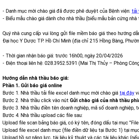
- Danh mục mời chào giá đã được phê duyệt của Bệnh viện:
tải
- Biểu mẫu chào giá dành cho nhà thầu (biểu mẫu bản cứng nhà t
Quý nhà cung cấp vui lòng gửi file mềm báo giá theo hướng dẫ
Đại học Y Dược TP. Hồ Chí Minh (địa chỉ 215 Hồng Bàng, Phườn
- Thời gian nhận báo giá: trước 16h00, ngày 20/04/2026
- Điện thoại liên hệ: 028.3952.5391 (Mai Thị Thủy – Phòng Công
Hướng dẫn nhà thầu báo giá:
Phần 1. Gửi báo giá online
Bước 1. Nhà thầu tải file excel danh mục mời chào giá
tại đây
v
Bước 2. Nhà thầu click vào nút
Gửi chào giá của nhà thầu phí
Bước 3. Nhà thầu điền tên doanh nghiệp, mã số doanh nghiệp, tên 
Bước 4. Nhà thầu upload các file sau:
Upload file scan bảng báo giá, có ký tên, đóng dấu tại mục "File
Upload file excel danh mục (file điền dữ liệu tại Bước 1) tại mụ
Upload hồ sơ năng lực, tài liệu kỹ thuật và các tài liệu khác (nếu