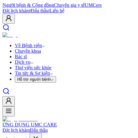
Người bệnh & Cộng đồng
Chuyên gia y tế
UMCers
Đặt lịch khám
|
Đấu thầu
|
Liên hệ
Về Bệnh viện
Chuyên khoa
Bác sĩ
Dịch vụ
Thư viện sức khỏe
Tin tức & Sự kiện
Hỗ trợ người bệnh
ỨNG DỤNG UMC CARE
Đặt lịch khám
Đấu thầu