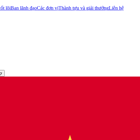
ốt lõi
Ban lãnh đạo
Các đơn vị
Thành tựu và giải thưởng
Liên hệ
rợ