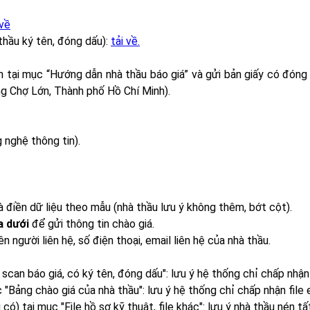
 về
hầu ký tên, đóng dấu):
tải về.
n tại mục “Hướng dẫn nhà thầu báo giá” và gửi bản giấy có đóng
g Chợ Lớn, Thành phố Hồ Chí Minh).
 nghệ thông tin).
à điền dữ liệu theo mẫu (nhà thầu lưu ý không thêm, bớt cột).
a dưới
để gửi thông tin chào giá.
người liên hệ, số điện thoại, email liên hệ của nhà thầu.
 scan báo giá, có ký tên, đóng dấu": lưu ý hệ thống chỉ chấp nhận 
c "Bảng chào giá của nhà thầu": lưu ý hệ thống chỉ chấp nhận file 
 có) tại mục "File hồ sơ kỹ thuật, file khác": lưu ý nhà thầu nén tấ