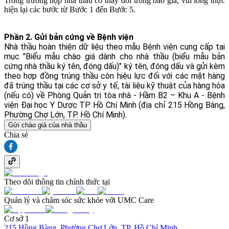
Trong trường hợp nhà thầu có thay đổi trong báo giá, vui lòng thực
hiện lại các bước từ Bước 1 đến Bước 5.
Phần 2. Gửi bản cứng về Bệnh viện
Nhà thầu hoàn thiện dữ liệu theo mẫu Bệnh viện cung cấp tại
mục "Biểu mẫu chào giá dành cho nhà thầu (biểu mẫu bản
cứng nhà thầu ký tên, đóng dấu)" ký tên, đóng dấu và gửi kèm
theo hợp đồng trúng thầu còn hiệu lực đối với các mặt hàng
đã trúng thầu tại các cơ sở y tế, tài liệu kỹ thuật của hàng hóa
(nếu có) về Phòng Quản trị tòa nhà - Hầm B2 – Khu A - Bệnh
viện Đại học Y Dược TP. Hồ Chí Minh (địa chỉ 215 Hồng Bàng,
Phường Chợ Lớn, TP. Hồ Chí Minh).
Gửi chào giá của nhà thầu
Chia sẻ
Theo dõi thông tin chính thức tại
Quản lý và chăm sóc sức khỏe với UMC Care
Cơ sở 1
215 Hồng Bàng, Phường Chợ Lớn, TP. Hồ Chí Minh