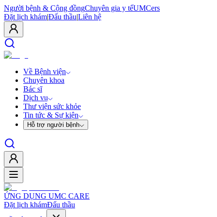
Người bệnh & Cộng đồng
Chuyên gia y tế
UMCers
Đặt lịch khám
|
Đấu thầu
|
Liên hệ
Về Bệnh viện
Chuyên khoa
Bác sĩ
Dịch vụ
Thư viện sức khỏe
Tin tức & Sự kiện
Hỗ trợ người bệnh
ỨNG DỤNG UMC CARE
Đặt lịch khám
Đấu thầu