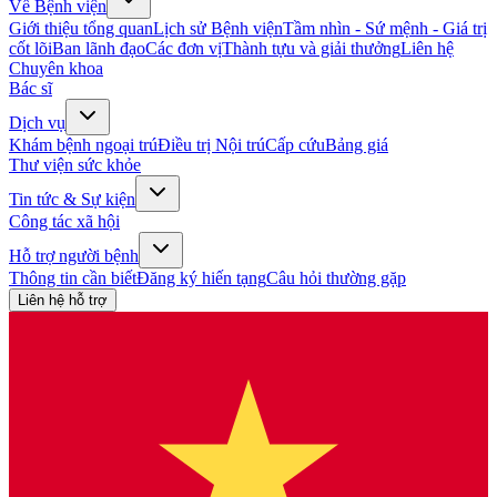
Về Bệnh viện
Giới thiệu tổng quan
Lịch sử Bệnh viện
Tầm nhìn - Sứ mệnh - Giá trị
cốt lõi
Ban lãnh đạo
Các đơn vị
Thành tựu và giải thưởng
Liên hệ
Chuyên khoa
Bác sĩ
Dịch vụ
Khám bệnh ngoại trú
Điều trị Nội trú
Cấp cứu
Bảng giá
Thư viện sức khỏe
Tin tức & Sự kiện
Công tác xã hội
Hỗ trợ người bệnh
Thông tin cần biết
Đăng ký hiến tạng
Câu hỏi thường gặp
Liên hệ hỗ trợ