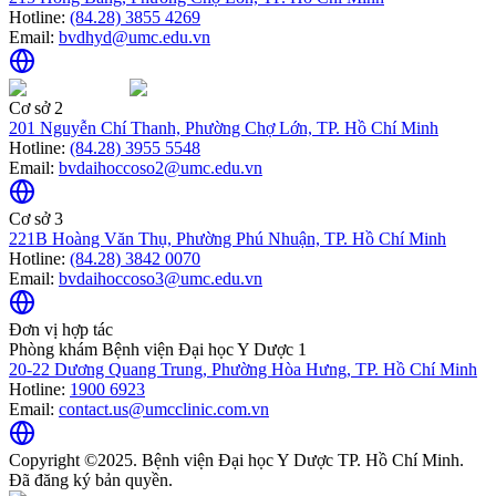
Hotline:
(84.28) 3855 4269
Email:
bvdhyd@umc.edu.vn
Cơ sở 2
201 Nguyễn Chí Thanh, Phường Chợ Lớn, TP. Hồ Chí Minh
Hotline:
(84.28) 3955 5548
Email:
bvdaihoccoso2@umc.edu.vn
Cơ sở 3
221B Hoàng Văn Thụ, Phường Phú Nhuận, TP. Hồ Chí Minh
Hotline:
(84.28) 3842 0070
Email:
bvdaihoccoso3@umc.edu.vn
Đơn vị hợp tác
Phòng khám Bệnh viện Đại học Y Dược 1
20-22 Dương Quang Trung, Phường Hòa Hưng, TP. Hồ Chí Minh
Hotline:
1900 6923
Email:
contact.us@umcclinic.com.vn
Copyright ©2025. Bệnh viện Đại học Y Dược TP. Hồ Chí Minh.
Đã đăng ký bản quyền.