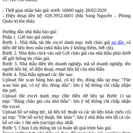
- Thời gian nhận báo giá: trước 16h00 ngày 28/02/2026
- Điện thoại liên hệ: 028.3952.6601 (Mà Song Nguyễn – Phòng
Quản trị tòa nhà).
Hướng dẫn nhà thầu báo giá:
Phần 1. Gửi báo giá online
Bước 1. Nhà thầu tải file excel danh mục mời chào giá
tại đây
và
điền dữ liệu theo mẫu (nhà thầu lưu ý không thêm, bớt cột).
Bước 2. Nhà thầu click vào nút Gửi chào giá của nhà thầu phía dưới
để gửi thông tin chào giá.
Bước 3. Nhà thầu điền tên doanh nghiệp, mã số doanh nghiệp, tên
người liên hệ, số điện thoại, email liên hệ của nhà thầu.
Bước 4. Nhà thầu upload các file sau:
Upload file scan bảng báo giá, có ký tên, đóng dấu tại mục "File
scan báo giá, có ký tên, đóng dấu": lưu ý hệ thống chỉ chấp nhận
file pdf.
Upload file excel danh mục (file điền dữ liệu tại Bước 1) tại
mục "Bảng chào giá của nhà thầu": lưu ý hệ thống chỉ chấp nhận
file excel.
Upload hồ sơ năng lực, tài liệu kỹ thuật và các tài liệu khác (nếu có)
tại mục "File hồ sơ kỹ thuật, file khác": lưu ý nhà thầu nén tất cả các
hồ sơ vào 1 file nén (rar/zip) duy nhất.
Bước 5. Chọn Lưu thông tin và hoàn tất quá trình báo giá.