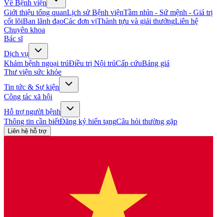
Về Bệnh viện
Giới thiệu tổng quan
Lịch sử Bệnh viện
Tầm nhìn - Sứ mệnh - Giá trị
cốt lõi
Ban lãnh đạo
Các đơn vị
Thành tựu và giải thưởng
Liên hệ
Chuyên khoa
Bác sĩ
Dịch vụ
Khám bệnh ngoại trú
Điều trị Nội trú
Cấp cứu
Bảng giá
Thư viện sức khỏe
Tin tức & Sự kiện
Công tác xã hội
Hỗ trợ người bệnh
Thông tin cần biết
Đăng ký hiến tạng
Câu hỏi thường gặp
Liên hệ hỗ trợ