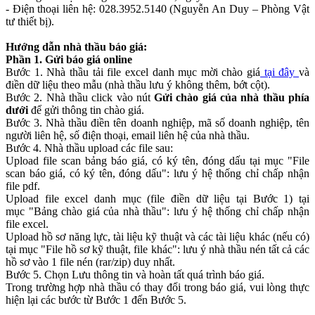
- Điện thoại liên hệ: 028.3952.5140 (Nguyễn An Duy – Phòng Vật
tư thiết bị).
Hướng dẫn nhà thầu báo giá:
Phần 1. Gửi báo giá online
Bước 1. Nhà thầu tải file excel danh mục mời chào giá
tại đây
và
điền dữ liệu theo mẫu (nhà thầu lưu ý không thêm, bớt cột).
Bước 2. Nhà thầu click vào nút
Gửi chào giá của nhà thầu phía
dưới
để gửi thông tin chào giá.
Bước 3. Nhà thầu điền tên doanh nghiệp, mã số doanh nghiệp, tên
người liên hệ, số điện thoại, email liên hệ của nhà thầu.
Bước 4. Nhà thầu upload các file sau:
Upload file scan bảng báo giá, có ký tên, đóng dấu tại mục "File
scan báo giá, có ký tên, đóng dấu": lưu ý hệ thống chỉ chấp nhận
file pdf.
Upload file excel danh mục (file điền dữ liệu tại Bước 1) tại
mục "Bảng chào giá của nhà thầu": lưu ý hệ thống chỉ chấp nhận
file excel.
Upload hồ sơ năng lực, tài liệu kỹ thuật và các tài liệu khác (nếu có)
tại mục "File hồ sơ kỹ thuật, file khác": lưu ý nhà thầu nén tất cả các
hồ sơ vào 1 file nén (rar/zip) duy nhất.
Bước 5. Chọn Lưu thông tin và hoàn tất quá trình báo giá.
Trong trường hợp nhà thầu có thay đổi trong báo giá, vui lòng thực
hiện lại các bước từ Bước 1 đến Bước 5.