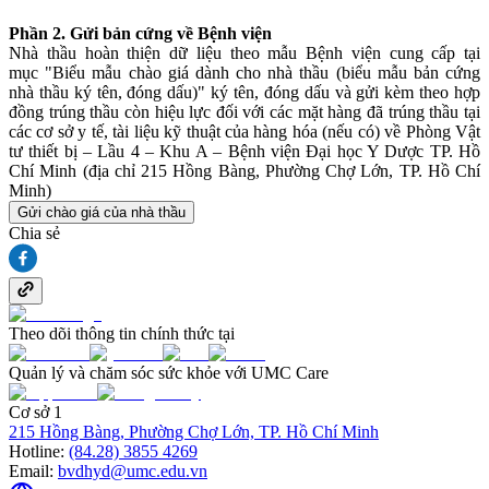
Phần 2. Gửi bản cứng về Bệnh viện
Nhà thầu hoàn thiện dữ liệu theo mẫu Bệnh viện cung cấp tại
mục "Biểu mẫu chào giá dành cho nhà thầu (biểu mẫu bản cứng
nhà thầu ký tên, đóng dấu)" ký tên, đóng dấu và gửi kèm theo hợp
đồng trúng thầu còn hiệu lực đối với các mặt hàng đã trúng thầu tại
các cơ sở y tế, tài liệu kỹ thuật của hàng hóa (nếu có) về Phòng Vật
tư thiết bị – Lầu 4 – Khu A – Bệnh viện Đại học Y Dược TP. Hồ
Chí Minh (địa chỉ 215 Hồng Bàng, Phường Chợ Lớn, TP. Hồ Chí
Minh)
Gửi chào giá của nhà thầu
Chia sẻ
Theo dõi thông tin chính thức tại
Quản lý và chăm sóc sức khỏe với UMC Care
Cơ sở 1
215 Hồng Bàng, Phường Chợ Lớn, TP. Hồ Chí Minh
Hotline:
(84.28) 3855 4269
Email:
bvdhyd@umc.edu.vn