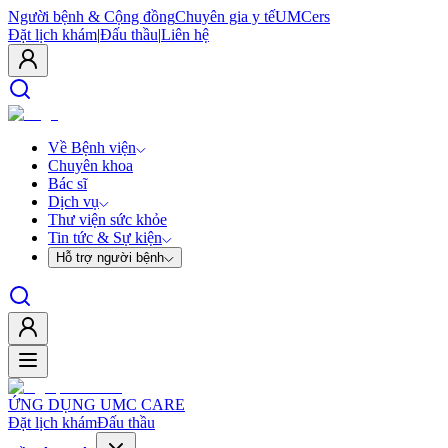
Người bệnh & Cộng đồng
Chuyên gia y tế
UMCers
Đặt lịch khám
|
Đấu thầu
|
Liên hệ
Về Bệnh viện
Chuyên khoa
Bác sĩ
Dịch vụ
Thư viện sức khỏe
Tin tức & Sự kiện
Hỗ trợ người bệnh
ỨNG DỤNG UMC CARE
Đặt lịch khám
Đấu thầu