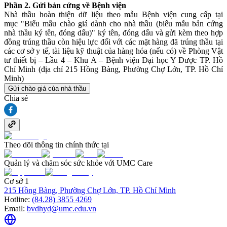
Phần 2. Gửi bản cứng về Bệnh viện
Nhà thầu hoàn thiện dữ liệu theo mẫu Bệnh viện cung cấp tại
mục "Biểu mẫu chào giá dành cho nhà thầu (biểu mẫu bản cứng
nhà thầu ký tên, đóng dấu)" ký tên, đóng dấu và gửi kèm theo hợp
đồng trúng thầu còn hiệu lực đối với các mặt hàng đã trúng thầu tại
các cơ sở y tế, tài liệu kỹ thuật của hàng hóa (nếu có) về Phòng Vật
tư thiết bị – Lầu 4 – Khu A – Bệnh viện Đại học Y Dược TP. Hồ
Chí Minh (địa chỉ 215 Hồng Bàng, Phường Chợ Lớn, TP. Hồ Chí
Minh)
Gửi chào giá của nhà thầu
Chia sẻ
Theo dõi thông tin chính thức tại
Quản lý và chăm sóc sức khỏe với UMC Care
Cơ sở 1
215 Hồng Bàng, Phường Chợ Lớn, TP. Hồ Chí Minh
Hotline:
(84.28) 3855 4269
Email:
bvdhyd@umc.edu.vn