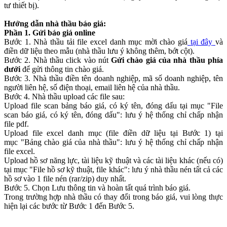
tư thiết bị).
Hướng dẫn nhà thầu báo giá:
Phần 1. Gửi báo giá online
Bước 1. Nhà thầu tải file excel danh mục mời chào giá
tại đây
và
điền dữ liệu theo mẫu (nhà thầu lưu ý không thêm, bớt cột).
Bước 2. Nhà thầu click vào nút
Gửi chào giá của nhà thầu phía
dưới
để gửi thông tin chào giá.
Bước 3. Nhà thầu điền tên doanh nghiệp, mã số doanh nghiệp, tên
người liên hệ, số điện thoại, email liên hệ của nhà thầu.
Bước 4. Nhà thầu upload các file sau:
Upload file scan bảng báo giá, có ký tên, đóng dấu tại mục "File
scan báo giá, có ký tên, đóng dấu": lưu ý hệ thống chỉ chấp nhận
file pdf.
Upload file excel danh mục (file điền dữ liệu tại Bước 1) tại
mục "Bảng chào giá của nhà thầu": lưu ý hệ thống chỉ chấp nhận
file excel.
Upload hồ sơ năng lực, tài liệu kỹ thuật và các tài liệu khác (nếu có)
tại mục "File hồ sơ kỹ thuật, file khác": lưu ý nhà thầu nén tất cả các
hồ sơ vào 1 file nén (rar/zip) duy nhất.
Bước 5. Chọn Lưu thông tin và hoàn tất quá trình báo giá.
Trong trường hợp nhà thầu có thay đổi trong báo giá, vui lòng thực
hiện lại các bước từ Bước 1 đến Bước 5.