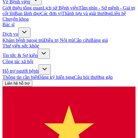
Về Bệnh viện
Giới thiệu tổng quan
Lịch sử Bệnh viện
Tầm nhìn - Sứ mệnh - Giá trị
cốt lõi
Ban lãnh đạo
Các đơn vị
Thành tựu và giải thưởng
Liên hệ
Chuyên khoa
Bác sĩ
Dịch vụ
Khám bệnh ngoại trú
Điều trị Nội trú
Cấp cứu
Bảng giá
Thư viện sức khỏe
Tin tức & Sự kiện
Công tác xã hội
Hỗ trợ người bệnh
Thông tin cần biết
Đăng ký hiến tạng
Câu hỏi thường gặp
Liên hệ hỗ trợ