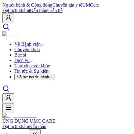
Người bệnh & Cộng đồng
Chuyên gia y tế
UMCers
Đặt lịch khám
|
Đấu thầu
|
Liên hệ
Về Bệnh viện
Chuyên khoa
Bác sĩ
Dịch vụ
Thư viện sức khỏe
Tin tức & Sự kiện
Hỗ trợ người bệnh
ỨNG DỤNG UMC CARE
Đặt lịch khám
Đấu thầu