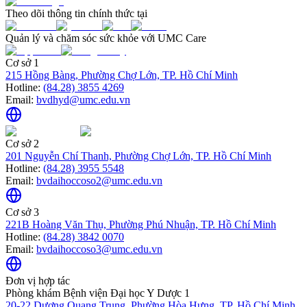
Theo dõi thông tin chính thức tại
Quản lý và chăm sóc sức khỏe với UMC Care
Cơ sở 1
215 Hồng Bàng, Phường Chợ Lớn, TP. Hồ Chí Minh
Hotline:
(84.28) 3855 4269
Email:
bvdhyd@umc.edu.vn
Cơ sở 2
201 Nguyễn Chí Thanh, Phường Chợ Lớn, TP. Hồ Chí Minh
Hotline:
(84.28) 3955 5548
Email:
bvdaihoccoso2@umc.edu.vn
Cơ sở 3
221B Hoàng Văn Thụ, Phường Phú Nhuận, TP. Hồ Chí Minh
Hotline:
(84.28) 3842 0070
Email:
bvdaihoccoso3@umc.edu.vn
Đơn vị hợp tác
Phòng khám Bệnh viện Đại học Y Dược 1
20-22 Dương Quang Trung, Phường Hòa Hưng, TP. Hồ Chí Minh