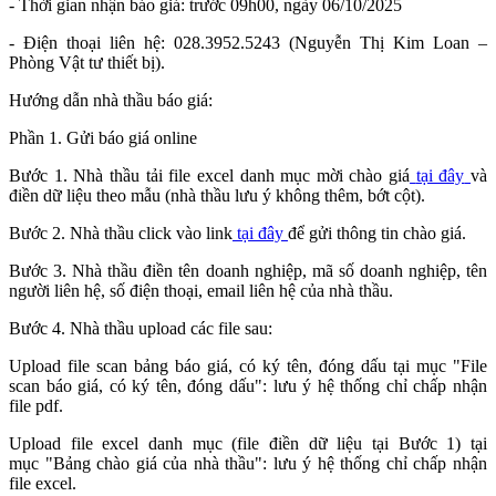
- Thời gian nhận báo giá: trước 09h00, ngày 06/10/2025
- Điện thoại liên hệ: 028.3952.5243 (Nguyễn Thị Kim Loan –
Phòng Vật tư thiết bị).
Hướng dẫn nhà thầu báo giá:
Phần 1. Gửi báo giá online
Bước 1. Nhà thầu tải file excel danh mục mời chào giá
tại đây
và
điền dữ liệu theo mẫu (nhà thầu lưu ý không thêm, bớt cột).
Bước 2. Nhà thầu click vào link
tại đây
để gửi thông tin chào giá.
Bước 3. Nhà thầu điền tên doanh nghiệp, mã số doanh nghiệp, tên
người liên hệ, số điện thoại, email liên hệ của nhà thầu.
Bước 4. Nhà thầu upload các file sau:
Upload file scan bảng báo giá, có ký tên, đóng dấu tại mục "File
scan báo giá, có ký tên, đóng dấu": lưu ý hệ thống chỉ chấp nhận
file pdf.
Upload file excel danh mục (file điền dữ liệu tại Bước 1) tại
mục "Bảng chào giá của nhà thầu": lưu ý hệ thống chỉ chấp nhận
file excel.