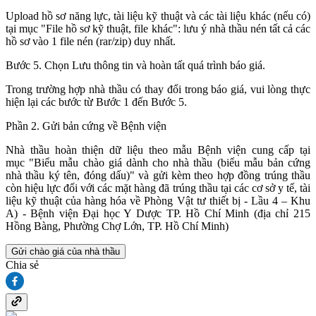
Upload hồ sơ năng lực, tài liệu kỹ thuật và các tài liệu khác (nếu có)
tại mục "File hồ sơ kỹ thuật, file khác": lưu ý nhà thầu nén tất cả các
hồ sơ vào 1 file nén (rar/zip) duy nhất.
Bước 5. Chọn Lưu thông tin và hoàn tất quá trình báo giá.
Trong trường hợp nhà thầu có thay đổi trong báo giá, vui lòng thực
hiện lại các bước từ Bước 1 đến Bước 5.
Phần 2. Gửi bản cứng về Bệnh viện
Nhà thầu hoàn thiện dữ liệu theo mẫu Bệnh viện cung cấp tại
mục "Biểu mẫu chào giá dành cho nhà thầu (biểu mẫu bản cứng
nhà thầu ký tên, đóng dấu)" và gửi kèm theo hợp đồng trúng thầu
còn hiệu lực đối với các mặt hàng đã trúng thầu tại các cơ sở y tế, tài
liệu kỹ thuật của hàng hóa về Phòng Vật tư thiết bị - Lầu 4 – Khu
A) - Bệnh viện Đại học Y Dược TP. Hồ Chí Minh (địa chỉ 215
Hồng Bàng, Phường Chợ Lớn, TP. Hồ Chí Minh)
Gửi chào giá của nhà thầu
Chia sẻ