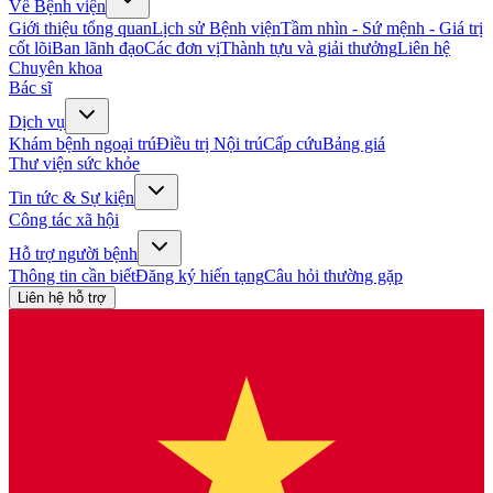
Về Bệnh viện
Giới thiệu tổng quan
Lịch sử Bệnh viện
Tầm nhìn - Sứ mệnh - Giá trị
cốt lõi
Ban lãnh đạo
Các đơn vị
Thành tựu và giải thưởng
Liên hệ
Chuyên khoa
Bác sĩ
Dịch vụ
Khám bệnh ngoại trú
Điều trị Nội trú
Cấp cứu
Bảng giá
Thư viện sức khỏe
Tin tức & Sự kiện
Công tác xã hội
Hỗ trợ người bệnh
Thông tin cần biết
Đăng ký hiến tạng
Câu hỏi thường gặp
Liên hệ hỗ trợ