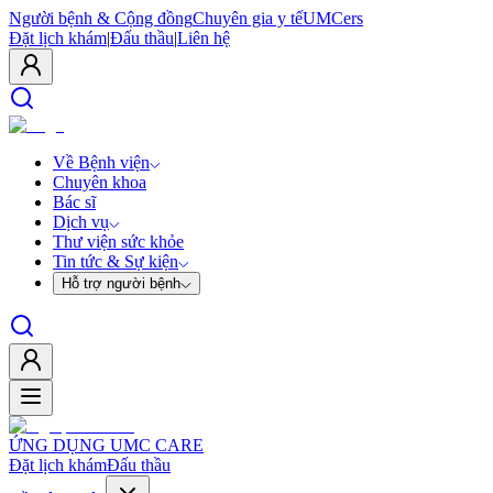
Người bệnh & Cộng đồng
Chuyên gia y tế
UMCers
Đặt lịch khám
|
Đấu thầu
|
Liên hệ
Về Bệnh viện
Chuyên khoa
Bác sĩ
Dịch vụ
Thư viện sức khỏe
Tin tức & Sự kiện
Hỗ trợ người bệnh
ỨNG DỤNG UMC CARE
Đặt lịch khám
Đấu thầu