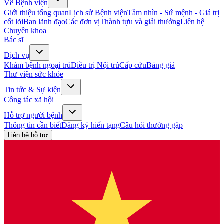
Về Bệnh viện
Giới thiệu tổng quan
Lịch sử Bệnh viện
Tầm nhìn - Sứ mệnh - Giá trị
cốt lõi
Ban lãnh đạo
Các đơn vị
Thành tựu và giải thưởng
Liên hệ
Chuyên khoa
Bác sĩ
Dịch vụ
Khám bệnh ngoại trú
Điều trị Nội trú
Cấp cứu
Bảng giá
Thư viện sức khỏe
Tin tức & Sự kiện
Công tác xã hội
Hỗ trợ người bệnh
Thông tin cần biết
Đăng ký hiến tạng
Câu hỏi thường gặp
Liên hệ hỗ trợ