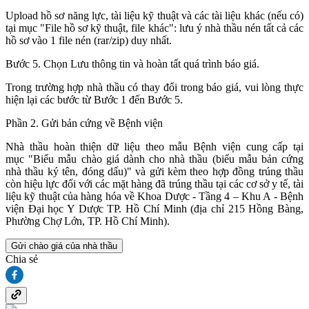
Upload hồ sơ năng lực, tài liệu kỹ thuật và các tài liệu khác (nếu có)
tại mục "File hồ sơ kỹ thuật, file khác": lưu ý nhà thầu nén tất cả các
hồ sơ vào 1 file nén (rar/zip) duy nhất.
Bước 5. Chọn Lưu thông tin và hoàn tất quá trình báo giá.
Trong trường hợp nhà thầu có thay đổi trong báo giá, vui lòng thực
hiện lại các bước từ Bước 1 đến Bước 5.
Phần 2. Gửi bản cứng về Bệnh viện
Nhà thầu hoàn thiện dữ liệu theo mẫu Bệnh viện cung cấp tại
mục "Biểu mẫu chào giá dành cho nhà thầu (biểu mẫu bản cứng
nhà thầu ký tên, đóng dấu)" và gửi kèm theo hợp đồng trúng thầu
còn hiệu lực đối với các mặt hàng đã trúng thầu tại các cơ sở y tế, tài
liệu kỹ thuật của hàng hóa về Khoa Dược - Tầng 4 – Khu A - Bệnh
viện Đại học Y Dược TP. Hồ Chí Minh (địa chỉ 215 Hồng Bàng,
Phường Chợ Lớn, TP. Hồ Chí Minh).
Gửi chào giá của nhà thầu
Chia sẻ