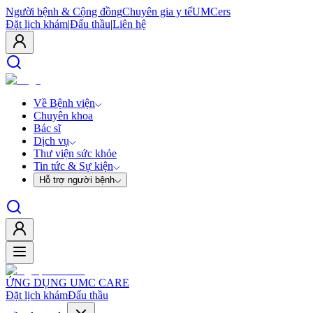
Người bệnh & Cộng đồng
Chuyên gia y tế
UMCers
Đặt lịch khám
|
Đấu thầu
|
Liên hệ
Về Bệnh viện
Chuyên khoa
Bác sĩ
Dịch vụ
Thư viện sức khỏe
Tin tức & Sự kiện
Hỗ trợ người bệnh
ỨNG DỤNG UMC CARE
Đặt lịch khám
Đấu thầu