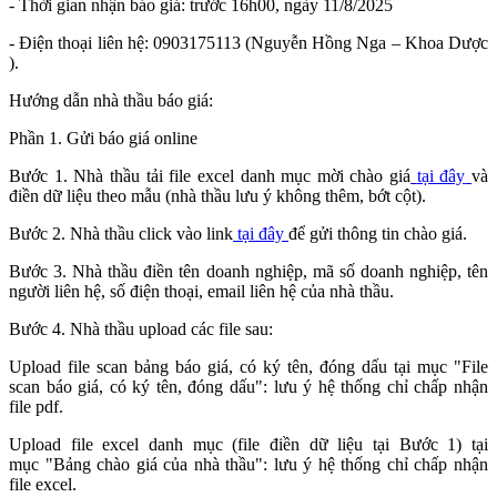
- Thời gian nhận báo giá: trước 16h00, ngày 11/8/2025
- Điện thoại liên hệ: 0903175113 (Nguyễn Hồng Nga – Khoa Dược
).
Hướng dẫn nhà thầu báo giá:
Phần 1. Gửi báo giá online
Bước 1. Nhà thầu tải file excel danh mục mời chào giá
tại đây
và
điền dữ liệu theo mẫu (nhà thầu lưu ý không thêm, bớt cột).
Bước 2. Nhà thầu click vào link
tại đây
để gửi thông tin chào giá.
Bước 3. Nhà thầu điền tên doanh nghiệp, mã số doanh nghiệp, tên
người liên hệ, số điện thoại, email liên hệ của nhà thầu.
Bước 4. Nhà thầu upload các file sau:
Upload file scan bảng báo giá, có ký tên, đóng dấu tại mục "File
scan báo giá, có ký tên, đóng dấu": lưu ý hệ thống chỉ chấp nhận
file pdf.
Upload file excel danh mục (file điền dữ liệu tại Bước 1) tại
mục "Bảng chào giá của nhà thầu": lưu ý hệ thống chỉ chấp nhận
file excel.