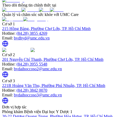
Theo dõi thông tin chính thức tại
Quản lý và chăm sóc sức khỏe với UMC Care
Cơ sở 1
215 Hồng Bàng, Phường Chợ Lớn, TP. Hồ Chí Minh
Hotline:
(84.28) 3855 4269
Email:
bvdhyd@umc.edu.vn
Cơ sở 2
201 Nguyễn Chí Thanh, Phường Chợ Lớn, TP. Hồ Chí Minh
Hotline:
(84.28) 3955 5548
Email:
bvdaihoccoso2@umc.edu.vn
Cơ sở 3
221B Hoàng Văn Thụ, Phường Phú Nhuận, TP. Hồ Chí Minh
Hotline:
(84.28) 3842 0070
Email:
bvdaihoccoso3@umc.edu.vn
Đơn vị hợp tác
Phòng khám Bệnh viện Đại học Y Dược 1
20-22 Dương Quang Trung, Phường Hòa Hưng, TP. Hồ Chí Minh