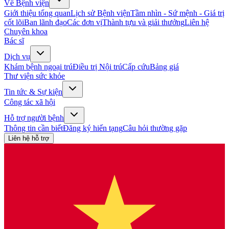
Về Bệnh viện
Giới thiệu tổng quan
Lịch sử Bệnh viện
Tầm nhìn - Sứ mệnh - Giá trị
cốt lõi
Ban lãnh đạo
Các đơn vị
Thành tựu và giải thưởng
Liên hệ
Chuyên khoa
Bác sĩ
Dịch vụ
Khám bệnh ngoại trú
Điều trị Nội trú
Cấp cứu
Bảng giá
Thư viện sức khỏe
Tin tức & Sự kiện
Công tác xã hội
Hỗ trợ người bệnh
Thông tin cần biết
Đăng ký hiến tạng
Câu hỏi thường gặp
Liên hệ hỗ trợ