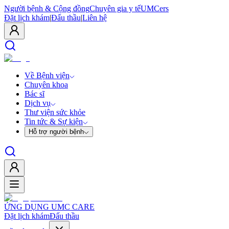
Người bệnh & Cộng đồng
Chuyên gia y tế
UMCers
Đặt lịch khám
|
Đấu thầu
|
Liên hệ
Về Bệnh viện
Chuyên khoa
Bác sĩ
Dịch vụ
Thư viện sức khỏe
Tin tức & Sự kiện
Hỗ trợ người bệnh
ỨNG DỤNG UMC CARE
Đặt lịch khám
Đấu thầu