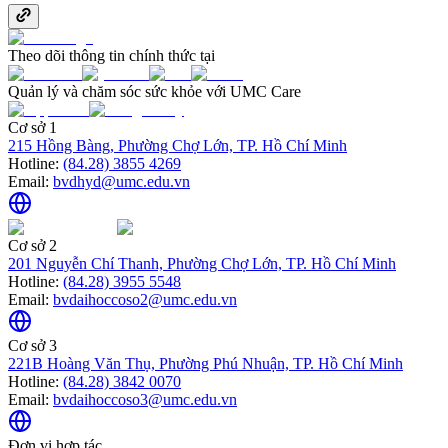
Theo dõi thông tin chính thức tại
Quản lý và chăm sóc sức khỏe với UMC Care
Cơ sở 1
215 Hồng Bàng, Phường Chợ Lớn, TP. Hồ Chí Minh
Hotline:
(84.28) 3855 4269
Email:
bvdhyd@umc.edu.vn
Cơ sở 2
201 Nguyễn Chí Thanh, Phường Chợ Lớn, TP. Hồ Chí Minh
Hotline:
(84.28) 3955 5548
Email:
bvdaihoccoso2@umc.edu.vn
Cơ sở 3
221B Hoàng Văn Thụ, Phường Phú Nhuận, TP. Hồ Chí Minh
Hotline:
(84.28) 3842 0070
Email:
bvdaihoccoso3@umc.edu.vn
Đơn vị hợp tác