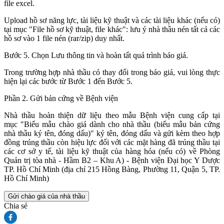
file excel.
Upload hồ sơ năng lực, tài liệu kỹ thuật và các tài liệu khác (nếu có)
tại mục "File hồ sơ kỹ thuật, file khác": lưu ý nhà thầu nén tất cả các
hồ sơ vào 1 file nén (rar/zip) duy nhất.
Bước 5. Chọn Lưu thông tin và hoàn tất quá trình báo giá.
Trong trường hợp nhà thầu có thay đổi trong báo giá, vui lòng thực
hiện lại các bước từ Bước 1 đến Bước 5.
Phần 2. Gửi bản cứng về Bệnh viện
Nhà thầu hoàn thiện dữ liệu theo mẫu Bệnh viện cung cấp tại
mục "Biểu mẫu chào giá dành cho nhà thầu (biểu mẫu bản cứng
nhà thầu ký tên, đóng dấu)" ký tên, đóng dấu và gửi kèm theo hợp
đồng trúng thầu còn hiệu lực đối với các mặt hàng đã trúng thầu tại
các cơ sở y tế, tài liệu kỹ thuật của hàng hóa (nếu có) về Phòng
Quản trị tòa nhà - Hầm B2 – Khu A) - Bệnh viện Đại học Y Dược
TP. Hồ Chí Minh (địa chỉ 215 Hồng Bàng, Phường 11, Quận 5, TP.
Hồ Chí Minh)
Gửi chào giá của nhà thầu
Chia sẻ