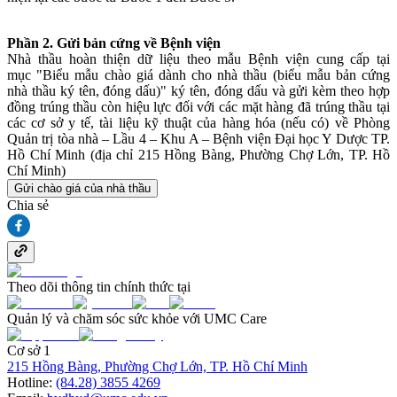
Phần 2. Gửi bản cứng về Bệnh viện
Nhà thầu hoàn thiện dữ liệu theo mẫu Bệnh viện cung cấp tại
mục "Biểu mẫu chào giá dành cho nhà thầu (biểu mẫu bản cứng
nhà thầu ký tên, đóng dấu)" ký tên, đóng dấu và gửi kèm theo hợp
đồng trúng thầu còn hiệu lực đối với các mặt hàng đã trúng thầu tại
các cơ sở y tế, tài liệu kỹ thuật của hàng hóa (nếu có) về Phòng
Quản trị tòa nhà – Lầu 4 – Khu A – Bệnh viện Đại học Y Dược TP.
Hồ Chí Minh (địa chỉ 215 Hồng Bàng, Phường Chợ Lớn, TP. Hồ
Chí Minh)
Gửi chào giá của nhà thầu
Chia sẻ
Theo dõi thông tin chính thức tại
Quản lý và chăm sóc sức khỏe với UMC Care
Cơ sở 1
215 Hồng Bàng, Phường Chợ Lớn, TP. Hồ Chí Minh
Hotline:
(84.28) 3855 4269