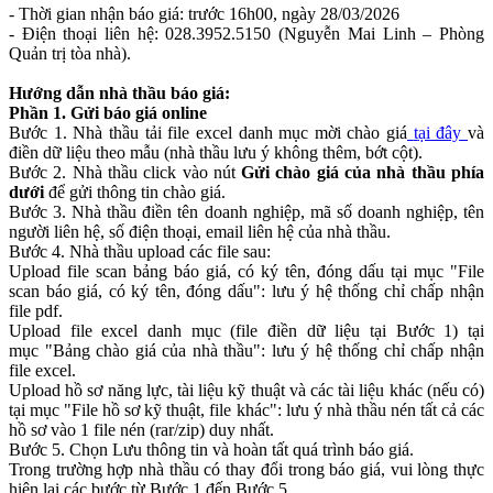
- Thời gian nhận báo giá: trước 16h00, ngày 28/03/2026
- Điện thoại liên hệ: 028.3952.5150 (Nguyễn Mai Linh – Phòng
Quản trị tòa nhà).
Hướng dẫn nhà thầu báo giá:
Phần 1. Gửi báo giá online
Bước 1. Nhà thầu tải file excel danh mục mời chào giá
t
ại đây
và
điền dữ liệu theo mẫu (nhà thầu lưu ý không thêm, bớt cột).
Bước 2. Nhà thầu click vào nút
Gửi chào giá của nhà thầu phía
dưới
để gửi thông tin chào giá.
Bước 3. Nhà thầu điền tên doanh nghiệp, mã số doanh nghiệp, tên
người liên hệ, số điện thoại, email liên hệ của nhà thầu.
Bước 4. Nhà thầu upload các file sau:
Upload file scan bảng báo giá, có ký tên, đóng dấu tại mục "File
scan báo giá, có ký tên, đóng dấu": lưu ý hệ thống chỉ chấp nhận
file pdf.
Upload file excel danh mục (file điền dữ liệu tại Bước 1) tại
mục "Bảng chào giá của nhà thầu": lưu ý hệ thống chỉ chấp nhận
file excel.
Upload hồ sơ năng lực, tài liệu kỹ thuật và các tài liệu khác (nếu có)
tại mục "File hồ sơ kỹ thuật, file khác": lưu ý nhà thầu nén tất cả các
hồ sơ vào 1 file nén (rar/zip) duy nhất.
Bước 5. Chọn Lưu thông tin và hoàn tất quá trình báo giá.
Trong trường hợp nhà thầu có thay đổi trong báo giá, vui lòng thực
hiện lại các bước từ Bước 1 đến Bước 5.