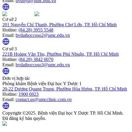
Email:
bvdhyd@umc.edu.vn
Cơ sở 2
201 Nguyễn Chí Thanh, Phường Chợ Lớn, TP. Hồ Chí Minh
Hotline:
(84.28) 3955 5548
Email:
bvdaihoccoso2@umc.edu.vn
Cơ sở 3
221B Hoàng Văn Thụ, Phường Phú Nhuận, TP. Hồ Chí Minh
Hotline:
(84.28) 3842 0070
Email:
bvdaihoccoso3@umc.edu.vn
Đơn vị hợp tác
Phòng khám Bệnh viện Đại học Y Dược 1
20-22 Dương Quang Trung, Phường Hòa Hưng, TP. Hồ Chí Minh
Hotline:
1900 6923
Email:
contact.us@umcclinic.com.vn
Copyright ©2025. Bệnh viện Đại học Y Dược TP. Hồ Chí Minh.
Đã đăng ký bản quyền.