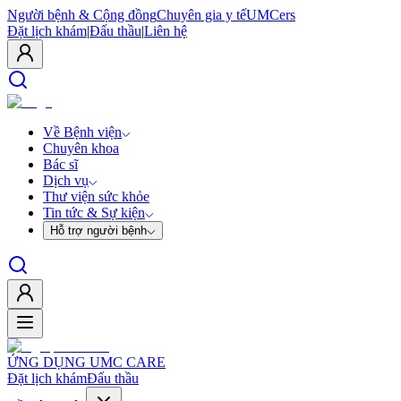
Người bệnh & Cộng đồng
Chuyên gia y tế
UMCers
Đặt lịch khám
|
Đấu thầu
|
Liên hệ
Về Bệnh viện
Chuyên khoa
Bác sĩ
Dịch vụ
Thư viện sức khỏe
Tin tức & Sự kiện
Hỗ trợ người bệnh
ỨNG DỤNG UMC CARE
Đặt lịch khám
Đấu thầu