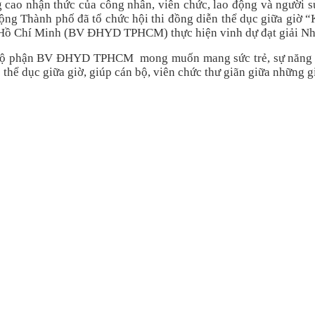
cao nhận thức của công nhân, viên chức, lao động và người sử
ng Thành phố đã tổ chức hội thi đồng diễn thể dục giữa giờ “K
ồ Chí Minh (BV ĐHYD TPHCM) thực hiện vinh dự đạt giải Nhì 
 bộ phận BV ĐHYD TPHCM mong muốn mang sức trẻ, sự năng độn
 thể dục giữa giờ, giúp cán bộ, viên chức thư giãn giữa những g