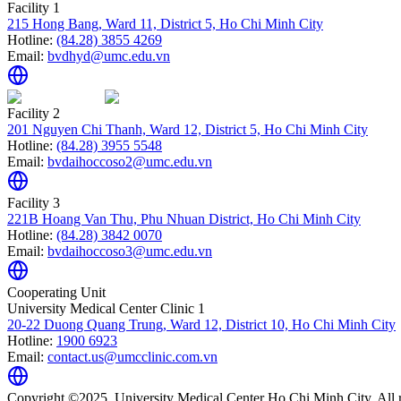
Facility 1
215 Hong Bang, Ward 11, District 5, Ho Chi Minh City
Hotline:
(84.28) 3855 4269
Email:
bvdhyd@umc.edu.vn
Facility 2
201 Nguyen Chi Thanh, Ward 12, District 5, Ho Chi Minh City
Hotline:
(84.28) 3955 5548
Email:
bvdaihoccoso2@umc.edu.vn
Facility 3
221B Hoang Van Thu, Phu Nhuan District, Ho Chi Minh City
Hotline:
(84.28) 3842 0070
Email:
bvdaihoccoso3@umc.edu.vn
Cooperating Unit
University Medical Center Clinic 1
20-22 Duong Quang Trung, Ward 12, District 10, Ho Chi Minh City
Hotline:
1900 6923
Email:
contact.us@umcclinic.com.vn
Copyright ©2025. University Medical Center Ho Chi Minh City. All r