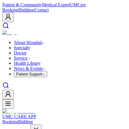
Patient & Community
Medical Expert
UMCers
Booking
|
Bidding
|
Contact
About Hospital
Specialty
Doctor
Service
Health Library
News & Events
Patient Support
UMC CARE APP
Booking
Bidding