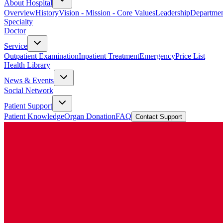
About Hospital
Overview
History
Vision - Mission - Core Values
Leadership
Departmen
Specialty
Doctor
Service
Outpatient Examination
Inpatient Treatment
Emergency
Price List
Health Library
News & Events
Social Network
Patient Support
Patient Knowledge
Organ Donation
FAQ
Contact Support