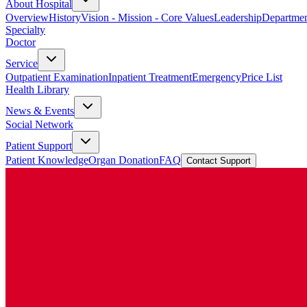
About Hospital
Overview
History
Vision - Mission - Core Values
Leadership
Departmen
Specialty
Doctor
Service
Outpatient Examination
Inpatient Treatment
Emergency
Price List
Health Library
News & Events
Social Network
Patient Support
Patient Knowledge
Organ Donation
FAQ
Contact Support