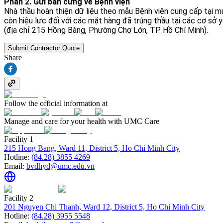
Phần 2. Gửi bản cứng về Bệnh viện
Nhà thầu hoàn thiện dữ liệu theo mẫu Bệnh viện cung cấp tại m
còn hiệu lực đối với các mặt hàng đã trúng thầu tại các cơ sở 
(địa chỉ 215 Hồng Bàng, Phường Chợ Lớn, TP. Hồ Chí Minh).
Submit Contractor Quote
Share
Follow the official information at
Manage and care for your health with UMC Care
Facility 1
215 Hong Bang, Ward 11, District 5, Ho Chi Minh City
Hotline:
(84.28) 3855 4269
Email:
bvdhyd@umc.edu.vn
Facility 2
201 Nguyen Chi Thanh, Ward 12, District 5, Ho Chi Minh City
Hotline:
(84.28) 3955 5548