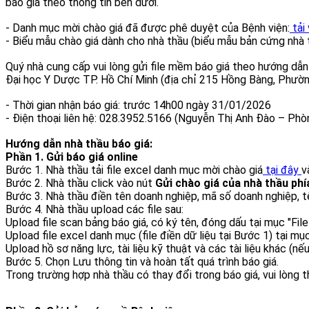
báo giá theo thông tin bên dưới.
- Danh mục mời chào giá đã được phê duyệt của Bệnh viện:
tải
- Biểu mẫu chào giá dành cho nhà thầu (biểu mẫu bản cứng nhà t
Quý nhà cung cấp vui lòng gửi file mềm báo giá theo hướng dẫn
Đại học Y Dược TP. Hồ Chí Minh (địa chỉ 215 Hồng Bàng, Phườn
- Thời gian nhận báo giá: trước 14h00 ngày 31/01/2026
- Điện thoại liên hệ: 028.3952.5166 (Nguyễn Thị Anh Đào – Phò
Hướng dẫn nhà thầu báo giá:
Phần 1. Gửi báo giá online
Bước 1. Nhà thầu tải file excel danh mục mời chào giá
tại đây
v
Bước 2. Nhà thầu click vào nút
Gửi chào giá của nhà thầu phí
Bước 3. Nhà thầu điền tên doanh nghiệp, mã số doanh nghiệp, tên 
Bước 4. Nhà thầu upload các file sau:
Upload file scan bảng báo giá, có ký tên, đóng dấu tại mục "File
Upload file excel danh mục (file điền dữ liệu tại Bước 1) tại mụ
Upload hồ sơ năng lực, tài liệu kỹ thuật và các tài liệu khác (nếu
Bước 5. Chọn Lưu thông tin và hoàn tất quá trình báo giá.
Trong trường hợp nhà thầu có thay đổi trong báo giá, vui lòng 