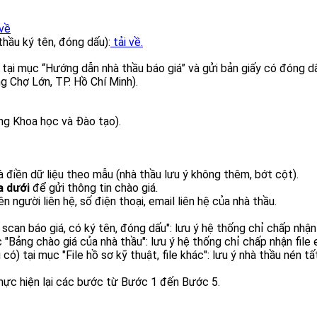
 về
hầu ký tên, đóng dấu):
tải về.
 tại mục “Hướng dẫn nhà thầu báo giá” và gửi bản giấy có đóng d
g Chợ Lớn, TP. Hồ Chí Minh).
ng Khoa học và Đào tạo).
à điền dữ liệu theo mẫu (nhà thầu lưu ý không thêm, bớt cột).
a dưới
để gửi thông tin chào giá.
người liên hệ, số điện thoại, email liên hệ của nhà thầu.
 scan báo giá, có ký tên, đóng dấu": lưu ý hệ thống chỉ chấp nhận 
c "Bảng chào giá của nhà thầu": lưu ý hệ thống chỉ chấp nhận file 
 có) tại mục "File hồ sơ kỹ thuật, file khác": lưu ý nhà thầu nén tấ
thực hiện lại các bước từ Bước 1 đến Bước 5.