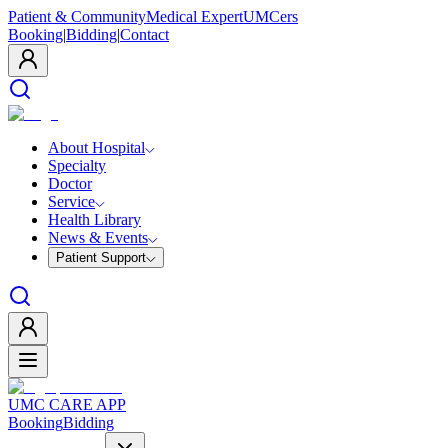
Patient & Community
Medical Expert
UMCers
Booking
|
Bidding
|
Contact
About Hospital
Specialty
Doctor
Service
Health Library
News & Events
Patient Support
UMC CARE APP
Booking
Bidding