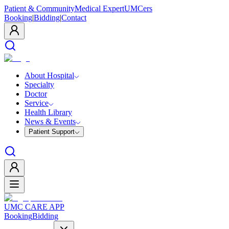
Patient & Community
Medical Expert
UMCers
Booking
|
Bidding
|
Contact
About Hospital
Specialty
Doctor
Service
Health Library
News & Events
Patient Support
UMC CARE APP
Booking
Bidding