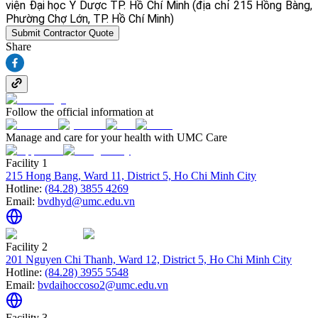
viện Đại học Y Dược TP. Hồ Chí Minh (địa chỉ 215 Hồng Bàng,
Phường Chợ Lớn, TP. Hồ Chí Minh)
Submit Contractor Quote
Share
Follow the official information at
Manage and care for your health with UMC Care
Facility 1
215 Hong Bang, Ward 11, District 5, Ho Chi Minh City
Hotline:
(84.28) 3855 4269
Email:
bvdhyd@umc.edu.vn
Facility 2
201 Nguyen Chi Thanh, Ward 12, District 5, Ho Chi Minh City
Hotline:
(84.28) 3955 5548
Email:
bvdaihoccoso2@umc.edu.vn
Facility 3