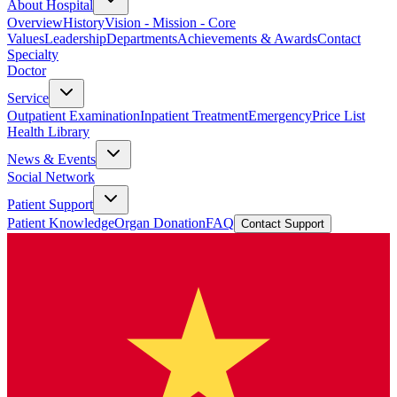
About Hospital
Overview
History
Vision - Mission - Core
Values
Leadership
Departments
Achievements & Awards
Contact
Specialty
Doctor
Service
Outpatient Examination
Inpatient Treatment
Emergency
Price List
Health Library
News & Events
Social Network
Patient Support
Patient Knowledge
Organ Donation
FAQ
Contact Support