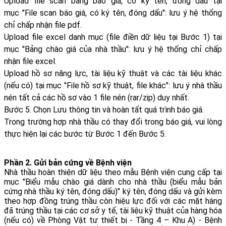
Upload file scan bảng báo giá, có ký tên, đóng dấu tại
mục "File scan báo giá, có ký tên, đóng dấu": lưu ý hệ thống
chỉ chấp nhận file pdf.
Upload file excel danh mục (file điền dữ liệu tại Bước 1) tại
mục "Bảng chào giá của nhà thầu": lưu ý hệ thống chỉ chấp
nhận file excel.
Upload hồ sơ năng lực, tài liệu kỹ thuật và các tài liệu khác
(nếu có) tại mục "File hồ sơ kỹ thuật, file khác": lưu ý nhà thầu
nén tất cả các hồ sơ vào 1 file nén (rar/zip) duy nhất.
Bước 5. Chọn Lưu thông tin và hoàn tất quá trình báo giá.
Trong trường hợp nhà thầu có thay đổi trong báo giá, vui lòng
thực hiện lại các bước từ Bước 1 đến Bước 5.
Phần 2. Gửi bản cứng về Bệnh viện
Nhà thầu hoàn thiện dữ liệu theo mẫu Bệnh viện cung cấp tại
mục "Biểu mẫu chào giá dành cho nhà thầu (biểu mẫu bản
cứng nhà thầu ký tên, đóng dấu)" ký tên, đóng dấu và gửi kèm
theo hợp đồng trúng thầu còn hiệu lực đối với các mặt hàng
đã trúng thầu tại các cơ sở y tế, tài liệu kỹ thuật của hàng hóa
(nếu có) về Phòng Vật tư thiết bị - Tầng 4 – Khu A) - Bệnh