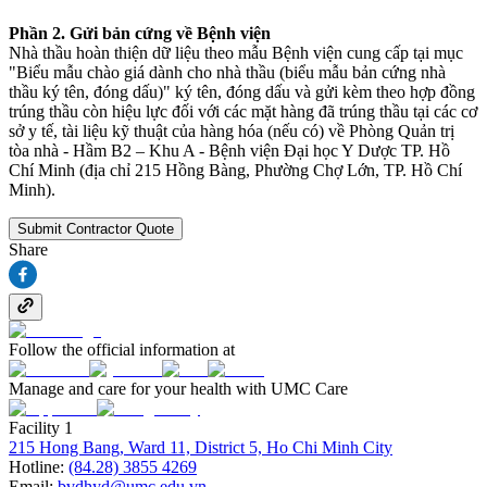
Phần 2. Gửi bản cứng về Bệnh viện
Nhà thầu hoàn thiện dữ liệu theo mẫu Bệnh viện cung cấp tại mục
"Biểu mẫu chào giá dành cho nhà thầu (biểu mẫu bản cứng nhà
thầu ký tên, đóng dấu)" ký tên, đóng dấu và gửi kèm theo hợp đồng
trúng thầu còn hiệu lực đối với các mặt hàng đã trúng thầu tại các cơ
sở y tế, tài liệu kỹ thuật của hàng hóa (nếu có) về Phòng Quản trị
tòa nhà - Hầm B2 – Khu A - Bệnh viện Đại học Y Dược TP. Hồ
Chí Minh (địa chỉ 215 Hồng Bàng, Phường Chợ Lớn, TP. Hồ Chí
Minh).
Submit Contractor Quote
Share
Follow the official information at
Manage and care for your health with UMC Care
Facility 1
215 Hong Bang, Ward 11, District 5, Ho Chi Minh City
Hotline:
(84.28) 3855 4269
Email:
bvdhyd@umc.edu.vn