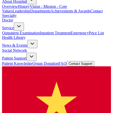
About Hospital
Overview
History
Vision - Mission - Core
Values
Leadership
Departments
Achievements & Awards
Contact
Specialty
Doctor
Service
Outpatient Examination
Inpatient Treatment
Emergency
Price List
Health Library
News & Events
Social Network
Patient Support
Patient Knowledge
Organ Donation
FAQ
Contact Support