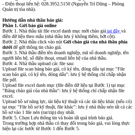
- Điện thoại liên hệ: 028.3952.5150 (Nguyễn Trí Dũng – Phòng
Quản trị tòa nhà).
Hướng dẫn nhà thầu báo giá:
Phần 1. Gửi báo giá online
Bước 1. Nhà thầu tải file excel danh mục mời chào giá
tại đây
và
điền dữ liệu theo mẫu (nhà thầu lưu ý không thêm, bớt cột).
Bước 2. Nhà thầu click vào nút
Gửi chào giá của nhà thầu phía
dưới
để gửi thông tin chào giá.
Bước 3. Nhà thầu điền tên doanh nghiệp, mã số doanh nghiệp, tên
người liên hệ, số điện thoại, email liên hệ của nhà thầu.
Bước 4. Nhà thầu upload các file sau:
Upload file scan bảng báo giá, có ký tên, đóng dấu tại mục "File
scan báo giá, có ký tên, đóng dấu": lưu ý hệ thống chỉ chấp nhận
file pdf.
Upload file excel danh mục (file điền dữ liệu tại Bước 1) tại mục
"Bảng chào giá của nhà thầu": lưu ý hệ thống chỉ chấp nhận file
excel.
Upload hồ sơ năng lực, tài liệu kỹ thuật và các tài liệu khác (nếu có)
tại mục "File hồ sơ kỹ thuật, file khác": lưu ý nhà thầu nén tất cả các
hồ sơ vào 1 file nén (rar/zip) duy nhất.
Bước 5. Chọn Lưu thông tin và hoàn tất quá trình báo giá.
Trong trường hợp nhà thầu có thay đổi trong báo giá, vui lòng thực
hiện lại các bước từ Bước 1 đến Bước 5.