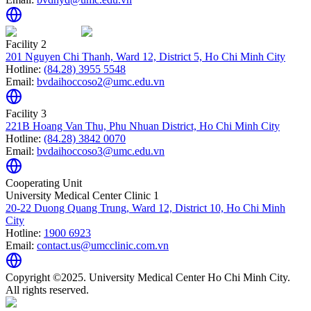
Facility 2
201 Nguyen Chi Thanh, Ward 12, District 5, Ho Chi Minh City
Hotline:
(84.28) 3955 5548
Email:
bvdaihoccoso2@umc.edu.vn
Facility 3
221B Hoang Van Thu, Phu Nhuan District, Ho Chi Minh City
Hotline:
(84.28) 3842 0070
Email:
bvdaihoccoso3@umc.edu.vn
Cooperating Unit
University Medical Center Clinic 1
20-22 Duong Quang Trung, Ward 12, District 10, Ho Chi Minh
City
Hotline:
1900 6923
Email:
contact.us@umcclinic.com.vn
Copyright ©2025. University Medical Center Ho Chi Minh City.
All rights reserved.