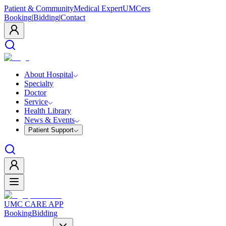
Patient & Community
Medical Expert
UMCers
Booking
|
Bidding
|
Contact
About Hospital
Specialty
Doctor
Service
Health Library
News & Events
Patient Support
UMC CARE APP
Booking
Bidding