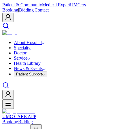
Patient & Community
Medical Expert
UMCers
Booking
|
Bidding
|
Contact
About Hospital
Specialty
Doctor
Service
Health Library
News & Events
Patient Support
UMC CARE APP
Booking
Bidding