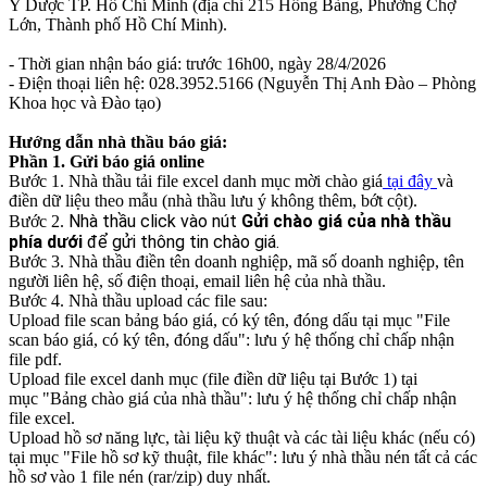
Y Dược TP. Hồ Chí Minh (địa chỉ 215 Hồng Bàng, Phường Chợ
Lớn, Thành phố Hồ Chí Minh).
- Thời gian nhận báo giá: trước 16h00, ngày 28/4/2026
- Điện thoại liên hệ: 028.3952.5166 (Nguyễn Thị Anh Đào – Phòng
Khoa học và Đào tạo)
Hướng dẫn nhà thầu báo giá:
Phần 1. Gửi báo giá online
Bước 1. Nhà thầu tải file excel danh mục mời chào giá
tại đây
và
điền dữ liệu theo mẫu (nhà thầu lưu ý không thêm, bớt cột).
Nhà thầu click vào nút
Gửi chào giá của nhà thầu
Bước 2.
phía dưới
để gửi thông tin chào giá.
Bước 3. Nhà thầu điền tên doanh nghiệp, mã số doanh nghiệp, tên
người liên hệ, số điện thoại, email liên hệ của nhà thầu.
Bước 4. Nhà thầu upload các file sau:
Upload file scan bảng báo giá, có ký tên, đóng dấu tại mục "File
scan báo giá, có ký tên, đóng dấu": lưu ý hệ thống chỉ chấp nhận
file pdf.
Upload file excel danh mục (file điền dữ liệu tại Bước 1) tại
mục "Bảng chào giá của nhà thầu": lưu ý hệ thống chỉ chấp nhận
file excel.
Upload hồ sơ năng lực, tài liệu kỹ thuật và các tài liệu khác (nếu có)
tại mục "File hồ sơ kỹ thuật, file khác": lưu ý nhà thầu nén tất cả các
hồ sơ vào 1 file nén (rar/zip) duy nhất.