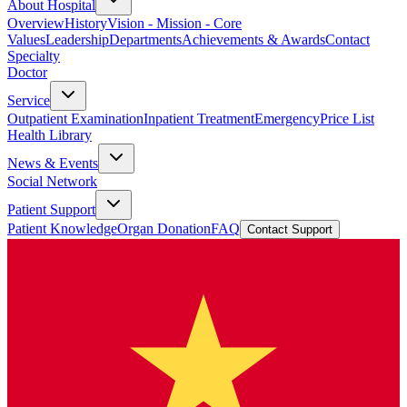
About Hospital
Overview
History
Vision - Mission - Core
Values
Leadership
Departments
Achievements & Awards
Contact
Specialty
Doctor
Service
Outpatient Examination
Inpatient Treatment
Emergency
Price List
Health Library
News & Events
Social Network
Patient Support
Patient Knowledge
Organ Donation
FAQ
Contact Support