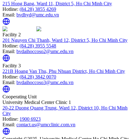
215 Hong Bang, Ward 11, District 5, Ho Chi Minh City
Hotline:
(84.28) 3855 4269
Email:
bvdhyd@umc.edu.vn
Facility 2
201 Nguyen Chi Thanh, Ward 12, District 5, Ho Chi Minh City
Hotline:
(84.28) 3955 5548
Email:
bvdaihoccoso2@umc.edu.vn
Facility 3
221B Hoang Van Thu, Phu Nhuan District, Ho Chi Minh City
Hotline:
(84.28) 3842 0070
Email:
bvdaihoccoso3@umc.edu.vn
Cooperating Unit
University Medical Center Clinic 1
20-22 Duong Quang Trung, Ward 12, District 10, Ho Chi Minh
City
Hotline:
1900 6923
Email:
contact.us@umcclinic.com.vn
Copyright ©2025. University Medical Center Ho Chi Minh City.