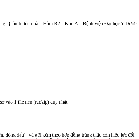
hòng Quản trị tòa nhà – Hầm B2 – Khu A – Bệnh viện Đại học Y Dược
sơ vào 1 file nén (rar/zip) duy nhất.
n, đóng dấu)" và gửi kèm theo hợp đồng trúng thầu còn hiệu lực đối