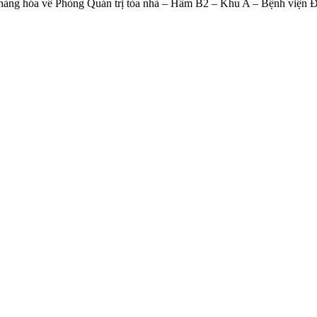
ật của hàng hóa về Phòng Quản trị tòa nhà – Hầm B2 – Khu A – Bệnh vi