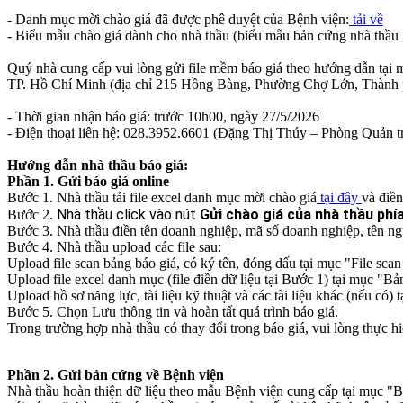
- Danh mục mời chào giá đã được phê duyệt của Bệnh viện:
tải về
- Biểu mẫu chào giá dành cho nhà thầu (biểu mẫu bản cứng nhà thầu 
Quý nhà cung cấp vui lòng gửi file mềm báo giá theo hướng dẫn tạ
TP. Hồ Chí Minh (địa chỉ 215 Hồng Bàng, Phường Chợ Lớn, Thành
- Thời gian nhận báo giá: trước 10h00, ngày 27/5/2026
- Điện thoại liên hệ: 028.3952.6601 (Đặng Thị Thúy – Phòng Quản trị
Hướng dẫn nhà thầu báo giá:
Phần 1. Gửi báo giá online
Bước 1. Nhà thầu tải file excel danh mục mời chào giá
tại đây
và điền
Nhà thầu click vào nút
Gửi chào giá của nhà thầu phí
Bước 2.
Bước 3. Nhà thầu điền tên doanh nghiệp, mã số doanh nghiệp, tên người
Bước 4. Nhà thầu upload các file sau:
Upload file scan bảng báo giá, có ký tên, đóng dấu tại mục "File scan 
Upload file excel danh mục (file điền dữ liệu tại Bước 1) tại mục "Bả
Upload hồ sơ năng lực, tài liệu kỹ thuật và các tài liệu khác (nếu có) t
Bước 5. Chọn Lưu thông tin và hoàn tất quá trình báo giá.
Trong trường hợp nhà thầu có thay đổi trong báo giá, vui lòng thực h
Phần 2. Gửi bản cứng về Bệnh viện
Nhà thầu hoàn thiện dữ liệu theo mẫu Bệnh viện cung cấp tại mục "B