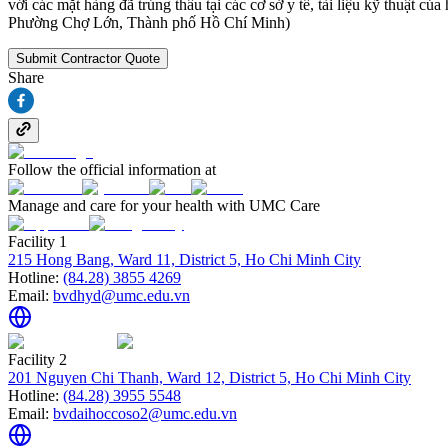
với các mặt hàng đã trúng thầu tại các cơ sở y tế, tài liệu kỹ thu
Phường Chợ Lớn, Thành phố Hồ Chí Minh)
Submit Contractor Quote
Share
Follow the official information at
Manage and care for your health with UMC Care
Facility 1
215 Hong Bang, Ward 11, District 5, Ho Chi Minh City
Hotline:
(84.28) 3855 4269
Email:
bvdhyd@umc.edu.vn
Facility 2
201 Nguyen Chi Thanh, Ward 12, District 5, Ho Chi Minh City
Hotline:
(84.28) 3955 5548
Email:
bvdaihoccoso2@umc.edu.vn