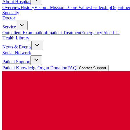
About Hospital
Overview
History
Vision - Mission - Core Values
Leadership
Departmen
Specialty
Doctor
Service
Outpatient Examination
Inpatient Treatment
Emergency
Price List
Health Library
News & Events
Social Network
Patient Support
Patient Knowledge
Organ Donation
FAQ
Contact Support