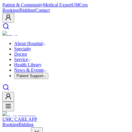
Patient & Community
Medical Expert
UMCers
Booking
|
Bidding
|
Contact
About Hospital
Specialty
Doctor
Service
Health Library
News & Events
Patient Support
UMC CARE APP
Booking
Bidding