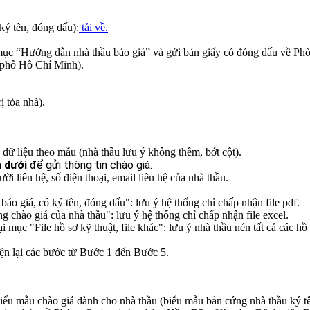
ký tên, đóng dấu):
tải về.
i mục “Hướng dẫn nhà thầu báo giá” và gửi bản giấy có đóng dấu về P
 phố Hồ Chí Minh).
 tòa nhà).
 dữ liệu theo mẫu (nhà thầu lưu ý không thêm, bớt cột).
a dưới
để gửi thông tin chào giá.
 liên hệ, số điện thoại, email liên hệ của nhà thầu.
báo giá, có ký tên, đóng dấu": lưu ý hệ thống chỉ chấp nhận file pdf.
ng chào giá của nhà thầu": lưu ý hệ thống chỉ chấp nhận file excel.
ại mục "File hồ sơ kỹ thuật, file khác": lưu ý nhà thầu nén tất cả các hồ 
iện lại các bước từ Bước 1 đến Bước 5.
iểu mẫu chào giá dành cho nhà thầu (biểu mẫu bản cứng nhà thầu ký tê