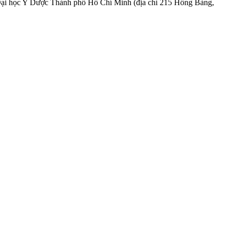
ện Đại học Y Dược Thành phố Hồ Chí Minh (địa chỉ 215 Hồng Bàng,