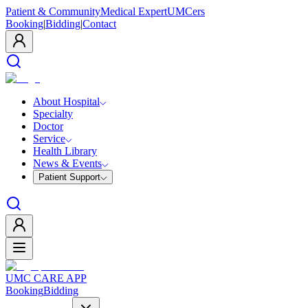
Patient & Community
Medical Expert
UMCers
Booking
|
Bidding
|
Contact
About Hospital
Specialty
Doctor
Service
Health Library
News & Events
Patient Support
UMC CARE APP
Booking
Bidding