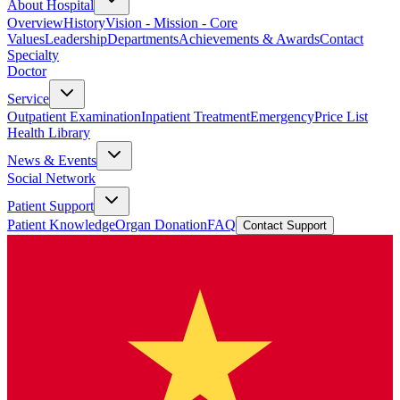
About Hospital
Overview
History
Vision - Mission - Core
Values
Leadership
Departments
Achievements & Awards
Contact
Specialty
Doctor
Service
Outpatient Examination
Inpatient Treatment
Emergency
Price List
Health Library
News & Events
Social Network
Patient Support
Patient Knowledge
Organ Donation
FAQ
Contact Support