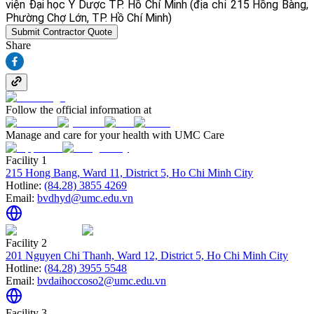
viện Đại học Y Dược TP. Hồ Chí Minh (địa chỉ 215 Hồng Bàng,
Phường Chợ Lớn, TP. Hồ Chí Minh)
Submit Contractor Quote
Share
Follow the official information at
Manage and care for your health with UMC Care
Facility 1
215 Hong Bang, Ward 11, District 5, Ho Chi Minh City
Hotline:
(84.28) 3855 4269
Email:
bvdhyd@umc.edu.vn
Facility 2
201 Nguyen Chi Thanh, Ward 12, District 5, Ho Chi Minh City
Hotline:
(84.28) 3955 5548
Email:
bvdaihoccoso2@umc.edu.vn
Facility 3