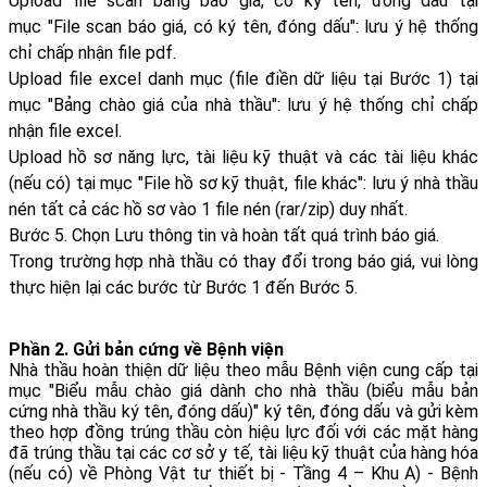
Upload file scan bảng báo giá, có ký tên, đóng dấu tại
mục "File scan báo giá, có ký tên, đóng dấu": lưu ý hệ thống
chỉ chấp nhận file pdf.
Upload file excel danh mục (file điền dữ liệu tại Bước 1) tại
mục "Bảng chào giá của nhà thầu": lưu ý hệ thống chỉ chấp
nhận file excel.
Upload hồ sơ năng lực, tài liệu kỹ thuật và các tài liệu khác
(nếu có) tại mục "File hồ sơ kỹ thuật, file khác": lưu ý nhà thầu
nén tất cả các hồ sơ vào 1 file nén (rar/zip) duy nhất.
Bước 5. Chọn Lưu thông tin và hoàn tất quá trình báo giá.
Trong trường hợp nhà thầu có thay đổi trong báo giá, vui lòng
thực hiện lại các bước từ Bước 1 đến Bước 5.
Phần 2. Gửi bản cứng về Bệnh viện
Nhà thầu hoàn thiện dữ liệu theo mẫu Bệnh viện cung cấp tại
mục "Biểu mẫu chào giá dành cho nhà thầu (biểu mẫu bản
cứng nhà thầu ký tên, đóng dấu)" ký tên, đóng dấu và gửi kèm
theo hợp đồng trúng thầu còn hiệu lực đối với các mặt hàng
đã trúng thầu tại các cơ sở y tế, tài liệu kỹ thuật của hàng hóa
(nếu có) về Phòng Vật tư thiết bị - Tầng 4 – Khu A) - Bệnh