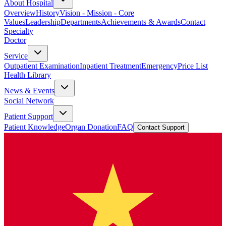
About Hospital
Overview
History
Vision - Mission - Core
Values
Leadership
Departments
Achievements & Awards
Contact
Specialty
Doctor
Service
Outpatient Examination
Inpatient Treatment
Emergency
Price List
Health Library
News & Events
Social Network
Patient Support
Patient Knowledge
Organ Donation
FAQ
Contact Support