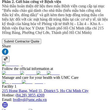
Phần 2. Gửi bản cứng về Bệnh viện
Nhà thầu hoàn thiện dữ liệu theo mẫu Bệnh viện cung cấp tại mục
"Biểu mẫu chào giá dành cho nhà thầu (biểu mẫu bản cứng nhà
thầu ký tên, đóng dấu)" và gửi kèm theo hợp đồng trúng thầu còn
hiệu lực đối với các mặt hàng đã trúng thầu tại các cơ sở y tế, tài liệu
kỹ thuật của hàng hóa về Phòng vật tư thiết bị – Lầu 4 – Khu A –
Bệnh viện Đại học Y Dược Thành phố Hồ Chí Minh (địa chỉ 215
Hồng Bàng, Phường Chợ Lớn, Thành phố Hồ Chí Minh)
Submit Contractor Quote
Share
Follow the official information at
Manage and care for your health with UMC Care
Facility 1
215 Hong Bang, Ward 11, District 5, Ho Chi Minh City
Hotline:
(84.28) 3855 4269
Email:
bvdhyd@umc.edu.vn