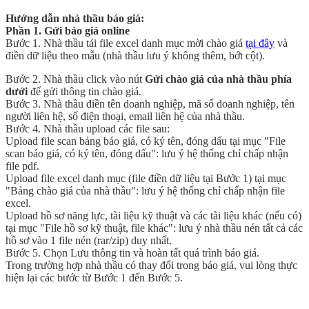
Hướng dẫn nhà thầu báo giá:
Phần 1. Gửi báo giá online
Bước 1. Nhà thầu tải file excel danh mục mời chào giá
tại đây
và
điền dữ liệu theo mẫu (nhà thầu lưu ý không thêm, bớt cột).
Bước 2. Nhà thầu click vào nút
Gửi chào giá của nhà thầu phía
dưới
để gửi thông tin chào giá.
Bước 3. Nhà thầu điền tên doanh nghiệp, mã số doanh nghiệp, tên
người liên hệ, số điện thoại, email liên hệ của nhà thầu.
Bước 4. Nhà thầu upload các file sau:
Upload file scan bảng báo giá, có ký tên, đóng dấu tại mục "File
scan báo giá, có ký tên, đóng dấu": lưu ý hệ thống chỉ chấp nhận
file pdf.
Upload file excel danh mục (file điền dữ liệu tại Bước 1) tại mục
"Bảng chào giá của nhà thầu": lưu ý hệ thống chỉ chấp nhận file
excel.
Upload hồ sơ năng lực, tài liệu kỹ thuật và các tài liệu khác (nếu có)
tại mục "File hồ sơ kỹ thuật, file khác": lưu ý nhà thầu nén tất cả các
hồ sơ vào 1 file nén (rar/zip) duy nhất.
Bước 5. Chọn Lưu thông tin và hoàn tất quá trình báo giá.
Trong trường hợp nhà thầu có thay đổi trong báo giá, vui lòng thực
hiện lại các bước từ Bước 1 đến Bước 5.