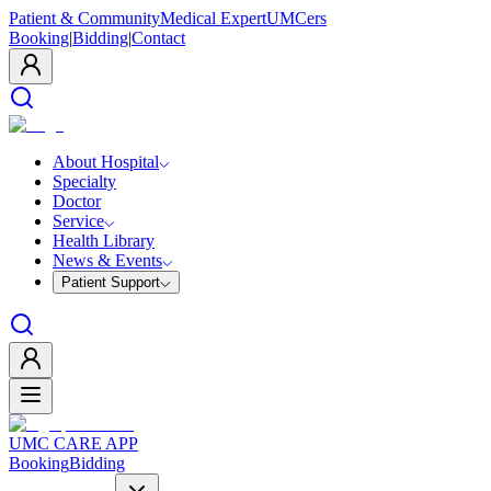
Patient & Community
Medical Expert
UMCers
Booking
|
Bidding
|
Contact
About Hospital
Specialty
Doctor
Service
Health Library
News & Events
Patient Support
UMC CARE APP
Booking
Bidding