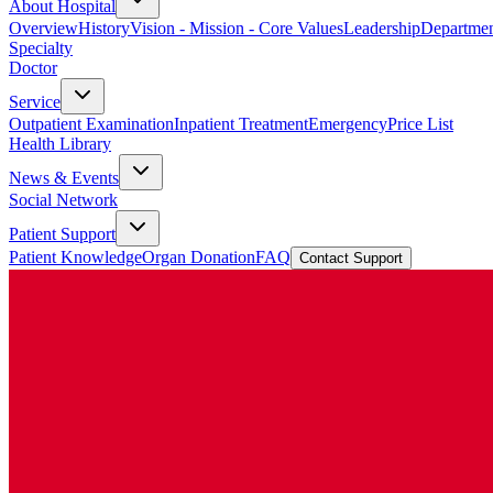
About Hospital
Overview
History
Vision - Mission - Core Values
Leadership
Departmen
Specialty
Doctor
Service
Outpatient Examination
Inpatient Treatment
Emergency
Price List
Health Library
News & Events
Social Network
Patient Support
Patient Knowledge
Organ Donation
FAQ
Contact Support