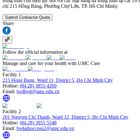
trúng thầu còn hiệu lực đối với các mặt hàng đã trúng thầu tại các c
chỉ 215 Hồng Bàng, Phường Chợ Lớn, TP. Hồ Chí Minh)
Submit Contractor Quote
Share
Follow the official information at
Manage and care for your health with UMC Care
Facility 1
215 Hong Bang, Ward 11, District 5, Ho Chi Minh City
Hotline:
(84.28) 3855 4269
Email:
bvdhyd@umc.edu.vn
Facility 2
201 Nguyen Chi Thanh, Ward 12, District 5, Ho Chi Minh City
Hotline:
(84.28) 3955 5548
Email:
bvdaihoccoso2@umc.edu.vn