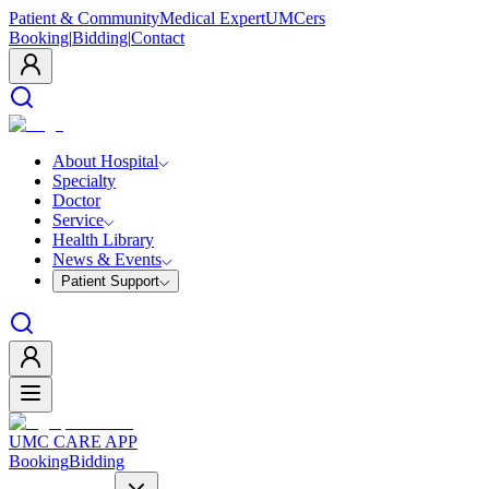
Patient & Community
Medical Expert
UMCers
Booking
|
Bidding
|
Contact
About Hospital
Specialty
Doctor
Service
Health Library
News & Events
Patient Support
UMC CARE APP
Booking
Bidding