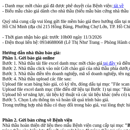
- Danh mục mời chào giá đã được phê duyệt của Bệnh viện:
tải về
- Biểu mẫu chào giá dành cho nhà thầu (biểu mẫu bản cứng nhà thầu 
Quý nhà cung cấp vui lòng gửi file mềm báo giá theo hướng dẫn tại
Hồ Chí Minh (địa chỉ 215 Hồng Bàng, Phường Chợ Lớn, TP. Hồ Chí
- Thời gian nhận báo giá: trước 10h00 ngày 11/3/2026
- Điện thoại liên hệ: 0934688068 (Lê Thị Như Trang – Phòng Hành c
Hướng dẫn nhà thầu báo giá:
Phần 1. Gửi báo giá online
Bước 1. Nhà thầu tải file excel danh mục mời chào giá
tại đây
và điền
Bước 2. Nhà thầu click vào nút Gửi chào giá của nhà thầu phía dưới
Bước 3. Nhà thầu điền tên doanh nghiệp, mã số doanh nghiệp, tên người
Bước 4. Nhà thầu upload các file sau:
Upload file scan bảng báo giá, có ký tên, đóng dấu tại mục "File scan 
Upload file excel danh mục (file điền dữ liệu tại Bước 1) tại mục "Bả
Upload hồ sơ năng lực, tài liệu kỹ thuật và các tài liệu khác (nếu có) t
Bước 5. Chọn Lưu thông tin và hoàn tất quá trình báo giá.
Trong trường hợp nhà thầu có thay đổi trong báo giá, vui lòng thực h
Phần 2. Gửi bản cứng về Bệnh viện
Nhà thầu hoàn thiện dữ liệu theo mẫu Bệnh viện cung cấp tại mục
"B