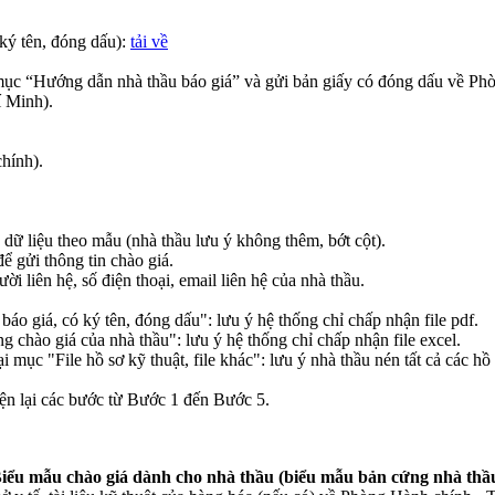
ký tên, đóng dấu):
tải về
 mục “Hướng dẫn nhà thầu báo giá” và gửi bản giấy có đóng dấu về P
 Minh).
hính).
 dữ liệu theo mẫu (nhà thầu lưu ý không thêm, bớt cột).
để gửi thông tin chào giá.
 liên hệ, số điện thoại, email liên hệ của nhà thầu.
báo giá, có ký tên, đóng dấu": lưu ý hệ thống chỉ chấp nhận file pdf.
ng chào giá của nhà thầu": lưu ý hệ thống chỉ chấp nhận file excel.
ại mục "File hồ sơ kỹ thuật, file khác": lưu ý nhà thầu nén tất cả các hồ 
iện lại các bước từ Bước 1 đến Bước 5.
iểu mẫu chào giá dành cho nhà thầu (biểu mẫu bản cứng nhà thầu