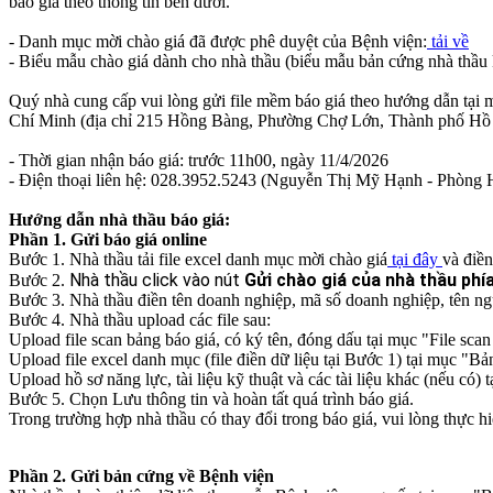
báo giá theo thông tin bên dưới.
- Danh mục mời chào giá đã được phê duyệt của Bệnh viện:
tải về
- Biểu mẫu chào giá dành cho nhà thầu (biểu mẫu bản cứng nhà thầu 
Quý nhà cung cấp vui lòng gửi file mềm báo giá theo hướng dẫn tại
Chí Minh (địa chỉ 215 Hồng Bàng, Phường Chợ Lớn, Thành phố Hồ
- Thời gian nhận báo giá: trước 11h00, ngày 11/4/2026
- Điện thoại liên hệ: 028.3952.5243 (Nguyễn Thị Mỹ Hạnh - Phòng 
Hướng dẫn nhà thầu báo giá:
Phần 1. Gửi báo giá online
Bước 1. Nhà thầu tải file excel danh mục mời chào giá
tại đây
và điền
Nhà thầu click vào nút
Gửi chào giá của nhà thầu phí
Bước 2.
Bước 3. Nhà thầu điền tên doanh nghiệp, mã số doanh nghiệp, tên người
Bước 4. Nhà thầu upload các file sau:
Upload file scan bảng báo giá, có ký tên, đóng dấu tại mục "File scan 
Upload file excel danh mục (file điền dữ liệu tại Bước 1) tại mục "Bả
Upload hồ sơ năng lực, tài liệu kỹ thuật và các tài liệu khác (nếu có) t
Bước 5. Chọn Lưu thông tin và hoàn tất quá trình báo giá.
Trong trường hợp nhà thầu có thay đổi trong báo giá, vui lòng thực h
Phần 2. Gửi bản cứng về Bệnh viện