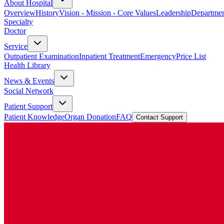
About Hospital
Overview
History
Vision - Mission - Core Values
Leadership
Departmen
Specialty
Doctor
Service
Outpatient Examination
Inpatient Treatment
Emergency
Price List
Health Library
News & Events
Social Network
Patient Support
Patient Knowledge
Organ Donation
FAQ
Contact Support