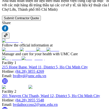
Nhà thầu hoàn thiện dữ liệu theo mẫu Bệnh viện cung cấp tại mục "B
với các mặt hàng đã trúng thầu tại các cơ sở y tế, tài liệu kỹ thu
Chợ Lớn, Thành phố Hồ Chí Minh)
Submit Contractor Quote
Share
Follow the official information at
Manage and care for your health with UMC Care
Facility 1
215 Hong Bang, Ward 11, District 5, Ho Chi Minh City
Hotline:
(84.28) 3855 4269
Email:
bvdhyd@umc.edu.vn
Facility 2
201 Nguyen Chi Thanh, Ward 12, District 5, Ho Chi Minh City
Hotline:
(84.28) 3955 5548
Email:
bvdaihoccoso2@umc.edu.vn