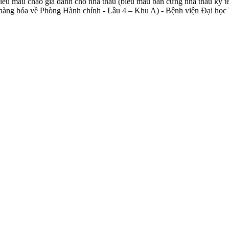
iểu mẫu chào giá dành cho nhà thầu (biểu mẫu bản cứng nhà thầu ký tê
ật của hàng hóa về Phòng Hành chính - Lầu 4 – Khu A) - Bệnh viện Đạ