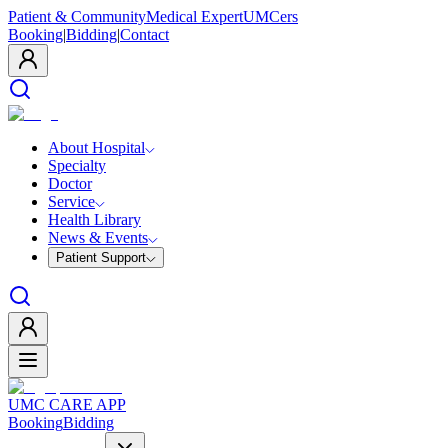
Patient & Community
Medical Expert
UMCers
Booking
|
Bidding
|
Contact
About Hospital
Specialty
Doctor
Service
Health Library
News & Events
Patient Support
UMC CARE APP
Booking
Bidding