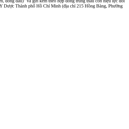
n, đóng dấu)" và gửi kèm theo hợp đồng trúng thầu còn hiệu lực đối
i học Y Dược Thành phố Hồ Chí Minh (địa chỉ 215 Hồng Bàng, Phường