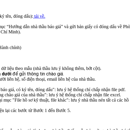
ký tên, đóng dấu):
tải về.
 mục “Hướng dẫn nhà thầu báo giá” và gửi bản giấy có đóng dấu về P
 Chí Minh).
Hành chính)
 dữ liệu theo mẫu (nhà thầu lưu ý không thêm, bớt cột).
a dưới
để gửi thông tin chào giá.
 liên hệ, số điện thoại, email liên hệ của nhà thầu.
báo giá, có ký tên, đóng dấu": lưu ý hệ thống chỉ chấp nhận file pdf.
ng chào giá của nhà thầu": lưu ý hệ thống chỉ chấp nhận file excel.
ại mục "File hồ sơ kỹ thuật, file khác": lưu ý nhà thầu nén tất cả các hồ 
iện lại các bước từ Bước 1 đến Bước 5.