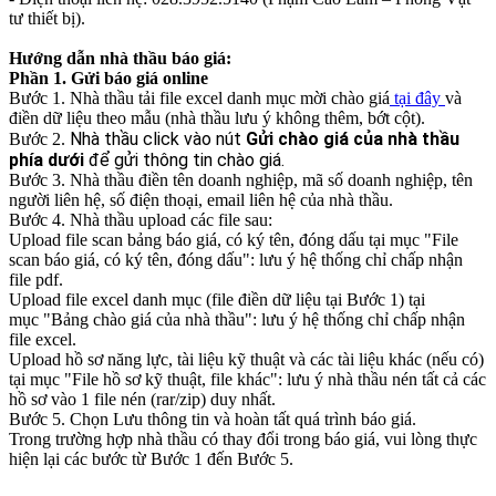
tư thiết bị).
Hướng dẫn nhà thầu báo giá:
Phần 1. Gửi báo giá online
Bước 1. Nhà thầu tải file excel danh mục mời chào giá
tại đây
và
điền dữ liệu theo mẫu (nhà thầu lưu ý không thêm, bớt cột).
Nhà thầu click vào nút
Gửi chào giá của nhà thầu
Bước 2.
phía dưới
để gửi thông tin chào giá.
Bước 3. Nhà thầu điền tên doanh nghiệp, mã số doanh nghiệp, tên
người liên hệ, số điện thoại, email liên hệ của nhà thầu.
Bước 4. Nhà thầu upload các file sau:
Upload file scan bảng báo giá, có ký tên, đóng dấu tại mục "File
scan báo giá, có ký tên, đóng dấu": lưu ý hệ thống chỉ chấp nhận
file pdf.
Upload file excel danh mục (file điền dữ liệu tại Bước 1) tại
mục "Bảng chào giá của nhà thầu": lưu ý hệ thống chỉ chấp nhận
file excel.
Upload hồ sơ năng lực, tài liệu kỹ thuật và các tài liệu khác (nếu có)
tại mục "File hồ sơ kỹ thuật, file khác": lưu ý nhà thầu nén tất cả các
hồ sơ vào 1 file nén (rar/zip) duy nhất.
Bước 5. Chọn Lưu thông tin và hoàn tất quá trình báo giá.
Trong trường hợp nhà thầu có thay đổi trong báo giá, vui lòng thực
hiện lại các bước từ Bước 1 đến Bước 5.