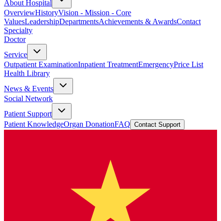
About Hospital
Overview
History
Vision - Mission - Core
Values
Leadership
Departments
Achievements & Awards
Contact
Specialty
Doctor
Service
Outpatient Examination
Inpatient Treatment
Emergency
Price List
Health Library
News & Events
Social Network
Patient Support
Patient Knowledge
Organ Donation
FAQ
Contact Support