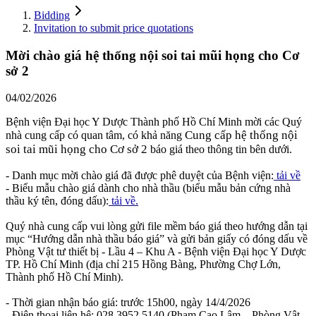
Bidding
Invitation to submit price quotations
Mời chào giá hệ thống nội soi tai mũi họng cho Cơ
sở 2
04/02/2026
Bệnh viện Đại học Y Dược Thành phố Hồ Chí Minh mời các Quý
Cung cấp hệ thống nội
nhà cung cấp có quan tâm, có khả năng
soi tai mũi họng cho Cơ sở 2
báo giá theo thông tin bên dưới.
- Danh mục mời chào giá đã được phê duyệt của Bệnh viện:
tải về
- Biểu mẫu chào giá dành cho nhà thầu (biểu mẫu bản cứng nhà
thầu ký tên, đóng dấu):
tải về.
Quý nhà cung cấp vui lòng gửi file mềm báo giá theo hướng dẫn tại
mục “Hướng dẫn nhà thầu báo giá” và gửi bản giấy có đóng dấu về
Phòng Vật tư thiết bị - Lầu 4 – Khu A - Bệnh viện Đại học Y Dược
TP. Hồ Chí Minh (địa chỉ 215 Hồng Bàng, Phường Chợ Lớn,
Thành phố Hồ Chí Minh).
- Thời gian nhận báo giá: trước 15h00, ngày 14/4/2026
- Điện thoại liên hệ: 028.3952.5140 (Phạm Cao Lâm – Phòng Vật