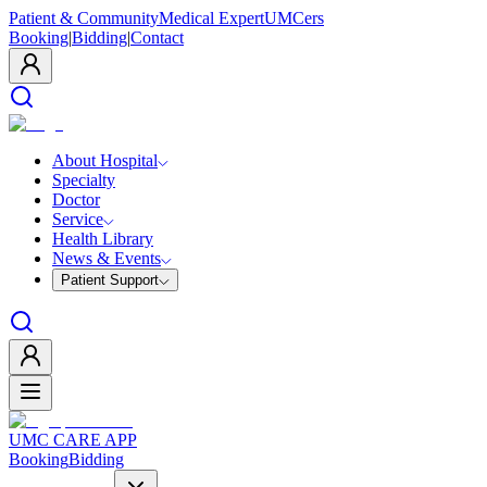
Patient & Community
Medical Expert
UMCers
Booking
|
Bidding
|
Contact
About Hospital
Specialty
Doctor
Service
Health Library
News & Events
Patient Support
UMC CARE APP
Booking
Bidding