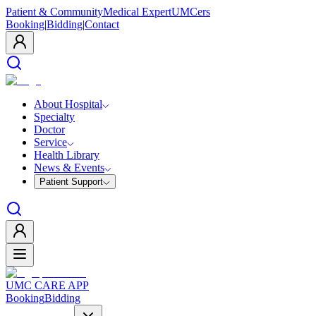
Patient & Community
Medical Expert
UMCers
Booking
|
Bidding
|
Contact
About Hospital
Specialty
Doctor
Service
Health Library
News & Events
Patient Support
UMC CARE APP
Booking
Bidding