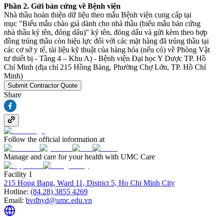
Phần 2. Gửi bản cứng về Bệnh viện
Nhà thầu hoàn thiện dữ liệu theo mẫu Bệnh viện cung cấp tại
mục "Biểu mẫu chào giá dành cho nhà thầu (biểu mẫu bản cứng
nhà thầu ký tên, đóng dấu)" ký tên, đóng dấu và gửi kèm theo hợp
đồng trúng thầu còn hiệu lực đối với các mặt hàng đã trúng thầu tại
các cơ sở y tế, tài liệu kỹ thuật của hàng hóa (nếu có) về Phòng Vật
tư thiết bị - Tầng 4 – Khu A) - Bệnh viện Đại học Y Dược TP. Hồ
Chí Minh (địa chỉ 215 Hồng Bàng, Phường Chợ Lớn, TP. Hồ Chí
Minh)
Submit Contractor Quote
Share
Follow the official information at
Manage and care for your health with UMC Care
Facility 1
215 Hong Bang, Ward 11, District 5, Ho Chi Minh City
Hotline:
(84.28) 3855 4269
Email:
bvdhyd@umc.edu.vn