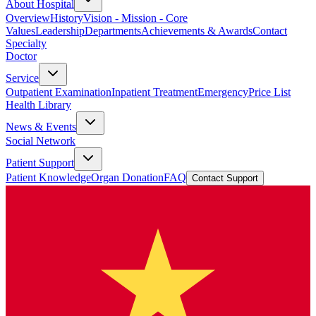
About Hospital
Overview
History
Vision - Mission - Core
Values
Leadership
Departments
Achievements & Awards
Contact
Specialty
Doctor
Service
Outpatient Examination
Inpatient Treatment
Emergency
Price List
Health Library
News & Events
Social Network
Patient Support
Patient Knowledge
Organ Donation
FAQ
Contact Support