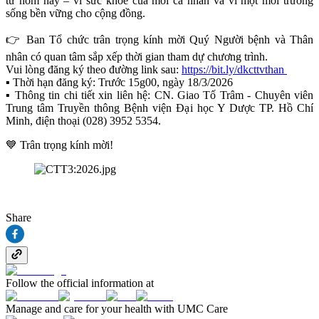
từ hôm nay – vì sức khỏe của mỗi cá nhân và vì một môi trường
sống bền vững cho cộng đồng.
👉 Ban Tổ chức trân trọng kính mời Quý Người bệnh và Thân
nhân có quan tâm sắp xếp thời gian tham dự chương trình.
Vui lòng đăng ký theo đường link sau:
https://bit.ly/dkcttvthan
▪️ Thời hạn đăng ký: Trước 15g00, ngày 18/3/2026
▪️ Thông tin chi tiết xin liên hệ: CN. Giao Tố Trâm - Chuyên viên
Trung tâm Truyền thông Bệnh viện Đại học Y Dược TP. Hồ Chí
Minh, điện thoại (028) 3952 5354.
💙 Trân trọng kính mời!
Share
Follow the official information at
Manage and care for your health with UMC Care