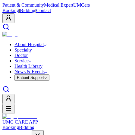
Patient & Community
Medical Expert
UMCers
Booking
|
Bidding
|
Contact
About Hospital
Specialty
Doctor
Service
Health Library
News & Events
Patient Support
UMC CARE APP
Booking
Bidding