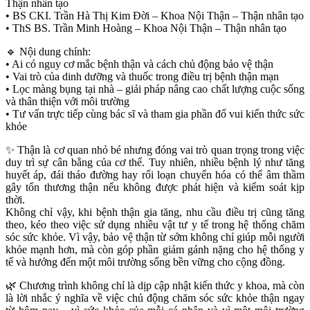
Thận nhân tạo
• BS CKI. Trần Hà Thị Kim Đời – Khoa Nội Thận – Thận nhân tạo
• ThS BS. Trần Minh Hoàng – Khoa Nội Thận – Thận nhân tạo
🔹 Nội dung chính:
• Ai có nguy cơ mắc bệnh thận và cách chủ động bảo vệ thận
• Vai trò của dinh dưỡng và thuốc trong điều trị bệnh thận mạn
• Lọc màng bụng tại nhà – giải pháp nâng cao chất lượng cuộc sống
và thân thiện với môi trường
• Tư vấn trực tiếp cùng bác sĩ và tham gia phần đố vui kiến thức sức
khỏe
✨ Thận là cơ quan nhỏ bé nhưng đóng vai trò quan trọng trong việc
duy trì sự cân bằng của cơ thể. Tuy nhiên, nhiều bệnh lý như tăng
huyết áp, đái tháo đường hay rối loạn chuyển hóa có thể âm thầm
gây tổn thương thận nếu không được phát hiện và kiểm soát kịp
thời.
Không chỉ vậy, khi bệnh thận gia tăng, nhu cầu điều trị cũng tăng
theo, kéo theo việc sử dụng nhiều vật tư y tế trong hệ thống chăm
sóc sức khỏe. Vì vậy, bảo vệ thận từ sớm không chỉ giúp mỗi người
khỏe mạnh hơn, mà còn góp phần giảm gánh nặng cho hệ thống y
tế và hướng đến một môi trường sống bền vững cho cộng đồng.
🌿 Chương trình không chỉ là dịp cập nhật kiến thức y khoa, mà còn
là lời nhắc ý nghĩa về việc chủ động chăm sóc sức khỏe thận ngay