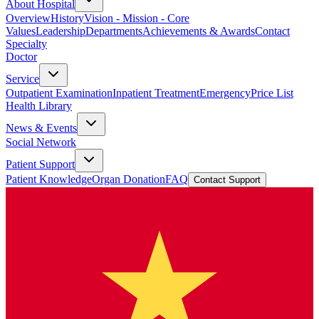
About Hospital
Overview
History
Vision - Mission - Core
Values
Leadership
Departments
Achievements & Awards
Contact
Specialty
Doctor
Service
Outpatient Examination
Inpatient Treatment
Emergency
Price List
Health Library
News & Events
Social Network
Patient Support
Patient Knowledge
Organ Donation
FAQ
Contact Support