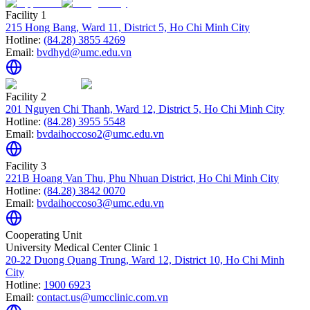
Facility 1
215 Hong Bang, Ward 11, District 5, Ho Chi Minh City
Hotline:
(84.28) 3855 4269
Email:
bvdhyd@umc.edu.vn
Facility 2
201 Nguyen Chi Thanh, Ward 12, District 5, Ho Chi Minh City
Hotline:
(84.28) 3955 5548
Email:
bvdaihoccoso2@umc.edu.vn
Facility 3
221B Hoang Van Thu, Phu Nhuan District, Ho Chi Minh City
Hotline:
(84.28) 3842 0070
Email:
bvdaihoccoso3@umc.edu.vn
Cooperating Unit
University Medical Center Clinic 1
20-22 Duong Quang Trung, Ward 12, District 10, Ho Chi Minh
City
Hotline:
1900 6923
Email:
contact.us@umcclinic.com.vn