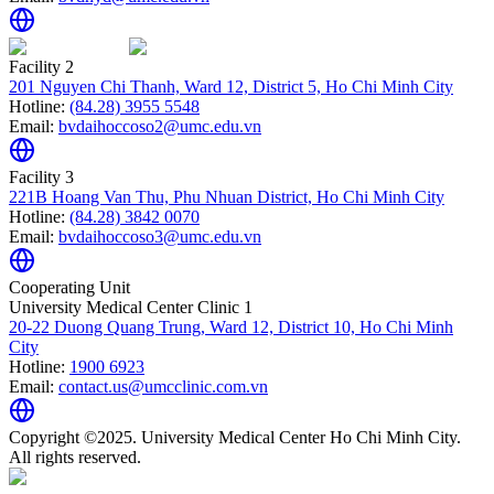
Facility 2
201 Nguyen Chi Thanh, Ward 12, District 5, Ho Chi Minh City
Hotline:
(84.28) 3955 5548
Email:
bvdaihoccoso2@umc.edu.vn
Facility 3
221B Hoang Van Thu, Phu Nhuan District, Ho Chi Minh City
Hotline:
(84.28) 3842 0070
Email:
bvdaihoccoso3@umc.edu.vn
Cooperating Unit
University Medical Center Clinic 1
20-22 Duong Quang Trung, Ward 12, District 10, Ho Chi Minh
City
Hotline:
1900 6923
Email:
contact.us@umcclinic.com.vn
Copyright ©2025. University Medical Center Ho Chi Minh City.
All rights reserved.