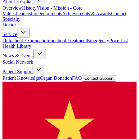
About Hospital
Overview
History
Vision - Mission - Core
Values
Leadership
Departments
Achievements & Awards
Contact
Specialty
Doctor
Service
Outpatient Examination
Inpatient Treatment
Emergency
Price List
Health Library
News & Events
Social Network
Patient Support
Patient Knowledge
Organ Donation
FAQ
Contact Support