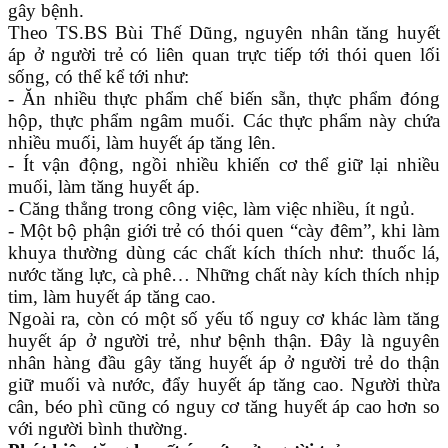
gây bệnh.
Theo TS.BS Bùi Thế Dũng, nguyên nhân tăng huyết
áp ở người trẻ có liên quan trực tiếp tới thói quen lối
sống, có thể kể tới như:
- Ăn nhiều thực phẩm chế biến sẵn, thực phẩm đóng
hộp, thực phẩm ngâm muối. Các thực phẩm này chứa
nhiều muối, làm huyết áp tăng lên.
- Ít vận động, ngồi nhiều khiến cơ thể giữ lại nhiều
muối, làm tăng huyết áp.
- Căng thẳng trong công việc, làm việc nhiều, ít ngủ.
- Một bộ phận giới trẻ có thói quen “cày đêm”, khi làm
khuya thường dùng các chất kích thích như: thuốc lá,
nước tăng lực, cà phê… Những chất này kích thích nhịp
tim, làm huyết áp tăng cao.
Ngoài ra, còn có một số yếu tố nguy cơ khác làm tăng
huyết áp ở người trẻ, như bệnh thận. Đây là nguyên
nhân hàng đầu gây tăng huyết áp ở người trẻ do thận
giữ muối và nước, đẩy huyết áp tăng cao. Người thừa
cân, béo phì cũng có nguy cơ tăng huyết áp cao hơn so
với người bình thường.