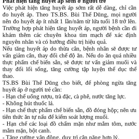
Phát hiện tăng huyết áp sớm ở người trẻ
Việc phát hiện tăng huyết áp sớm rất dễ dàng, chỉ cần
đo huyết áp. Theo TS.BS. Bùi Thế Dũng, mọi người
nên đo huyết áp ít nhất 1 lần/năm từ lứa tuổi 18 trở lên.
Trường hợp phát hiện tăng huyết áp, người bệnh cần đi
khám thêm các chuyên khoa tim mạch để xác định
nguyên nhân và có hướng điều trị hiệu quả.
Nếu tăng huyết áp do thừa cân, bệnh nhân sẽ được tư
vấn giảm cân, thay đổi chế độ ăn. Nếu do ăn quá nhiều
thực phẩm chế biến sẵn, sẽ được tư vấn giảm muối và
thay đổi lối sống, tăng cường tập luyện thể dục thể
thao.
TS.BS Bùi Thế Dũng cho biết, để phòng ngừa tăng
huyết áp ở người trẻ cần:
- Hạn chế uống rượu, trà đặc, cà phê, nước tăng lực.
- Không hút thuốc lá.
- Hạn chế thực phẩm chế biến sẵn, đồ đóng hộp; nên ưu
tiên thức ăn tự nấu để kiểm soát lượng muối.
- Hạn chế các loại đồ chấm mặn như mắm tôm, nước
mắm mặn, bột canh.
- Tăng cường vận động, duy trì cân nặng hợp lý.