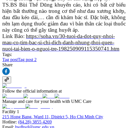
TS.BS Bùi Thế Dũng khuyến cáo, khi có bất cứ biểu
hiện bất thường nào trong cơ thể như đau xương khớp,
đau đầu kéo dài,… cần đi khám bác sĩ. Đặc biệt, không
nên lạm dụng thuốc giảm đau vì bản thân các loại thuốc
này cũng có thể gây tăng huyết áp.
Link Báo:
https://soha.vn/30-tuoi-da-dot-quy-nhoi-
mau-co-tim-bac-si-chi-dich-danh-nhung-thoi-quen-
nuoi-tai-bien-o-nguoi-tre-198250909115350741.htm
Tags:
Tag post
Tag post 2
Share
Follow the official information at
Manage and care for your health with UMC Care
Facility 1
215 Hong Bang, Ward 11, District 5, Ho Chi Minh City
Hotline:
(84.28) 3855 4269
Email:
bvdhyd@umc.edu.vn