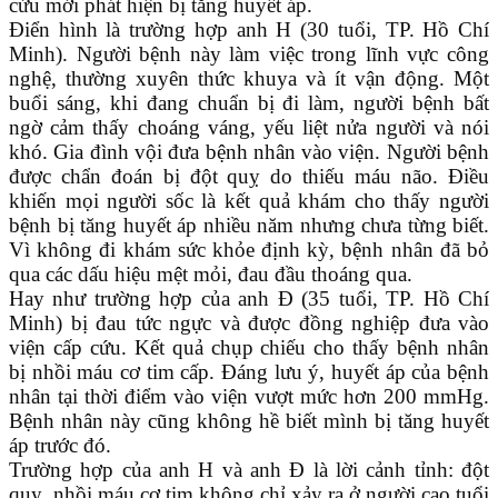
cứu mới phát hiện bị tăng huyết áp.
Điển hình là trường hợp anh H (30 tuổi, TP. Hồ Chí
Minh). Người bệnh này làm việc trong lĩnh vực công
nghệ, thường xuyên thức khuya và ít vận động. Một
buổi sáng, khi đang chuẩn bị đi làm, người bệnh bất
ngờ cảm thấy choáng váng, yếu liệt nửa người và nói
khó. Gia đình vội đưa bệnh nhân vào viện. Người bệnh
được chẩn đoán bị đột quỵ do thiếu máu não. Điều
khiến mọi người sốc là kết quả khám cho thấy người
bệnh bị tăng huyết áp nhiều năm nhưng chưa từng biết.
Vì không đi khám sức khỏe định kỳ, bệnh nhân đã bỏ
qua các dấu hiệu mệt mỏi, đau đầu thoáng qua.
Hay như trường hợp của anh Đ (35 tuổi, TP. Hồ Chí
Minh) bị đau tức ngực và được đồng nghiệp đưa vào
viện cấp cứu. Kết quả chụp chiếu cho thấy bệnh nhân
bị nhồi máu cơ tim cấp. Đáng lưu ý, huyết áp của bệnh
nhân tại thời điểm vào viện vượt mức hơn 200 mmHg.
Bệnh nhân này cũng không hề biết mình bị tăng huyết
áp trước đó.
Trường hợp của anh H và anh Đ là lời cảnh tỉnh: đột
quỵ, nhồi máu cơ tim không chỉ xảy ra ở người cao tuổi