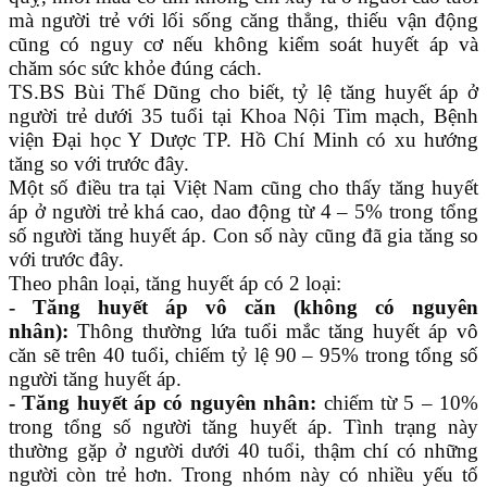
mà người trẻ với lối sống căng thẳng, thiếu vận động
cũng có nguy cơ nếu không kiểm soát huyết áp và
chăm sóc sức khỏe đúng cách.
TS.BS Bùi Thế Dũng cho biết, tỷ lệ tăng huyết áp ở
người trẻ dưới 35 tuổi tại Khoa Nội Tim mạch, Bệnh
viện Đại học Y Dược TP. Hồ Chí Minh có xu hướng
tăng so với trước đây.
Một số điều tra tại Việt Nam cũng cho thấy tăng huyết
áp ở người trẻ khá cao, dao động từ 4 – 5% trong tổng
số người tăng huyết áp. Con số này cũng đã gia tăng so
với trước đây.
Theo phân loại, tăng huyết áp có 2 loại:
- Tăng huyết áp vô căn (không có nguyên
nhân):
Thông thường lứa tuổi mắc tăng huyết áp vô
căn sẽ trên 40 tuổi, chiếm tỷ lệ 90 – 95% trong tổng số
người tăng huyết áp.
- Tăng huyết áp có nguyên nhân:
chiếm từ 5 – 10%
trong tổng số người tăng huyết áp. Tình trạng này
thường gặp ở người dưới 40 tuổi, thậm chí có những
người còn trẻ hơn. Trong nhóm này có nhiều yếu tố