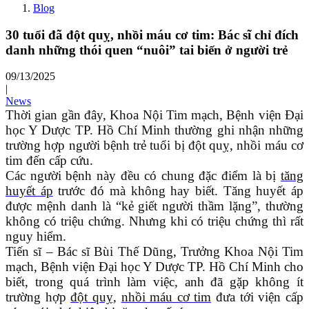
Blog
30 tuổi đã đột quỵ, nhồi máu cơ tim: Bác sĩ chỉ đích
danh những thói quen “nuôi” tai biến ở người trẻ
09/13/2025
|
News
Thời gian gần đây, Khoa Nội Tim mạch, Bệnh viện Đại
học Y Dược TP. Hồ Chí Minh thường ghi nhận những
trường hợp người bệnh trẻ tuổi bị đột quỵ, nhồi máu cơ
tim đến cấp cứu.
Các người bệnh này đều có chung đặc điểm là bị
tăng
huyết áp
trước đó mà không hay biết. Tăng huyết áp
được mệnh danh là “kẻ giết người thầm lặng”, thường
không có triệu chứng. Nhưng khi có triệu chứng thì rất
nguy hiểm.
Tiến sĩ – Bác sĩ Bùi Thế Dũng, Trưởng Khoa Nội Tim
mạch, Bệnh viện Đại học Y Dược TP. Hồ Chí Minh cho
biết, trong quá trình làm việc, anh đã gặp không ít
trường hợp
đột quỵ
,
nhồi máu cơ tim
đưa tới viện cấp