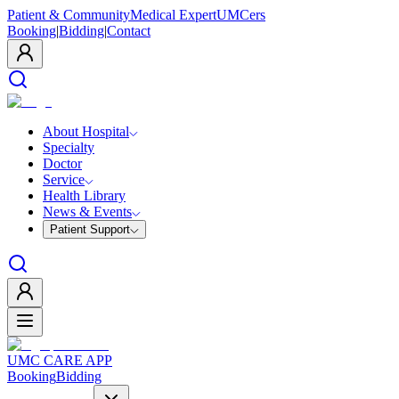
Patient & Community
Medical Expert
UMCers
Booking
|
Bidding
|
Contact
About Hospital
Specialty
Doctor
Service
Health Library
News & Events
Patient Support
UMC CARE APP
Booking
Bidding