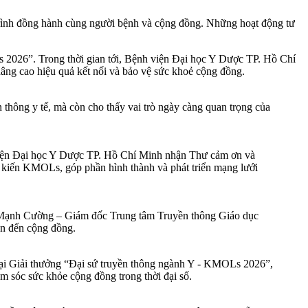
h trình đồng hành cùng người bệnh và cộng đồng. Những hoạt động tư
s 2026”. Trong thời gian tới, Bệnh viện Đại học Y Dược TP. Hồ Chí
nâng cao hiệu quả kết nối và bảo vệ sức khoẻ cộng đồng.
hông y tế, mà còn cho thấy vai trò ngày càng quan trọng của
iện Đại học Y Dược TP. Hồ Chí Minh nhận Thư cảm ơn và
g kiến KMOLs, góp phần hình thành và phát triển mạng lưới
ũ Mạnh Cường – Giám đốc Trung tâm Truyền thông Giáo dục
văn đến cộng đồng.
ại Giải thưởng “Đại sứ truyền thông ngành Y - KMOLs 2026”,
ăm sóc sức khỏe cộng đồng trong thời đại số.