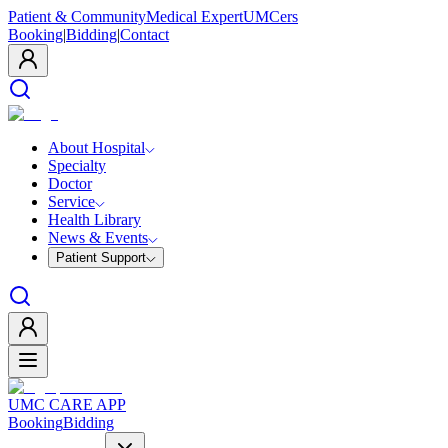
Patient & Community
Medical Expert
UMCers
Booking
|
Bidding
|
Contact
About Hospital
Specialty
Doctor
Service
Health Library
News & Events
Patient Support
UMC CARE APP
Booking
Bidding