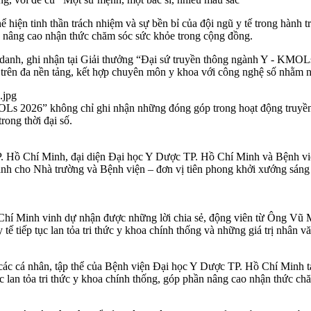
ể hiện tinh thần trách nhiệm và sự bền bỉ của đội ngũ y tế trong hàn
ần nâng cao nhận thức chăm sóc sức khỏe trong cộng đồng.
 danh, ghi nhận tại Giải thưởng “Đại sứ truyền thông ngành Y - KMOL
 trên đa nền tảng, kết hợp chuyên môn y khoa với công nghệ số nhằm 
Ls 2026” không chỉ ghi nhận những đóng góp trong hoạt động truyền t
rong thời đại số.
 Hồ Chí Minh, đại diện Đại học Y Dược TP. Hồ Chí Minh và Bệnh v
dành cho Nhà trường và Bệnh viện – đơn vị tiên phong khởi xướng sán
 Chí Minh vinh dự nhận được những lời chia sẻ, động viên từ Ông V
tế tiếp tục lan tỏa tri thức y khoa chính thống và những giá trị nhân 
c cá nhân, tập thể của Bệnh viện Đại học Y Dược TP. Hồ Chí Minh t
c lan tỏa tri thức y khoa chính thống, góp phần nâng cao nhận thức ch