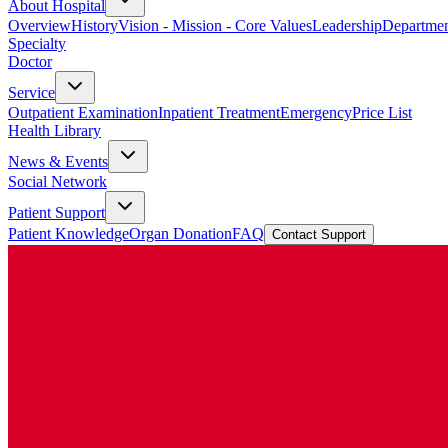
About Hospital
Overview
History
Vision - Mission - Core Values
Leadership
Departmen
Specialty
Doctor
Service
Outpatient Examination
Inpatient Treatment
Emergency
Price List
Health Library
News & Events
Social Network
Patient Support
Patient Knowledge
Organ Donation
FAQ
Contact Support