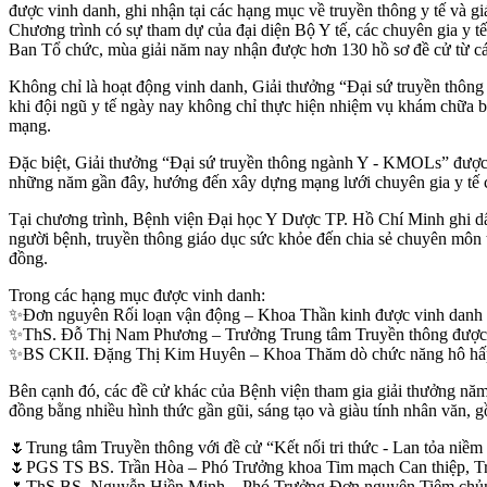
được vinh danh, ghi nhận tại các hạng mục về truyền thông y tế và 
Chương trình có sự tham dự của đại diện Bộ Y tế, các chuyên gia y tế
Ban Tổ chức, mùa giải năm nay nhận được hơn 130 hồ sơ đề cử từ các 
Không chỉ là hoạt động vinh danh, Giải thưởng “Đại sứ truyền thông
khi đội ngũ y tế ngày nay không chỉ thực hiện nhiệm vụ khám chữa b
mạng.
Đặc biệt, Giải thưởng “Đại sứ truyền thông ngành Y - KMOLs” được 
những năm gần đây, hướng đến xây dựng mạng lưới chuyên gia y tế c
Tại chương trình, Bệnh viện Đại học Y Dược TP. Hồ Chí Minh ghi dấu
người bệnh, truyền thông giáo dục sức khỏe đến chia sẻ chuyên môn t
đồng.
Trong các hạng mục được vinh danh:
✨Đơn nguyên Rối loạn vận động – Khoa Thần kinh được vinh danh
✨ThS. Đỗ Thị Nam Phương – Trưởng Trung tâm Truyền thông được v
✨BS CKII. Đặng Thị Kim Huyên – Khoa Thăm dò chức năng hô hấp đ
Bên cạnh đó, các đề cử khác của Bệnh viện tham gia giải thưởng năm 
đồng bằng nhiều hình thức gần gũi, sáng tạo và giàu tính nhân văn, 
🌷Trung tâm Truyền thông với đề cử “Kết nối tri thức - Lan tỏa niềm
🌷PGS TS BS. Trần Hòa – Phó Trưởng khoa Tim mạch Can thiệp, Trưở
🌷ThS BS. Nguyễn Hiền Minh – Phó Trưởng Đơn nguyên Tiêm chủng,