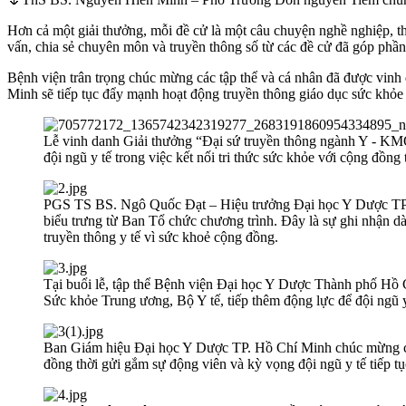
Hơn cả một giải thưởng, mỗi đề cử là một câu chuyện nghề nghiệp, th
vấn, chia sẻ chuyên môn và truyền thông số từ các đề cử đã góp ph
Bệnh viện trân trọng chúc mừng các tập thể và cá nhân đã được vinh
Minh sẽ tiếp tục đẩy mạnh hoạt động truyền thông giáo dục sức khỏe
Lễ vinh danh Giải thưởng “Đại sứ truyền thông ngành Y - KMO
đội ngũ y tế trong việc kết nối tri thức sức khỏe với cộng đồng t
PGS TS BS. Ngô Quốc Đạt – Hiệu trưởng Đại học Y Dược TP.
biểu trưng từ Ban Tổ chức chương trình. Đây là sự ghi nhận 
truyền thông y tế vì sức khoẻ cộng đồng.
Tại buổi lễ, tập thể Bệnh viện Đại học Y Dược Thành phố Hồ
Sức khỏe Trung ương, Bộ Y tế, tiếp thêm động lực để đội ngũ y 
Ban Giám hiệu Đại học Y Dược TP. Hồ Chí Minh chúc mừng cá
đồng thời gửi gắm sự động viên và kỳ vọng đội ngũ y tế tiếp tụ