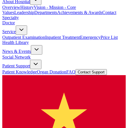
About Hospital
Overview
History
Vision - Mission - Core
Values
Leadership
Departments
Achievements & Awards
Contact
Specialty
Doctor
Service
Outpatient Examination
Inpatient Treatment
Emergency
Price List
Health Library
News & Events
Social Network
Patient Support
Patient Knowledge
Organ Donation
FAQ
Contact Support