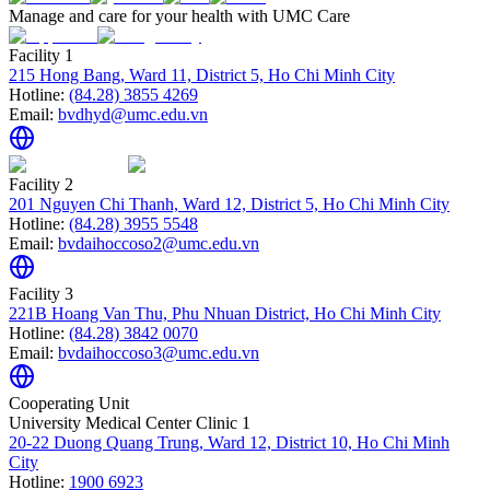
Manage and care for your health with UMC Care
Facility 1
215 Hong Bang, Ward 11, District 5, Ho Chi Minh City
Hotline:
(84.28) 3855 4269
Email:
bvdhyd@umc.edu.vn
Facility 2
201 Nguyen Chi Thanh, Ward 12, District 5, Ho Chi Minh City
Hotline:
(84.28) 3955 5548
Email:
bvdaihoccoso2@umc.edu.vn
Facility 3
221B Hoang Van Thu, Phu Nhuan District, Ho Chi Minh City
Hotline:
(84.28) 3842 0070
Email:
bvdaihoccoso3@umc.edu.vn
Cooperating Unit
University Medical Center Clinic 1
20-22 Duong Quang Trung, Ward 12, District 10, Ho Chi Minh
City
Hotline:
1900 6923