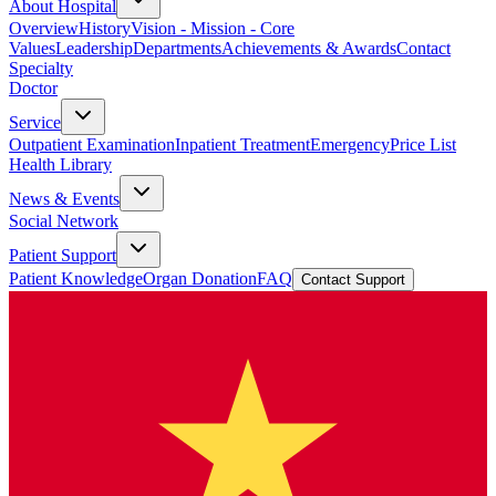
About Hospital
Overview
History
Vision - Mission - Core
Values
Leadership
Departments
Achievements & Awards
Contact
Specialty
Doctor
Service
Outpatient Examination
Inpatient Treatment
Emergency
Price List
Health Library
News & Events
Social Network
Patient Support
Patient Knowledge
Organ Donation
FAQ
Contact Support