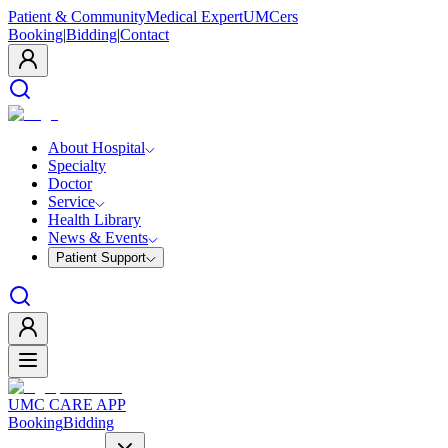
Patient & Community
Medical Expert
UMCers
Booking
|
Bidding
|
Contact
About Hospital
Specialty
Doctor
Service
Health Library
News & Events
Patient Support
UMC CARE APP
Booking
Bidding