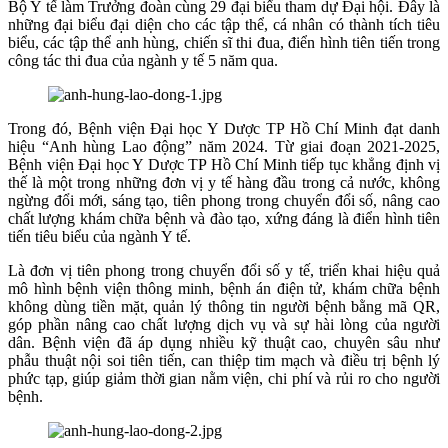
Bộ Y tế làm Trưởng đoàn cùng 29 đại biểu tham dự Đại hội. Đây là
những đại biểu đại diện cho các tập thể, cá nhân có thành tích tiêu
biểu, các tập thể anh hùng, chiến sĩ thi đua, điển hình tiên tiến trong
công tác thi đua của ngành y tế 5 năm qua.
Trong đó, Bệnh viện Đại học Y Dược TP Hồ Chí Minh đạt danh
hiệu “Anh hùng Lao động” năm 2024. Từ giai đoạn 2021-2025,
Bệnh viện Đại học Y Dược TP Hồ Chí Minh tiếp tục khẳng định vị
thế là một trong những đơn vị y tế hàng đầu trong cả nước, không
ngừng đổi mới, sáng tạo, tiên phong trong chuyển đổi số, nâng cao
chất lượng khám chữa bệnh và đào tạo, xứng đáng là điển hình tiên
tiến tiêu biểu của ngành Y tế.
Là đơn vị tiên phong trong chuyển đổi số y tế, triển khai hiệu quả
mô hình bệnh viện thông minh, bệnh án điện tử, khám chữa bệnh
không dùng tiền mặt, quản lý thông tin người bệnh bằng mã QR,
góp phần nâng cao chất lượng dịch vụ và sự hài lòng của người
dân. Bệnh viện đã áp dụng nhiều kỹ thuật cao, chuyên sâu như
phẫu thuật nội soi tiên tiến, can thiệp tim mạch và điều trị bệnh lý
phức tạp, giúp giảm thời gian nằm viện, chi phí và rủi ro cho người
bệnh.