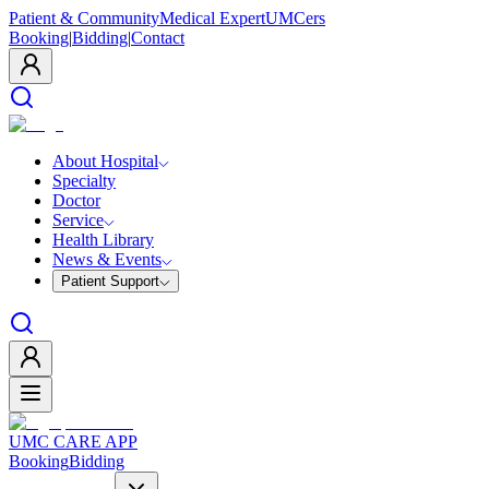
Patient & Community
Medical Expert
UMCers
Booking
|
Bidding
|
Contact
About Hospital
Specialty
Doctor
Service
Health Library
News & Events
Patient Support
UMC CARE APP
Booking
Bidding