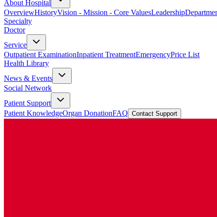
About Hospital
Overview
History
Vision - Mission - Core Values
Leadership
Departmen
Specialty
Doctor
Service
Outpatient Examination
Inpatient Treatment
Emergency
Price List
Health Library
News & Events
Social Network
Patient Support
Patient Knowledge
Organ Donation
FAQ
Contact Support