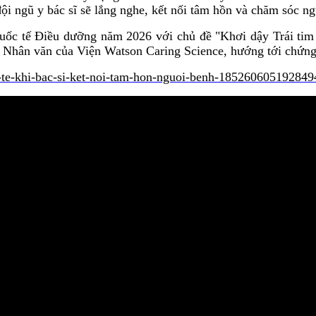
ội ngũ y bác sĩ sẽ lắng nghe, kết nối tâm hồn và chăm sóc ng
ốc tế Điều dưỡng năm 2026 với chủ đề "Khơi dậy Trái tim 
 Nhân văn của Viện Watson Caring Science, hướng tới chứng 
tu-te-khi-bac-si-ket-noi-tam-hon-nguoi-benh-18526060519284