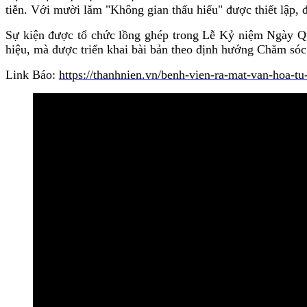
tiễn. Với mười lăm "Không gian thấu hiểu" được thiết lập, đ
Sự kiện được tổ chức lồng ghép trong Lễ Kỷ niệm Ngày Qu
hiệu, mà được triển khai bài bản theo định hướng Chăm sóc
Link Báo:
https://thanhnien.vn/benh-vien-ra-mat-van-hoa-