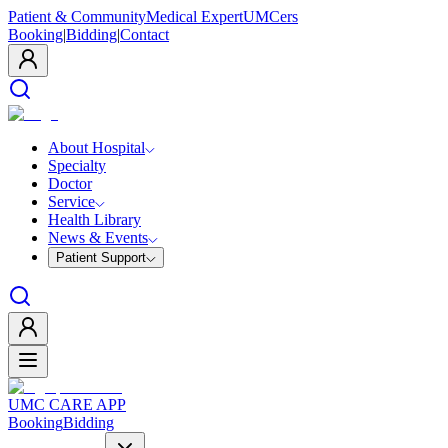
Patient & Community
Medical Expert
UMCers
Booking
|
Bidding
|
Contact
About Hospital
Specialty
Doctor
Service
Health Library
News & Events
Patient Support
UMC CARE APP
Booking
Bidding