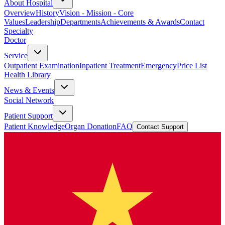
About Hospital
Overview
History
Vision - Mission - Core
Values
Leadership
Departments
Achievements & Awards
Contact
Specialty
Doctor
Service
Outpatient Examination
Inpatient Treatment
Emergency
Price List
Health Library
News & Events
Social Network
Patient Support
Patient Knowledge
Organ Donation
FAQ
Contact Support