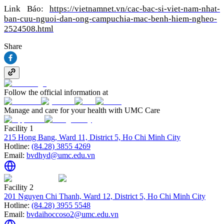
Link Báo:
https://vietnamnet.vn/cac-bac-si-viet-nam-nhat-
ban-cuu-nguoi-dan-ong-campuchia-mac-benh-hiem-ngheo-
2524508.html
Share
Follow the official information at
Manage and care for your health with UMC Care
Facility 1
215 Hong Bang, Ward 11, District 5, Ho Chi Minh City
Hotline:
(84.28) 3855 4269
Email:
bvdhyd@umc.edu.vn
Facility 2
201 Nguyen Chi Thanh, Ward 12, District 5, Ho Chi Minh City
Hotline:
(84.28) 3955 5548
Email:
bvdaihoccoso2@umc.edu.vn