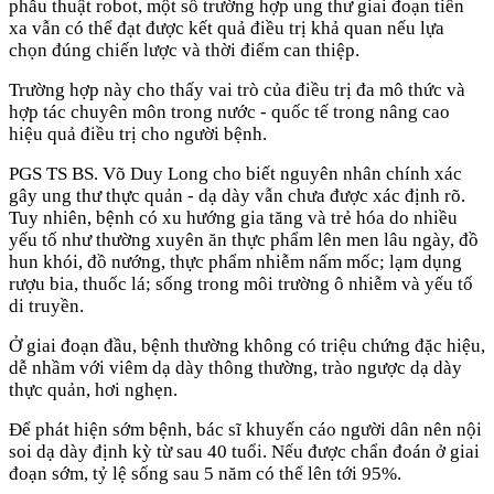
phẫu thuật robot, một số trường hợp ung thư giai đoạn tiến
xa vẫn có thể đạt được kết quả điều trị khả quan nếu lựa
chọn đúng chiến lược và thời điểm can thiệp.
Trường hợp này cho thấy vai trò của điều trị đa mô thức và
hợp tác chuyên môn trong nước - quốc tế trong nâng cao
hiệu quả điều trị cho người bệnh.
PGS TS BS. Võ Duy Long cho biết nguyên nhân chính xác
gây ung thư thực quản - dạ dày vẫn chưa được xác định rõ.
Tuy nhiên, bệnh có xu hướng gia tăng và trẻ hóa do nhiều
yếu tố như thường xuyên ăn thực phẩm lên men lâu ngày, đồ
hun khói, đồ nướng, thực phẩm nhiễm nấm mốc; lạm dụng
rượu bia, thuốc lá; sống trong môi trường ô nhiễm và yếu tố
di truyền.
Ở giai đoạn đầu, bệnh thường không có triệu chứng đặc hiệu,
dễ nhầm với viêm dạ dày thông thường, trào ngược dạ dày
thực quản, hơi nghẹn.
Để phát hiện sớm bệnh, bác sĩ khuyến cáo người dân nên nội
soi dạ dày định kỳ từ sau 40 tuổi. Nếu được chẩn đoán ở giai
đoạn sớm, tỷ lệ sống sau 5 năm có thể lên tới 95%.