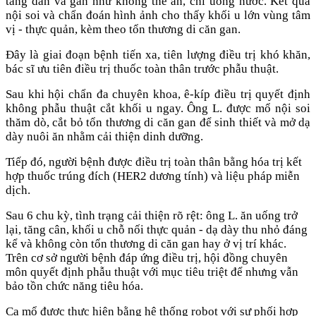
tăng dần và gần như không thể ăn, chỉ uống nước. Kết quả
nội soi và chẩn đoán hình ảnh cho thấy khối u lớn vùng tâm
vị - thực quản, kèm theo tổn thương di căn gan.
Đây là giai đoạn bệnh tiến xa, tiên lượng điều trị khó khăn,
bác sĩ ưu tiên điều trị thuốc toàn thân trước phẫu thuật.
Sau khi hội chẩn đa chuyên khoa, ê-kíp điều trị quyết định
không phẫu thuật cắt khối u ngay. Ông L. được mổ nội soi
thăm dò, cắt bỏ tổn thương di căn gan để sinh thiết và mở dạ
dày nuôi ăn nhằm cải thiện dinh dưỡng.
Tiếp đó, người bệnh được điều trị toàn thân bằng hóa trị kết
hợp thuốc trúng đích (HER2 dương tính) và liệu pháp miễn
dịch.
Sau 6 chu kỳ, tình trạng cải thiện rõ rệt: ông L. ăn uống trở
lại, tăng cân, khối u chỗ nối thực quản - dạ dày thu nhỏ đáng
kể và không còn tổn thương di căn gan hay ở vị trí khác.
Trên cơ sở người bệnh đáp ứng điều trị, hội đồng chuyên
môn quyết định phẫu thuật với mục tiêu triệt để nhưng vẫn
bảo tồn chức năng tiêu hóa.
Ca mổ được thực hiện bằng hệ thống robot với sự phối hợp