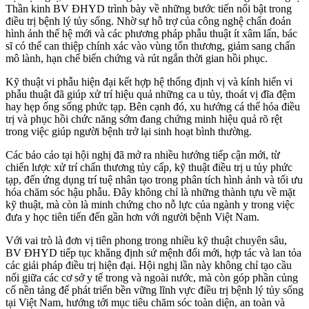
Thần kinh BV ĐHYD trình bày về những bước tiến nổi bật trong
điều trị bệnh lý tủy sống. Nhờ sự hỗ trợ của công nghệ chẩn đoán
hình ảnh thế hệ mới và các phương pháp phẫu thuật ít xâm lấn, bác
sĩ có thể can thiệp chính xác vào vùng tổn thương, giảm sang chấn
mô lành, hạn chế biến chứng và rút ngắn thời gian hồi phục.
Kỹ thuật vi phẫu hiện đại kết hợp hệ thống định vị và kính hiển vi
phẫu thuật đã giúp xử trí hiệu quả những ca u tủy, thoát vị đĩa đệm
hay hẹp ống sống phức tạp. Bên cạnh đó, xu hướng cá thể hóa điều
trị và phục hồi chức năng sớm đang chứng minh hiệu quả rõ rệt
trong việc giúp người bệnh trở lại sinh hoạt bình thường.
Các báo cáo tại hội nghị đã mở ra nhiều hướng tiếp cận mới, từ
chiến lược xử trí chấn thương tủy cấp, kỹ thuật điều trị u tủy phức
tạp, đến ứng dụng trí tuệ nhân tạo trong phân tích hình ảnh và tối ưu
hóa chăm sóc hậu phẫu. Đây không chỉ là những thành tựu về mặt
kỹ thuật, mà còn là minh chứng cho nỗ lực của ngành y trong việc
đưa y học tiên tiến đến gần hơn với người bệnh Việt Nam.
Với vai trò là đơn vị tiên phong trong nhiều kỹ thuật chuyên sâu,
BV ĐHYD tiếp tục khẳng định sứ mệnh đổi mới, hợp tác và lan tỏa
các giải pháp điều trị hiện đại. Hội nghị lần này không chỉ tạo cầu
nối giữa các cơ sở y tế trong và ngoài nước, mà còn góp phần củng
cố nền tảng để phát triển bền vững lĩnh vực điều trị bệnh lý tủy sống
tại Việt Nam, hướng tới mục tiêu chăm sóc toàn diện, an toàn và