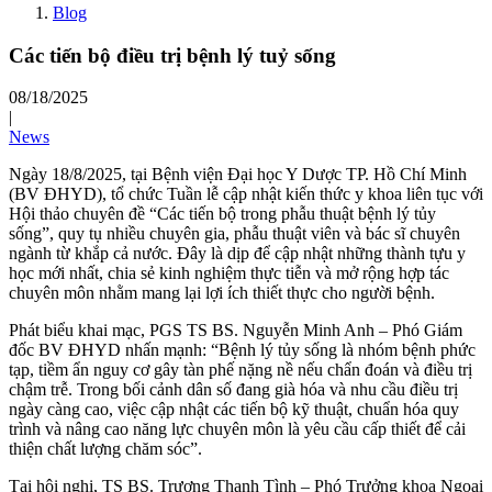
Blog
Các tiến bộ điều trị bệnh lý tuỷ sống
08/18/2025
|
News
Ngày 18/8/2025, tại Bệnh viện Đại học Y Dược TP. Hồ Chí Minh
(BV ĐHYD), tổ chức Tuần lễ cập nhật kiến thức y khoa liên tục với
Hội thảo chuyên đề “Các tiến bộ trong phẫu thuật bệnh lý tủy
sống”, quy tụ nhiều chuyên gia, phẫu thuật viên và bác sĩ chuyên
ngành từ khắp cả nước. Đây là dịp để cập nhật những thành tựu y
học mới nhất, chia sẻ kinh nghiệm thực tiễn và mở rộng hợp tác
chuyên môn nhằm mang lại lợi ích thiết thực cho người bệnh.
Phát biểu khai mạc, PGS TS BS. Nguyễn Minh Anh – Phó Giám
đốc BV ĐHYD nhấn mạnh: “Bệnh lý tủy sống là nhóm bệnh phức
tạp, tiềm ẩn nguy cơ gây tàn phế nặng nề nếu chẩn đoán và điều trị
chậm trễ. Trong bối cảnh dân số đang già hóa và nhu cầu điều trị
ngày càng cao, việc cập nhật các tiến bộ kỹ thuật, chuẩn hóa quy
trình và nâng cao năng lực chuyên môn là yêu cầu cấp thiết để cải
thiện chất lượng chăm sóc”.
Tại hội nghị, TS BS. Trương Thanh Tình – Phó Trưởng khoa Ngoại