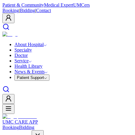
Patient & Community
Medical Expert
UMCers
Booking
|
Bidding
|
Contact
About Hospital
Specialty
Doctor
Service
Health Library
News & Events
Patient Support
UMC CARE APP
Booking
Bidding