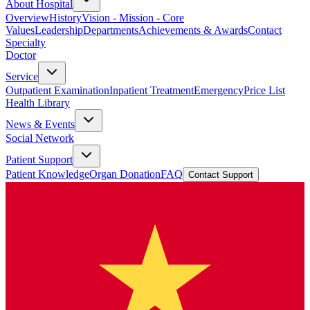
About Hospital
Overview
History
Vision - Mission - Core
Values
Leadership
Departments
Achievements & Awards
Contact
Specialty
Doctor
Service
Outpatient Examination
Inpatient Treatment
Emergency
Price List
Health Library
News & Events
Social Network
Patient Support
Patient Knowledge
Organ Donation
FAQ
Contact Support