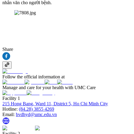
nhân văn cho người bệnh.
Share
Follow the official information at
Manage and care for your health with UMC Care
Facility 1
215 Hong Bang, Ward 11, District 5, Ho Chi Minh City
Hotline:
(84.28) 3855 4269
Email:
bvdhyd@umc.edu.vn
Facility 2