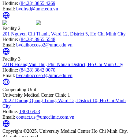
Hotline:
(84.28) 3855 4269
Email:
bvdhyd@umc.edu.vn
Facility 2
201 Nguyen Chi Thanh, Ward 12, District 5, Ho Chi Minh City
Hotline:
(84.28) 3955 5548
Email:
bvdaihoccoso2@umc.edu.vn
Facility 3
221B Hoang Van Thu, Phu Nhuan District, Ho Chi Minh City
Hotline:
(84.28) 3842 0070
Email:
bvdaihoccoso3@umc.edu.vn
Cooperating Unit
University Medical Center Clinic 1
20-22 Duong Quang Trung, Ward 12, District 10, Ho Chi Minh
City
Hotline:
1900 6923
Email:
contact.us@umcclinic.com.vn
Copyright ©2025. University Medical Center Ho Chi Minh City.
All rights reserved.