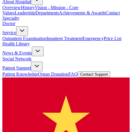
About Hospital
Overview
History
Vision - Mission - Core
Values
Leadership
Departments
Achievements & Awards
Contact
Specialty
Doctor
Service
Outpatient Examination
Inpatient Treatment
Emergency
Price List
Health Library
News & Events
Social Network
Patient Support
Patient Knowledge
Organ Donation
FAQ
Contact Support