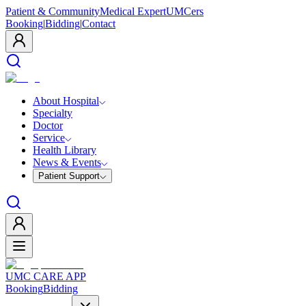
Patient & Community
Medical Expert
UMCers
Booking
|
Bidding
|
Contact
About Hospital
Specialty
Doctor
Service
Health Library
News & Events
Patient Support
UMC CARE APP
Booking
Bidding