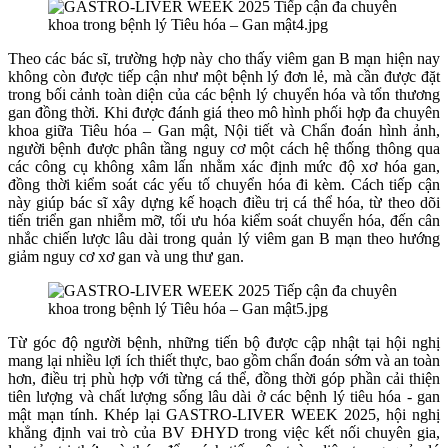
Theo các bác sĩ, trường hợp này cho thấy viêm gan B mạn hiện nay
không còn được tiếp cận như một bệnh lý đơn lẻ, mà cần được đặt
trong bối cảnh toàn diện của các bệnh lý chuyển hóa và tổn thương
gan đồng thời. Khi được đánh giá theo mô hình phối hợp đa chuyên
khoa giữa Tiêu hóa – Gan mật, Nội tiết và Chẩn đoán hình ảnh,
người bệnh được phân tầng nguy cơ một cách hệ thống thông qua
các công cụ không xâm lấn nhằm xác định mức độ xơ hóa gan,
đồng thời kiểm soát các yếu tố chuyển hóa đi kèm. Cách tiếp cận
này giúp bác sĩ xây dựng kế hoạch điều trị cá thể hóa, từ theo dõi
tiến triển gan nhiễm mỡ, tối ưu hóa kiểm soát chuyển hóa, đến cân
nhắc chiến lược lâu dài trong quản lý viêm gan B mạn theo hướng
giảm nguy cơ xơ gan và ung thư gan.
Từ góc độ người bệnh, những tiến bộ được cập nhật tại hội nghị
mang lại nhiều lợi ích thiết thực, bao gồm chẩn đoán sớm và an toàn
hơn, điều trị phù hợp với từng cá thể, đồng thời góp phần cải thiện
tiên lượng và chất lượng sống lâu dài ở các bệnh lý tiêu hóa - gan
mật mạn tính. Khép lại GASTRO-LIVER WEEK 2025, hội nghị
khẳng định vai trò của BV ĐHYD trong việc kết nối chuyên gia,