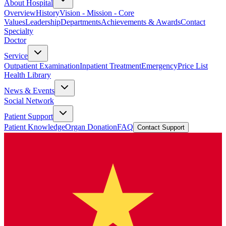
About Hospital
Overview
History
Vision - Mission - Core
Values
Leadership
Departments
Achievements & Awards
Contact
Specialty
Doctor
Service
Outpatient Examination
Inpatient Treatment
Emergency
Price List
Health Library
News & Events
Social Network
Patient Support
Patient Knowledge
Organ Donation
FAQ
Contact Support