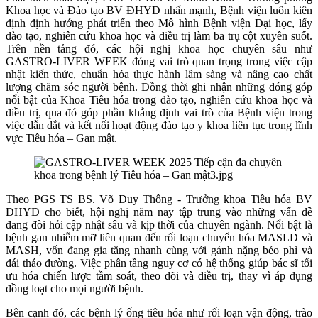
Khoa học và Đào tạo BV ĐHYD nhấn mạnh, Bệnh viện luôn kiên
định định hướng phát triển theo Mô hình Bệnh viện Đại học, lấy
đào tạo, nghiên cứu khoa học và điều trị làm ba trụ cột xuyên suốt.
Trên nền tảng đó, các hội nghị khoa học chuyên sâu như
GASTRO-LIVER WEEK đóng vai trò quan trọng trong việc cập
nhật kiến thức, chuẩn hóa thực hành lâm sàng và nâng cao chất
lượng chăm sóc người bệnh. Đồng thời ghi nhận những đóng góp
nổi bật của Khoa Tiêu hóa trong đào tạo, nghiên cứu khoa học và
điều trị, qua đó góp phần khẳng định vai trò của Bệnh viện trong
việc dẫn dắt và kết nối hoạt động đào tạo y khoa liên tục trong lĩnh
vực Tiêu hóa – Gan mật.
Theo PGS TS BS. Võ Duy Thông - Trưởng khoa Tiêu hóa BV
ĐHYD cho biết, hội nghị năm nay tập trung vào những vấn đề
đang đòi hỏi cập nhật sâu và kịp thời của chuyên ngành. Nổi bật là
bệnh gan nhiễm mỡ liên quan đến rối loạn chuyển hóa MASLD và
MASH, vốn đang gia tăng nhanh cùng với gánh nặng béo phì và
đái tháo đường. Việc phân tầng nguy cơ có hệ thống giúp bác sĩ tối
ưu hóa chiến lược tầm soát, theo dõi và điều trị, thay vì áp dụng
đồng loạt cho mọi người bệnh.
Bên cạnh đó, các bệnh lý ống tiêu hóa như rối loạn vận động, trào