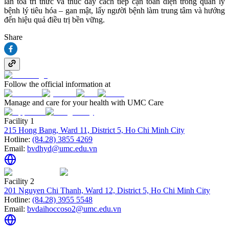
lan tỏa tri thức và thúc đẩy cách tiếp cận toàn diện trong quản lý
bệnh lý tiêu hóa – gan mật, lấy người bệnh làm trung tâm và hướng
đến hiệu quả điều trị bền vững.
Share
Follow the official information at
Manage and care for your health with UMC Care
Facility 1
215 Hong Bang, Ward 11, District 5, Ho Chi Minh City
Hotline:
(84.28) 3855 4269
Email:
bvdhyd@umc.edu.vn
Facility 2
201 Nguyen Chi Thanh, Ward 12, District 5, Ho Chi Minh City
Hotline:
(84.28) 3955 5548
Email:
bvdaihoccoso2@umc.edu.vn