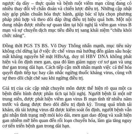
ngược dạ dày – thực quản và bệnh ruột viêm mạn cũng đang có
nhiều thay đổi về chẩn đoán và chiến lược điều trị. Những cập nhật
này góp phần chuẩn hóa thực hành, giúp bác sĩ lựa chọn phương
pháp phù hợp và theo dõi đáp ứng điều trị hiệu quả hơn. Một nội
dung nhận được nhiều sự quan tâm tại hội nghị là viêm gan virus B
mạn và sự chuyển dịch mục tiêu điều trị sang khái niệm “chữa khỏi
chức năng”.
Đồng thời PGS TS BS. Võ Duy Thông nhấn mạnh, mục tiêu này
không chỉ dừng lại ở việc ức chế virus mà hướng đến giảm sâu hoặc
mất kháng nguyên bề mặt HBsAg, duy trì HBV DNA không phát
hiện và ổn định men gan, qua đó làm giảm nguy cơ xơ gan và ung
thư gan trong dài hạn. Cách tiếp cận mới nhấn mạnh việc cá thể hóa
quyết định tiếp tục hay cân nhắc ngừng thuốc kháng virus, cùng với
sự theo dõi chặt chẽ sau khi ngừng điều trị.
Giá trị của các cập nhật chuyên môn được thể hiện rõ qua một ca
bệnh điển hình được phân tích tại hội nghị. Người bệnh là một nữ
trung niên, được phát hiện viêm gan virus B mạn tính từ nhiều năm
trước và đang được theo dõi điều trị định kỳ. Trong quá trình tái
khám, dù tải lượng virus đã được kiểm soát ổn định, người bệnh vẫn
ghi nhận tình trạng mệt mỏi kéo dài, men gan dao động và xuất hiện
gan nhiễm mỡ liên quan đến rối loạn chuyển hóa, làm gia tăng nguy
cơ tiến triển bệnh gan trong dài hạn.