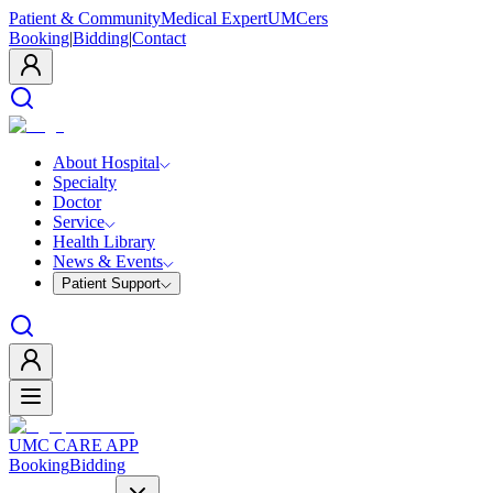
Patient & Community
Medical Expert
UMCers
Booking
|
Bidding
|
Contact
About Hospital
Specialty
Doctor
Service
Health Library
News & Events
Patient Support
UMC CARE APP
Booking
Bidding