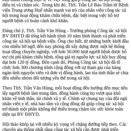
điều trị và chăm sóc. Trong khi đó, ThS. Trần Lê Bảo Trâm từ Bệnh
viện Trung ương Huế nhấn mạnh vai trò của nhân viên công tác xã
hội trong hoạt động khám chữa bệnh, đặc biệt trong việc hỗ trợ
người bệnh có hoàn cảnh khó khăn.
Đáng chú ý, ThS. Trần Văn Hùng - Trưởng phòng Công tác xã hội
BV ĐHYD đã tổng kết hành trình 10 năm hình thành và phát triển
công tác xã hội tại bệnh viện. Ông cho biết, từ những bước khởi đầu
còn nhiều bỡ ngỡ, đến nay phòng đã xây dựng được một hệ thống
hoạt động chuyên nghiệp, với hơn 50.000 lượt người bệnh được hỗ
trợ chi phí khám chữa bệnh, tổng giá trị nguồn lực xã hội huy động
đạt hơn 120 tỷ đồng. Bên cạnh đó, Phòng Công tác xã hội đã tổ
chức hơn 300 chương trình cộng đồng với sự tham gia của hàng
ngàn tình nguyện viên và đơn vị đồng hành, lan tỏa tinh thần sẻ chia
đến nhiều nhóm đối tượng yếu thế trong xã hội.
Theo ThS. Trần Văn Hùng, mỗi hoạt động đều hướng đến mục tiêu
lấy người bệnh làm trung tâm, đồng hành cùng họ vượt qua khó
khăn về tinh thần, tài chính và y tế. Chính sự chung tay của đội ngũ
nhân viên y tế, nhà hảo tâm và cộng đồng đã giúp công tác xã hội
trở thành một phần không thể thiếu trong chăm sóc sức khỏe toàn
diện tại BV ĐHYD.
Hội thảo khép lại với nhiều kỳ vọng về chặng đường tiếp theo. Các
chuyên gia thống nhất rằng công tác xã hội cần được phát triển