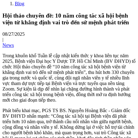
Blog
Hội thảo chuyên đề: 10 năm công tác xã hội bệnh
viện từ khẳng định vai trò đến sứ mệnh phát triển
08/27/2025
|
News
Trong khuôn khổ Tuần lễ cập nhật kiến thức y khoa liên tục năm
2025, Bệnh viện Đại học Y Dược TP. Hồ Chí Minh (BV ĐHYD) tổ
chức Hội thảo chuyên đề “10 năm công tác xã hội bệnh viện từ
khẳng định vai trò đến sứ mệnh phát triển”, thu hút hơn 330 chuyên
gia trong nước và quốc tế, cùng đội ngũ nhân viên y tế nhiều lĩnh
vực tham dự trực tiếp tại Bệnh viện và trực tuyến qua nền tảng
Zoom. Sự kiện là dịp để nhìn lại chặng đường hình thành và phát
triển công tác xã hội trong bệnh viện, đồng thời mở ra định hướng
mới cho giai đoạn tiếp theo.
Phát biểu khai mạc, PGS TS BS. Nguyễn Hoàng Bắc - Giám đốc
BV ĐHYD nhấn mạnh: “Công tác xã hội tại Bệnh viện đã phát
triển hơn 10 năm qua, trở thành cầu nối nhân văn giữa người bệnh,
cộng đồng và nhân viên y tế. Không dừng lại ở việc hỗ trợ tài chính
cho người bệnh khó khăn, mà quan trọng hơn, vai trò Công tác xã