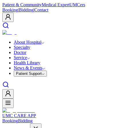
Patient & Community
Medical Expert
UMCers
Booking
|
Bidding
|
Contact
About Hospital
Specialty
Doctor
Service
Health Library
News & Events
Patient Support
UMC CARE APP
Booking
Bidding