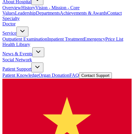
About Hospital
Overview
History
Vision - Mission - Core
Values
Leadership
Departments
Achievements & Awards
Contact
Specialty
Doctor
Service
Outpatient Examination
Inpatient Treatment
Emergency
Price List
Health Library
News & Events
Social Network
Patient Support
Patient Knowledge
Organ Donation
FAQ
Contact Support