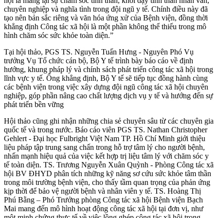
hội là mang lại sự chăm sóc tinh thần, khơi dậy tinh thần nhân văn,
chuyên nghiệp và nghĩa tình trong đội ngũ y tế. Chính điều này đã
tạo nên bản sắc riêng và văn hóa ứng xử của Bệnh viện, đồng thời
khẳng định Công tác xã hội là một phần không thể thiếu trong mô
hình chăm sóc sức khỏe toàn diện.”
Tại hội thảo, PGS TS. Nguyễn Tuấn Hưng - Nguyên Phó Vụ
trưởng Vụ Tổ chức cán bộ, Bộ Y tế trình bày báo cáo về định
hướng, khung pháp lý và chính sách phát triển công tác xã hội trong
lĩnh vực y tế. Ông khẳng định, Bộ Y tế sẽ tiếp tục đồng hành cùng
các bệnh viện trong việc xây dựng đội ngũ công tác xã hội chuyên
nghiệp, góp phần nâng cao chất lượng dịch vụ y tế và hướng đến sự
phát triển bền vững
Hội thảo cũng ghi nhận những chia sẻ chuyên sâu từ các chuyên gia
quốc tế và trong nước. Báo cáo viên PGS TS. Nathan Christopher
Gehlert - Đại học Fulbright Việt Nam TP. Hồ Chí Minh giới thiệu
liệu pháp tập trung sang chấn trong hỗ trợ tâm lý cho người bệnh,
nhấn mạnh hiệu quả của việc kết hợp trị liệu tâm lý với chăm sóc y
tế toàn diện. TS. Trương Nguyễn Xuân Quỳnh - Phòng Công tác xã
hội BV ĐHYD phân tích những kỹ năng sơ cứu sức khỏe tâm thần
trong môi trường bệnh viện, cho thấy tầm quan trọng của phản ứng
kịp thời để bảo vệ người bệnh và nhân viên y tế. TS. Hoàng Thị
Phú Bằng – Phó Trưởng phòng Công tác xã hội Bệnh viện Bạch
Mai mang đến mô hình hoạt động công tác xã hội tại đơn vị, như
một minh chứng thực tế về việc lồng ghép công tác xã hội trong