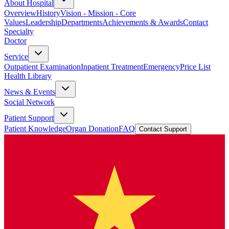
About Hospital
Overview
History
Vision - Mission - Core
Values
Leadership
Departments
Achievements & Awards
Contact
Specialty
Doctor
Service
Outpatient Examination
Inpatient Treatment
Emergency
Price List
Health Library
News & Events
Social Network
Patient Support
Patient Knowledge
Organ Donation
FAQ
Contact Support