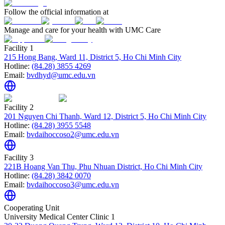
Follow the official information at
Manage and care for your health with UMC Care
Facility 1
215 Hong Bang, Ward 11, District 5, Ho Chi Minh City
Hotline:
(84.28) 3855 4269
Email:
bvdhyd@umc.edu.vn
Facility 2
201 Nguyen Chi Thanh, Ward 12, District 5, Ho Chi Minh City
Hotline:
(84.28) 3955 5548
Email:
bvdaihoccoso2@umc.edu.vn
Facility 3
221B Hoang Van Thu, Phu Nhuan District, Ho Chi Minh City
Hotline:
(84.28) 3842 0070
Email:
bvdaihoccoso3@umc.edu.vn
Cooperating Unit
University Medical Center Clinic 1