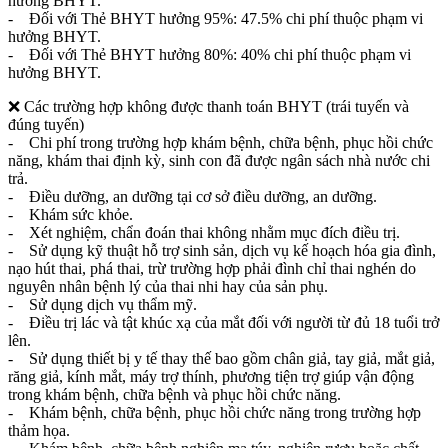
hưởng BHYT.
- Đối với Thẻ BHYT hưởng 95%: 47.5% chi phí thuộc phạm vi
hưởng BHYT.
- Đối với Thẻ BHYT hưởng 80%: 40% chi phí thuộc phạm vi
hưởng BHYT.
❌ Các trường hợp không được thanh toán BHYT (trái tuyến và
đúng tuyến)
- Chi phí trong trường hợp khám bệnh, chữa bệnh, phục hồi chức
năng, khám thai định kỳ, sinh con đã được ngân sách nhà nước chi
trả.
- Điều dưỡng, an dưỡng tại cơ sở điều dưỡng, an dưỡng.
- Khám sức khỏe.
- Xét nghiệm, chẩn đoán thai không nhằm mục đích điều trị.
- Sử dụng kỹ thuật hỗ trợ sinh sản, dịch vụ kế hoạch hóa gia đình,
nạo hút thai, phá thai, trừ trường hợp phải đình chỉ thai nghén do
nguyên nhân bệnh lý của thai nhi hay của sản phụ.
- Sử dụng dịch vụ thẩm mỹ.
- Điều trị lác và tật khúc xạ của mắt đối với người từ đủ 18 tuổi trở
lên.
- Sử dụng thiết bị y tế thay thế bao gồm chân giả, tay giả, mắt giả,
răng giả, kính mắt, máy trợ thính, phương tiện trợ giúp vận động
trong khám bệnh, chữa bệnh và phục hồi chức năng.
- Khám bệnh, chữa bệnh, phục hồi chức năng trong trường hợp
thảm họa.