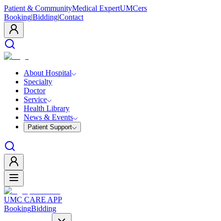
Patient & Community
Medical Expert
UMCers
Booking
|
Bidding
|
Contact
About Hospital
Specialty
Doctor
Service
Health Library
News & Events
Patient Support
UMC CARE APP
Booking
Bidding