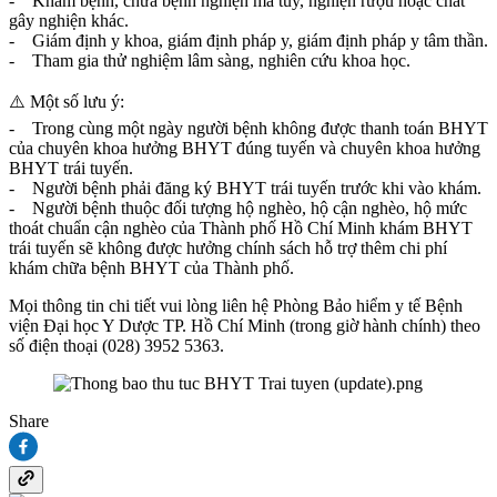
- Khám bệnh, chữa bệnh nghiện ma túy, nghiện rượu hoặc chất
gây nghiện khác.
- Giám định y khoa, giám định pháp y, giám định pháp y tâm thần.
- Tham gia thử nghiệm lâm sàng, nghiên cứu khoa học.
⚠️ Một số lưu ý:
- Trong cùng một ngày người bệnh không được thanh toán BHYT
của chuyên khoa hưởng BHYT đúng tuyến và chuyên khoa hưởng
BHYT trái tuyến.
- Người bệnh phải đăng ký BHYT trái tuyến trước khi vào khám.
- Người bệnh thuộc đối tượng hộ nghèo, hộ cận nghèo, hộ mức
thoát chuẩn cận nghèo của Thành phố Hồ Chí Minh khám BHYT
trái tuyến sẽ không được hưởng chính sách hỗ trợ thêm chi phí
khám chữa bệnh BHYT của Thành phố.
Mọi thông tin chi tiết vui lòng liên hệ Phòng Bảo hiểm y tế Bệnh
viện Đại học Y Dược TP. Hồ Chí Minh (trong giờ hành chính) theo
số điện thoại (028) 3952 5363.
Share