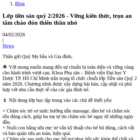
Blog
Lớp tiền sản quý 2/2026 - Vững kiến thức, trọn an
tâm chào đón thiên thần nhỏ
04/02/2026
|
News
Thân gửi Quý Mẹ bầu và Gia đình,
🌟 Với mong muốn mang đến sự chuẩn bị toàn diện và vững vàng
cho hành trình vượt cạn, Khoa Phụ sản – Bệnh viện Đại học Y
Dược TP. Hồ Chí Minh trân trọng tổ chức chuỗi lớp Tiền sản Quý 2
năm 2026. Chương trình được xây dựng bài bản, cập nhật và phù
hợp với nhu cầu thực tế của các gia đình trẻ.
🌷 Nội dung lớp học tập trung vào các chủ đề thiết yếu:
+ Chăm sóc trẻ sơ sinh: hướng dẫn massage, tắm bé và chăm sóc
rốn đúng cách, giúp ba mẹ tự tin chăm sóc bé ngay từ những ngày
đầu.
+ Nuôi con bằng sữa mẹ: tư vấn kỹ thuật cho bé bú đúng, cách vắt
và bảo quản sữa an toàn, hiệu quả.
+ Chăm sóc sau sinh cho mẹ: hỗ trợ phục hồi sức khỏe thể chất và