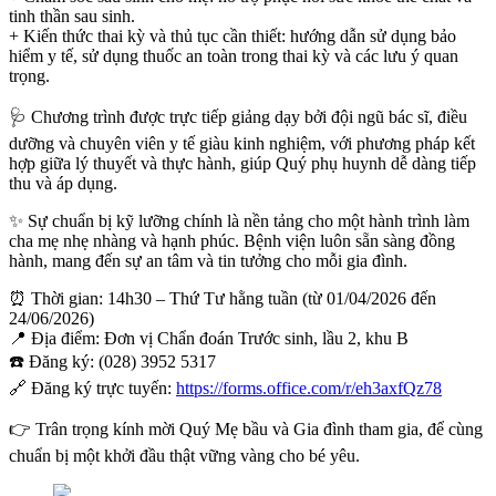
tinh thần sau sinh.
+ Kiến thức thai kỳ và thủ tục cần thiết: hướng dẫn sử dụng bảo
hiểm y tế, sử dụng thuốc an toàn trong thai kỳ và các lưu ý quan
trọng.
🩺 Chương trình được trực tiếp giảng dạy bởi đội ngũ bác sĩ, điều
dưỡng và chuyên viên y tế giàu kinh nghiệm, với phương pháp kết
hợp giữa lý thuyết và thực hành, giúp Quý phụ huynh dễ dàng tiếp
thu và áp dụng.
✨ Sự chuẩn bị kỹ lưỡng chính là nền tảng cho một hành trình làm
cha mẹ nhẹ nhàng và hạnh phúc. Bệnh viện luôn sẵn sàng đồng
hành, mang đến sự an tâm và tin tưởng cho mỗi gia đình.
⏰ Thời gian: 14h30 – Thứ Tư hằng tuần (từ 01/04/2026 đến
24/06/2026)
📍 Địa điểm: Đơn vị Chẩn đoán Trước sinh, lầu 2, khu B
☎️ Đăng ký: (028) 3952 5317
🔗 Đăng ký trực tuyến:
https://forms.office.com/r/eh3axfQz78
👉 Trân trọng kính mời Quý Mẹ bầu và Gia đình tham gia, để cùng
chuẩn bị một khởi đầu thật vững vàng cho bé yêu.