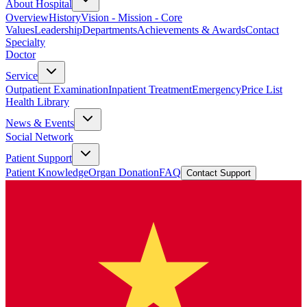
About Hospital
Overview
History
Vision - Mission - Core
Values
Leadership
Departments
Achievements & Awards
Contact
Specialty
Doctor
Service
Outpatient Examination
Inpatient Treatment
Emergency
Price List
Health Library
News & Events
Social Network
Patient Support
Patient Knowledge
Organ Donation
FAQ
Contact Support