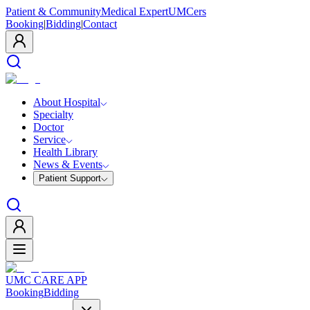
Patient & Community
Medical Expert
UMCers
Booking
|
Bidding
|
Contact
About Hospital
Specialty
Doctor
Service
Health Library
News & Events
Patient Support
UMC CARE APP
Booking
Bidding