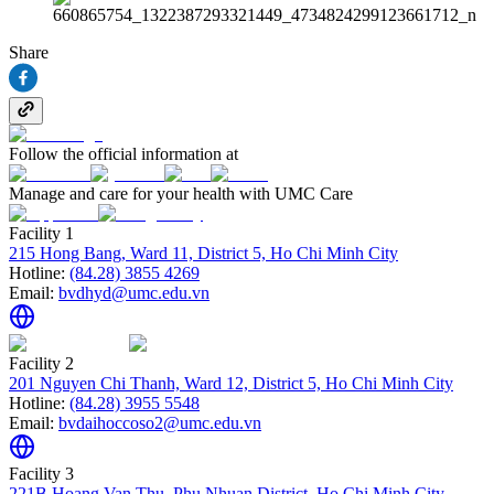
Share
Follow the official information at
Manage and care for your health with UMC Care
Facility 1
215 Hong Bang, Ward 11, District 5, Ho Chi Minh City
Hotline:
(84.28) 3855 4269
Email:
bvdhyd@umc.edu.vn
Facility 2
201 Nguyen Chi Thanh, Ward 12, District 5, Ho Chi Minh City
Hotline:
(84.28) 3955 5548
Email:
bvdaihoccoso2@umc.edu.vn
Facility 3
221B Hoang Van Thu, Phu Nhuan District, Ho Chi Minh City