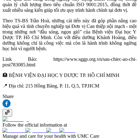
quản lý chất lượng theo tiêu chuẩn ISO 9001:2015, đồng thời đề
xuất nhiều sáng kiến giúp tối ưu quy trình hành chính tại đơn vị.
Theo TS-BS Trần Hoà, những cải tiến này đã góp phần nâng cao
hiệu quả và tính chuyên nghiệp tại Đơn vị Can thiệp nội mạch - một
trong những nơi “đầu sóng, ngọn gió” của Bệnh viện Đại học Y
Dược TP. Hồ Chí Minh. Còn với điều dưỡng Khánh Hoàng, điều
dưỡng không chỉ là công việc mà còn là hành trình không ngừng
học hỏi vì người bệnh.
Link Báo: https://www.sggp.org.vn/sau-chiec-ao-chi-
post783085.html
🏥 BỆNH VIỆN ĐẠI HỌC Y DƯỢC TP. HỒ CHÍ MINH
📍 Địa chỉ: 215 Hồng Bàng, P. 11, Q.5, TP.HCM
Share
Follow the official information at
Manage and care for your health with UMC Care