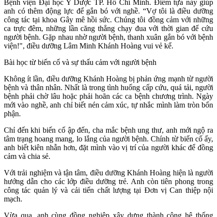
Bệnh viện Đại học Y Dược TP. Hồ Chí Minh. Điểm tựa này giúp
anh có thêm động lực để gắn bó với nghề. “Vợ tôi là điều dưỡng
công tác tại khoa Gây mê hồi sức. Chúng tôi đồng cảm với những
ca trực đêm, những lần căng thẳng chạy đua với thời gian để cứu
người bệnh. Gặp nhau nhờ người bệnh, thanh xuân gắn bó với bệnh
viện!", điều dưỡng Lâm Minh Khánh Hoàng vui vẻ kể.
Bài học từ biến cố và sự thấu cảm với người bệnh
Không ít lần, điều dưỡng Khánh Hoàng bị phản ứng mạnh từ người
bệnh và thân nhân. Nhất là trong tình huống cấp cứu, quá tải, người
bệnh phải chờ lâu hoặc phải hoãn các ca bệnh chương trình. Ngày
mới vào nghề, anh chỉ biết nén cảm xúc, tự nhắc mình làm tròn bổn
phận.
Chỉ đến khi biến cố ập đến, cha mắc bệnh ung thư, anh mới ngộ ra
tâm trạng hoang mang, lo lắng của người bệnh. Chính từ biến cố ấy,
anh biết kiên nhẫn hơn, đặt mình vào vị trí của người khác để đồng
cảm và chia sẻ.
Với trải nghiệm và tận tâm, điều dưỡng Khánh Hoàng hiện là người
hướng dẫn cho các lớp điều dưỡng trẻ. Anh còn tiên phong trong
công tác quản lý và cải tiến chất lượng tại Đơn vị Can thiệp nội
mạch.
Vừa qua, anh cùng đồng nghiệp xây dựng thành công hệ thống