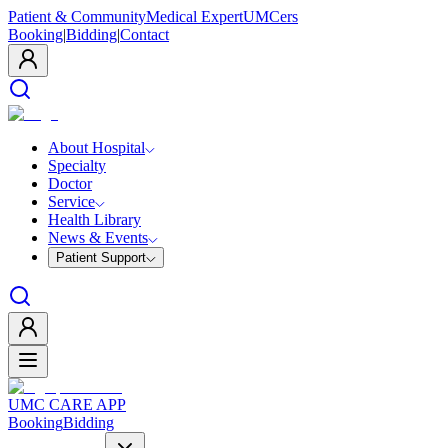
Patient & Community
Medical Expert
UMCers
Booking
|
Bidding
|
Contact
About Hospital
Specialty
Doctor
Service
Health Library
News & Events
Patient Support
UMC CARE APP
Booking
Bidding