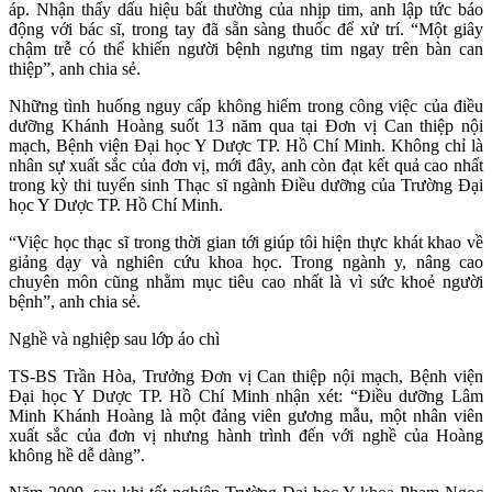
áp. Nhận thấy dấu hiệu bất thường của nhịp tim, anh lập tức báo
động với bác sĩ, trong tay đã sẵn sàng thuốc để xử trí. “Một giây
chậm trễ có thể khiến người bệnh ngưng tim ngay trên bàn can
thiệp”, anh chia sẻ.
Những tình huống nguy cấp không hiếm trong công việc của điều
dưỡng Khánh Hoàng suốt 13 năm qua tại Đơn vị Can thiệp nội
mạch, Bệnh viện Đại học Y Dược TP. Hồ Chí Minh. Không chỉ là
nhân sự xuất sắc của đơn vị, mới đây, anh còn đạt kết quả cao nhất
trong kỳ thi tuyển sinh Thạc sĩ ngành Điều dưỡng của Trường Đại
học Y Dược TP. Hồ Chí Minh.
“Việc học thạc sĩ trong thời gian tới giúp tôi hiện thực khát khao về
giảng dạy và nghiên cứu khoa học. Trong ngành y, nâng cao
chuyên môn cũng nhằm mục tiêu cao nhất là vì sức khoẻ người
bệnh”, anh chia sẻ.
Nghề và nghiệp sau lớp áo chì
TS-BS Trần Hòa, Trưởng Đơn vị Can thiệp nội mạch, Bệnh viện
Đại học Y Dược TP. Hồ Chí Minh nhận xét: “Điều dưỡng Lâm
Minh Khánh Hoàng là một đảng viên gương mẫu, một nhân viên
xuất sắc của đơn vị nhưng hành trình đến với nghề của Hoàng
không hề dễ dàng”.