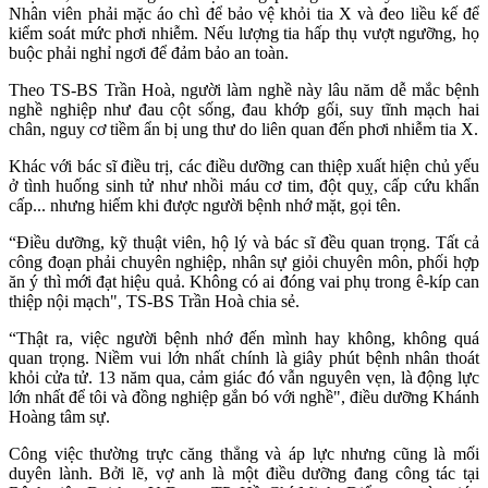
Nhân viên phải mặc áo chì để bảo vệ khỏi tia X và đeo liều kế để
kiểm soát mức phơi nhiễm. Nếu lượng tia hấp thụ vượt ngưỡng, họ
buộc phải nghỉ ngơi để đảm bảo an toàn.
Theo TS-BS Trần Hoà, người làm nghề này lâu năm dễ mắc bệnh
nghề nghiệp như đau cột sống, đau khớp gối, suy tĩnh mạch hai
chân, nguy cơ tiềm ẩn bị ung thư do liên quan đến phơi nhiễm tia X.
Khác với bác sĩ điều trị, các điều dưỡng can thiệp xuất hiện chủ yếu
ở tình huống sinh tử như nhồi máu cơ tim, đột quỵ, cấp cứu khẩn
cấp... nhưng hiếm khi được người bệnh nhớ mặt, gọi tên.
“Điều dưỡng, kỹ thuật viên, hộ lý và bác sĩ đều quan trọng. Tất cả
công đoạn phải chuyên nghiệp, nhân sự giỏi chuyên môn, phối hợp
ăn ý thì mới đạt hiệu quả. Không có ai đóng vai phụ trong ê-kíp can
thiệp nội mạch", TS-BS Trần Hoà chia sẻ.
“Thật ra, việc người bệnh nhớ đến mình hay không, không quá
quan trọng. Niềm vui lớn nhất chính là giây phút bệnh nhân thoát
khỏi cửa tử. 13 năm qua, cảm giác đó vẫn nguyên vẹn, là động lực
lớn nhất để tôi và đồng nghiệp gắn bó với nghề", điều dưỡng Khánh
Hoàng tâm sự.
Công việc thường trực căng thẳng và áp lực nhưng cũng là mối
duyên lành. Bởi lẽ, vợ anh là một điều dưỡng đang công tác tại