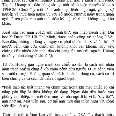
Năm 2009, sau khi tốt nghiệp Trường Đại học Y khoa Phạm Ngọc
Thạch, Hoàng bắt đầu công tác tại một bệnh viện chuyên khoa ở
TPHCM. Chưa đầy một năm, anh nhận lệnh nhập ngũ, gác lại sự
nghiệp và thực hiện nghĩa vụ với Tổ quốc. Những ngày trong quân
ngũ đã rèn giũa cho anh tinh thần kỷ luật và ý chí không ngại khó
khăn.
Xuất ngũ vào năm 2012, anh chính thức gia nhập Bệnh viện Đại
học Y Dược TP. Hồ Chí Minh, được phân công về phòng DSA.
Ban đầu, những lo lắng về nguy cơ phơi nhiễm tia X và áp lực từ
người bệnh cấp cứu khiến anh không khỏi băn khoăn. Tuy vậy,
chứng kiến nhiều đàn anh, đàn chị đang tận tụy cứu người, Hoàng
tin rằng mình cũng sẽ làm được.
Từ đó, Hoàng gắn nghề mình sau chiếc áo chì, là cách anh nhận
lãnh trách nhiệm cùng ê kíp chữa bệnh cứu người. Ở lại bệnh viện
sau mỗi ca trực, Hoàng quan sát cách chuẩn bị dụng cụ, cách xử trí
biến chứng và cả cách để trấn an người bệnh.
“Phải thao tác thật nhanh và chính xác trong khi mặc chiếc áo chì
nặng gần 8kg là điều không dễ dàng. Ngày đầu tiên bước vào
phòng can thiệp, tôi mệt đến mức về nhà ngủ li bì vì bị ‘say tia’”,
anh nhớ lại. Một tuần sau, cơ thể anh mới dần thích nghi với công
việc đặc thù này.
Thực tế, môi trường làm việc trong phòng DSA đầy thách thức.