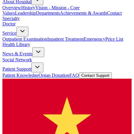
About Hospital
Overview
History
Vision - Mission - Core
Values
Leadership
Departments
Achievements & Awards
Contact
Specialty
Doctor
Service
Outpatient Examination
Inpatient Treatment
Emergency
Price List
Health Library
News & Events
Social Network
Patient Support
Patient Knowledge
Organ Donation
FAQ
Contact Support