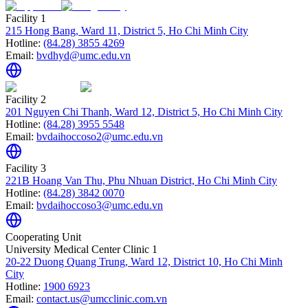
Facility 1
215 Hong Bang, Ward 11, District 5, Ho Chi Minh City
Hotline:
(84.28) 3855 4269
Email:
bvdhyd@umc.edu.vn
Facility 2
201 Nguyen Chi Thanh, Ward 12, District 5, Ho Chi Minh City
Hotline:
(84.28) 3955 5548
Email:
bvdaihoccoso2@umc.edu.vn
Facility 3
221B Hoang Van Thu, Phu Nhuan District, Ho Chi Minh City
Hotline:
(84.28) 3842 0070
Email:
bvdaihoccoso3@umc.edu.vn
Cooperating Unit
University Medical Center Clinic 1
20-22 Duong Quang Trung, Ward 12, District 10, Ho Chi Minh
City
Hotline:
1900 6923
Email:
contact.us@umcclinic.com.vn