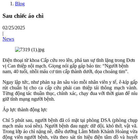
Blog
Sau chiếc áo chì
02/25/2025
|
News
Điện thoại từ khoa Cấp cứu reo lên, phá tan sự tĩnh lặng trong Đơn
vị Can thiệp nội mạch. Giọng nói gấp gáp báo tin: “Người bệnh
nam, 40 tuổi, nhồi máu cơ tim cấp thành dưới, dọa choáng tim”.
Ngay lập tức, như phản xạ ăn sâu vào mỗi nhân viên y tế, ê-kíp gấp
rút chuẩn bị cho ca cấp cứu phải can thiệp tái thông mạch vành.
Từng động tác thuần thục, chính xác, chạy đua với thời gian để níu
giữ tính mạng người bệnh.
Áp lực thành động lực
Chỉ 5 phút sau, người bệnh đã có mặt tại phòng DSA (phòng chụp
mạch máu xoá nền). Người bệnh đau ngực dữ dội, khó thở, vật vã.
Trong lớp áo chì nặng nề, điều dưỡng Lâm Minh Khánh Hoàng vừa
động viên người bệnh, vừa theo sát tín hiệu điện tâm đồ và huyết