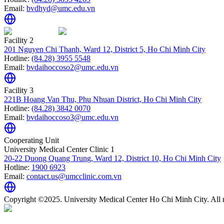
Email:
bvdhyd@umc.edu.vn
Facility 2
201 Nguyen Chi Thanh, Ward 12, District 5, Ho Chi Minh City
Hotline:
(84.28) 3955 5548
Email:
bvdaihoccoso2@umc.edu.vn
Facility 3
221B Hoang Van Thu, Phu Nhuan District, Ho Chi Minh City
Hotline:
(84.28) 3842 0070
Email:
bvdaihoccoso3@umc.edu.vn
Cooperating Unit
University Medical Center Clinic 1
20-22 Duong Quang Trung, Ward 12, District 10, Ho Chi Minh City
Hotline:
1900 6923
Email:
contact.us@umcclinic.com.vn
Copyright ©2025. University Medical Center Ho Chi Minh City. All r