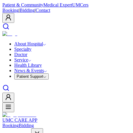
Patient & Community
Medical Expert
UMCers
Booking
|
Bidding
|
Contact
About Hospital
Specialty
Doctor
Service
Health Library
News & Events
Patient Support
UMC CARE APP
Booking
Bidding