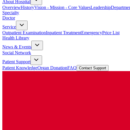
About Hospital
Overview
History
Vision - Mission - Core Values
Leadership
Departmen
Specialty
Doctor
Service
Outpatient Examination
Inpatient Treatment
Emergency
Price List
Health Library
News & Events
Social Network
Patient Support
Patient Knowledge
Organ Donation
FAQ
Contact Support