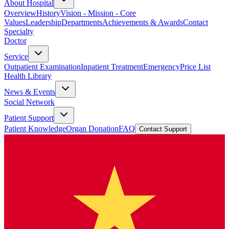
About Hospital
Overview
History
Vision - Mission - Core
Values
Leadership
Departments
Achievements & Awards
Contact
Specialty
Doctor
Service
Outpatient Examination
Inpatient Treatment
Emergency
Price List
Health Library
News & Events
Social Network
Patient Support
Patient Knowledge
Organ Donation
FAQ
Contact Support