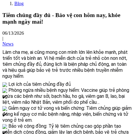
Blog
Tiêm chủng đầy đủ - Bảo vệ con hôm nay, khỏe
mạnh ngày mai!
06/13/2026
|
News
Làm cha mẹ, ai cũng mong con mình lớn lên khỏe mạnh, phát 
triển tốt và bình an. Vì hệ miễn dịch của trẻ nhỏ còn non nớt, 
tiêm chủng đầy đủ, đúng lịch là biện pháp chủ động, an toàn 
và hiệu quả giúp bảo vệ trẻ trước nhiều bệnh truyền nhiễm 
nguy hiểm.
 Lợi ích của tiêm chủng đầy đủ
 Phòng ngừa nhiều bệnh nguy hiểm: Vaccine giúp trẻ phòng 
ngừa các bệnh như sởi, bạch hầu, ho gà, viêm gan B, lao, bại 
liệt, viêm não Nhật Bản, viêm phổi do phế cầu…
 Giảm nguy cơ tử vong và biến chứng: Tiêm chủng giúp giảm 
đáng kể nguy cơ mắc bệnh nặng, nhập viện, biến chứng và tử 
vong ở trẻ em.
 Bảo vệ cộng đồng: Tỷ lệ tiêm chủng cao góp phần tạo 
miễn dịch cộng đồng, giảm lây lan dịch bệnh, bảo vệ trẻ chưa 