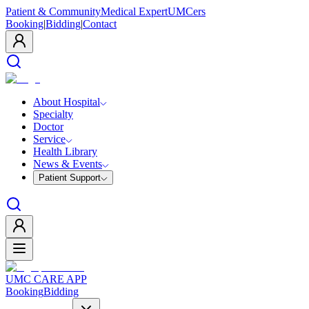
Patient & Community
Medical Expert
UMCers
Booking
|
Bidding
|
Contact
About Hospital
Specialty
Doctor
Service
Health Library
News & Events
Patient Support
UMC CARE APP
Booking
Bidding