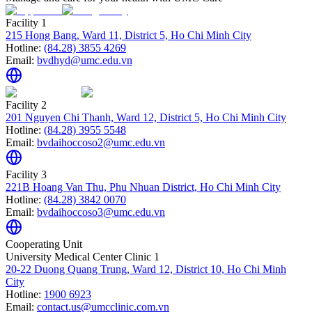
Facility 1
215 Hong Bang, Ward 11, District 5, Ho Chi Minh City
Hotline:
(84.28) 3855 4269
Email:
bvdhyd@umc.edu.vn
Facility 2
201 Nguyen Chi Thanh, Ward 12, District 5, Ho Chi Minh City
Hotline:
(84.28) 3955 5548
Email:
bvdaihoccoso2@umc.edu.vn
Facility 3
221B Hoang Van Thu, Phu Nhuan District, Ho Chi Minh City
Hotline:
(84.28) 3842 0070
Email:
bvdaihoccoso3@umc.edu.vn
Cooperating Unit
University Medical Center Clinic 1
20-22 Duong Quang Trung, Ward 12, District 10, Ho Chi Minh
City
Hotline:
1900 6923
Email:
contact.us@umcclinic.com.vn