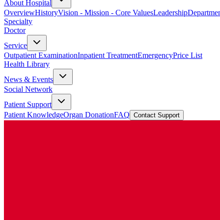
About Hospital
Overview
History
Vision - Mission - Core Values
Leadership
Departmen
Specialty
Doctor
Service
Outpatient Examination
Inpatient Treatment
Emergency
Price List
Health Library
News & Events
Social Network
Patient Support
Patient Knowledge
Organ Donation
FAQ
Contact Support