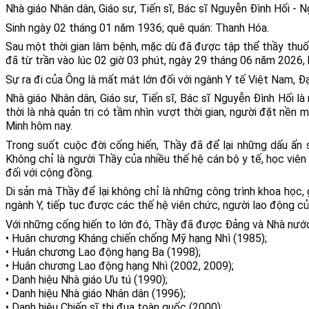
Nhà giáo Nhân dân, Giáo sư, Tiến sĩ, Bác sĩ Nguyễn Đình Hối -
Sinh ngày 02 tháng 01 năm 1936; quê quán: Thanh Hóa.
Sau một thời gian lâm bệnh, mặc dù đã được tập thể thầy thuốc
đã từ trần vào lúc 02 giờ 03 phút, ngày 29 tháng 06 năm 2026, 
Sự ra đi của Ông là mất mát lớn đối với ngành Y tế Việt Nam, Đ
Nhà giáo Nhân dân, Giáo sư, Tiến sĩ, Bác sĩ Nguyễn Đình Hối là
thời là nhà quản trị có tầm nhìn vượt thời gian, người đặt nền
Minh hôm nay.
Trong suốt cuộc đời cống hiến, Thầy đã để lại những dấu ấn
Không chỉ là người Thầy của nhiều thế hệ cán bộ y tế, học viên 
đối với cộng đồng.
Di sản mà Thầy để lại không chỉ là những công trình khoa học, g
ngành Y, tiếp tục được các thế hệ viên chức, người lao động củ
Với những cống hiến to lớn đó, Thầy đã được Đảng và Nhà nước 
• Huân chương Kháng chiến chống Mỹ hạng Nhì (1985);
• Huân chương Lao động hạng Ba (1998);
• Huân chương Lao động hạng Nhì (2002, 2009);
• Danh hiệu Nhà giáo Ưu tú (1990);
• Danh hiệu Nhà giáo Nhân dân (1996);
• Danh hiệu Chiến sĩ thi đua toàn quốc (2000);