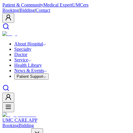
Patient & Community
Medical Expert
UMCers
Booking
|
Bidding
|
Contact
About Hospital
Specialty
Doctor
Service
Health Library
News & Events
Patient Support
UMC CARE APP
Booking
Bidding