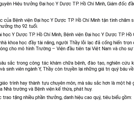
 Nguyên Hiệu trưởng Đại học Y Dược TP. Hồ Chí Minh, Giám đốc đầ
 của Bệnh viện Đại học Y Dược TP. Hồ Chí Minh tận tình chăm só
hưởng thọ 92 tuổi.
ại học Y Dược TP. Hồ Chí Minh, Bệnh viện Đại học Y Dược TP. Hồ 
 nhà khoa học đầy tài năng, người Thầy lỗi lạc đã cống hiến trọ
 móng cho mô hình Trường – Viện đầu tiên tại Việt Nam và cho sự 
 sâu sắc trong công tác khám chữa bệnh, đào tạo, nghiên cứu k
và sinh viên ngành Y, Thầy còn truyền lại những giá trị quý báu v
iáo trình hay thành tựu chuyên môn, mà sâu sắc hơn là một hệ giá 
a Nhà trường và Bệnh viện kế thừa, phát huy.
trao tặng nhiều phần thưởng, danh hiệu cao quý, tiêu biểu gồm: