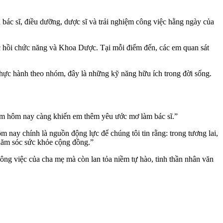
ác sĩ, điều dưỡng, dược sĩ và trải nghiệm công việc hằng ngày của
c hồi chức năng và Khoa Dược. Tại mỗi điểm đến, các em quan sát
thực hành theo nhóm, đây là những kỹ năng hữu ích trong đời sống.
ệm hôm nay càng khiến em thêm yêu ước mơ làm bác sĩ.”
nay chính là nguồn động lực để chúng tôi tin rằng: trong tương lai,
chăm sóc sức khỏe cộng đồng.”
ông việc của cha mẹ mà còn lan tỏa niềm tự hào, tinh thần nhân văn