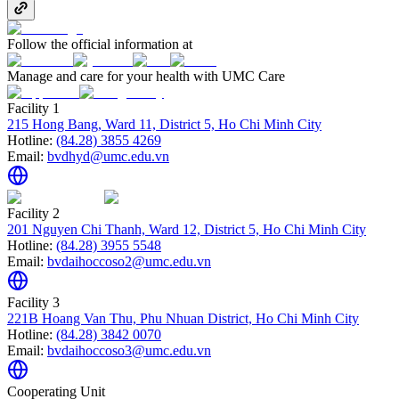
Follow the official information at
Manage and care for your health with UMC Care
Facility 1
215 Hong Bang, Ward 11, District 5, Ho Chi Minh City
Hotline:
(84.28) 3855 4269
Email:
bvdhyd@umc.edu.vn
Facility 2
201 Nguyen Chi Thanh, Ward 12, District 5, Ho Chi Minh City
Hotline:
(84.28) 3955 5548
Email:
bvdaihoccoso2@umc.edu.vn
Facility 3
221B Hoang Van Thu, Phu Nhuan District, Ho Chi Minh City
Hotline:
(84.28) 3842 0070
Email:
bvdaihoccoso3@umc.edu.vn
Cooperating Unit