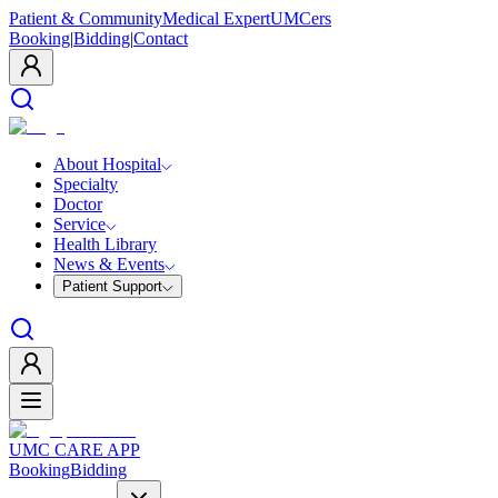
Patient & Community
Medical Expert
UMCers
Booking
|
Bidding
|
Contact
About Hospital
Specialty
Doctor
Service
Health Library
News & Events
Patient Support
UMC CARE APP
Booking
Bidding