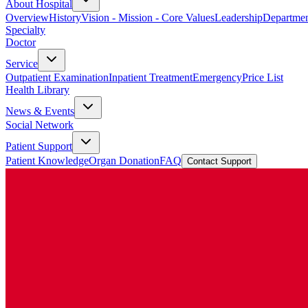
About Hospital
Overview
History
Vision - Mission - Core Values
Leadership
Departmen
Specialty
Doctor
Service
Outpatient Examination
Inpatient Treatment
Emergency
Price List
Health Library
News & Events
Social Network
Patient Support
Patient Knowledge
Organ Donation
FAQ
Contact Support