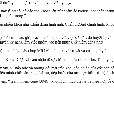
i dưỡng niềm tự hào và tình yêu với nghề y.
là cơ hội để các con khoác lên mình tấm áo blouse, hóa thân thành b
áng trân trọng.”
uan nhiều khoa như Chẩn đoán hình ảnh, Chấn thương chỉnh hình, Phụ
 là điểm nhấn, giúp các em làm quen với việc sơ cứu, đo huyết áp và 
èn luyện kỹ năng làm việc nhóm, tạo nên những kỷ niệm đáng nhớ.
ận mắt thấy máy chụp MRI và hiểu hơn về sự vất vả của nghề y.”
an Khoa Dược và cảm nhận rõ sự chăm chỉ của các cô chú. Trải nghi
ui, sự háo hức và những đôi mắt tròn xoe, hồn nhiên của các con hôm 
lên mình chiếc áo trắng thật sự, tiếp bước cha mẹ thực hiện sứ mệnh 
c em. “Trải nghiệm cùng UMC” không chỉ giúp thế hệ trẻ hiểu hơn về c