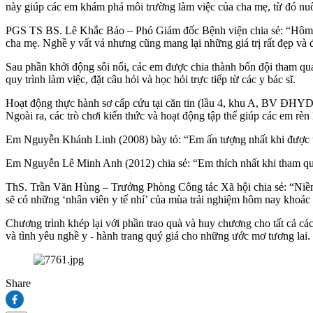
này giúp các em khám phá môi trường làm việc của cha mẹ, từ đó nuô
PGS TS BS. Lê Khắc Bảo – Phó Giám đốc Bệnh viện chia sẻ: “Hôm nay 
cha mẹ. Nghề y vất vả nhưng cũng mang lại những giá trị rất đẹp và đ
Sau phần khởi động sôi nổi, các em được chia thành bốn đội tham q
quy trình làm việc, đặt câu hỏi và học hỏi trực tiếp từ các y bác sĩ.
Hoạt động thực hành sơ cấp cứu tại căn tin (lầu 4, khu A, BV ĐHYD)
Ngoài ra, các trò chơi kiến thức và hoạt động tập thể giúp các em r
Em Nguyễn Khánh Linh (2008) bày tỏ: “Em ấn tượng nhất khi được t
Em Nguyễn Lê Minh Anh (2012) chia sẻ: “Em thích nhất khi tham qu
ThS. Trần Văn Hùng – Trưởng Phòng Công tác Xã hội chia sẻ: “Niềm v
sẽ có những ‘nhân viên y tế nhí’ của mùa trải nghiệm hôm nay khoác 
Chương trình khép lại với phần trao quà và huy chương cho tất cả cá
và tình yêu nghề y - hành trang quý giá cho những ước mơ tương lai.
Share