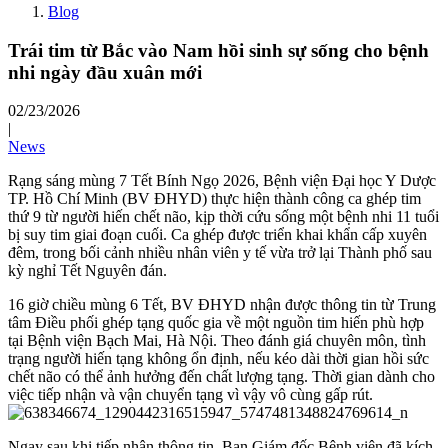
Blog
Trái tim từ Bắc vào Nam hồi sinh sự sống cho bệnh
nhi ngày đầu xuân mới
02/23/2026
|
News
Rạng sáng mùng 7 Tết Bính Ngọ 2026, Bệnh viện Đại học Y Dược
TP. Hồ Chí Minh (BV ĐHYD) thực hiện thành công ca ghép tim
thứ 9 từ người hiến chết não, kịp thời cứu sống một bệnh nhi 11 tuổi
bị suy tim giai đoạn cuối. Ca ghép được triển khai khẩn cấp xuyên
đêm, trong bối cảnh nhiều nhân viên y tế vừa trở lại Thành phố sau
kỳ nghỉ Tết Nguyên đán.
16 giờ chiều mùng 6 Tết, BV ĐHYD nhận được thông tin từ Trung
tâm Điều phối ghép tạng quốc gia về một nguồn tim hiến phù hợp
tại Bệnh viện Bạch Mai, Hà Nội. Theo đánh giá chuyên môn, tình
trạng người hiến tạng không ổn định, nếu kéo dài thời gian hồi sức
chết não có thể ảnh hưởng đến chất lượng tạng. Thời gian dành cho
việc tiếp nhận và vận chuyển tạng vì vậy vô cùng gấp rút.
Ngay sau khi tiếp nhận thông tin, Ban Giám đốc Bệnh viện đã kích