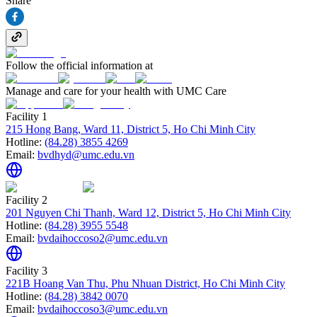
Share
Follow the official information at
Manage and care for your health with UMC Care
Facility 1
215 Hong Bang, Ward 11, District 5, Ho Chi Minh City
Hotline:
(84.28) 3855 4269
Email:
bvdhyd@umc.edu.vn
Facility 2
201 Nguyen Chi Thanh, Ward 12, District 5, Ho Chi Minh City
Hotline:
(84.28) 3955 5548
Email:
bvdaihoccoso2@umc.edu.vn
Facility 3
221B Hoang Van Thu, Phu Nhuan District, Ho Chi Minh City
Hotline:
(84.28) 3842 0070
Email:
bvdaihoccoso3@umc.edu.vn