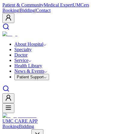
Patient & Community
Medical Expert
UMCers
Booking
|
Bidding
|
Contact
About Hospital
Specialty
Doctor
Service
Health Library
News & Events
Patient Support
UMC CARE APP
Booking
Bidding