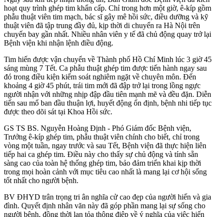
hoạt quy trình ghép tim khẩn cấp. Chỉ trong hơn một giờ, ê-kíp gồm
phẫu thuật viên tim mạch, bác sĩ gây mê hồi sức, điều dưỡng và kỹ
thuật viên đã tập trung đầy đủ, kịp thời di chuyển ra Hà Nội trên
chuyến bay gần nhất. Nhiều nhân viên y tế đã chủ động quay trở lại
Bệnh viện khi nhận lệnh điều động.
Tim hiến được vận chuyển về Thành phố Hồ Chí Minh lúc 3 giờ 45
sáng mùng 7 Tết. Ca phẫu thuật ghép tim được tiến hành ngay sau
đó trong điều kiện kiểm soát nghiêm ngặt về chuyên môn. Đến
khoảng 4 giờ 45 phút, trái tim mới đã đập trở lại trong lồng ngực
người nhận với những nhịp đập đầu tiên mạnh mẽ và đều đặn. Diễn
tiến sau mổ ban đầu thuận lợi, huyết động ổn định, bệnh nhi tiếp tục
được theo dõi sát tại Khoa Hồi sức.
GS TS BS. Nguyễn Hoàng Định - Phó Giám đốc Bệnh viện,
Trưởng ê-kíp ghép tim, phẫu thuật viên chính cho biết, chỉ trong
vòng một tuần, ngay trước và sau Tết, Bệnh viện đã thực hiện liên
tiếp hai ca ghép tim. Điều này cho thấy sự chủ động và tính sẵn
sàng cao của toàn hệ thống ghép tim, bảo đảm triển khai kịp thời
trong mọi hoàn cảnh với mục tiêu cao nhất là mang lại cơ hội sống
tốt nhất cho người bệnh.
BV ĐHYD trân trọng tri ân nghĩa cử cao đẹp của người hiến và gia
đình. Quyết định nhân văn này đã góp phần mang lại sự sống cho
người bệnh, đồng thời lan tỏa thông điệp về ý nghĩa của việc hiến