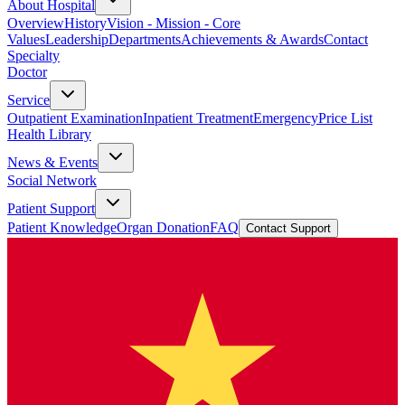
About Hospital
Overview
History
Vision - Mission - Core
Values
Leadership
Departments
Achievements & Awards
Contact
Specialty
Doctor
Service
Outpatient Examination
Inpatient Treatment
Emergency
Price List
Health Library
News & Events
Social Network
Patient Support
Patient Knowledge
Organ Donation
FAQ
Contact Support