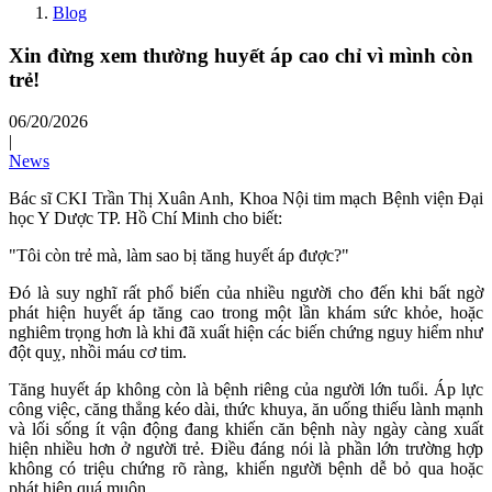
Blog
Xin đừng xem thường huyết áp cao chỉ vì mình còn
trẻ!
06/20/2026
|
News
Bác sĩ CKI Trần Thị Xuân Anh, Khoa Nội tim mạch Bệnh viện Đại
học Y Dược TP. Hồ Chí Minh cho biết:
"Tôi còn trẻ mà, làm sao bị tăng huyết áp được?"
Đó là suy nghĩ rất phổ biến của nhiều người cho đến khi bất ngờ
phát hiện huyết áp tăng cao trong một lần khám sức khỏe, hoặc
nghiêm trọng hơn là khi đã xuất hiện các biến chứng nguy hiểm như
đột quỵ, nhồi máu cơ tim.
Tăng huyết áp không còn là bệnh riêng của người lớn tuổi. Áp lực
công việc, căng thẳng kéo dài, thức khuya, ăn uống thiếu lành mạnh
và lối sống ít vận động đang khiến căn bệnh này ngày càng xuất
hiện nhiều hơn ở người trẻ. Điều đáng nói là phần lớn trường hợp
không có triệu chứng rõ ràng, khiến người bệnh dễ bỏ qua hoặc
phát hiện quá muộn.