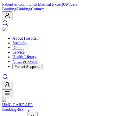
Patient & Community
Medical Expert
UMCers
Booking
|
Bidding
|
Contact
About Hospital
Specialty
Doctor
Service
Health Library
News & Events
Patient Support
UMC CARE APP
Booking
Bidding