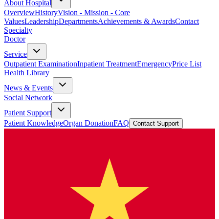
About Hospital
Overview
History
Vision - Mission - Core
Values
Leadership
Departments
Achievements & Awards
Contact
Specialty
Doctor
Service
Outpatient Examination
Inpatient Treatment
Emergency
Price List
Health Library
News & Events
Social Network
Patient Support
Patient Knowledge
Organ Donation
FAQ
Contact Support