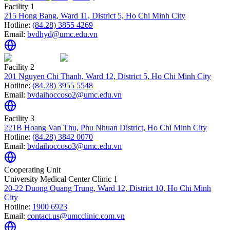
Facility 1
215 Hong Bang, Ward 11, District 5, Ho Chi Minh City
Hotline:
(84.28) 3855 4269
Email:
bvdhyd@umc.edu.vn
Facility 2
201 Nguyen Chi Thanh, Ward 12, District 5, Ho Chi Minh City
Hotline:
(84.28) 3955 5548
Email:
bvdaihoccoso2@umc.edu.vn
Facility 3
221B Hoang Van Thu, Phu Nhuan District, Ho Chi Minh City
Hotline:
(84.28) 3842 0070
Email:
bvdaihoccoso3@umc.edu.vn
Cooperating Unit
University Medical Center Clinic 1
20-22 Duong Quang Trung, Ward 12, District 10, Ho Chi Minh
City
Hotline:
1900 6923
Email:
contact.us@umcclinic.com.vn