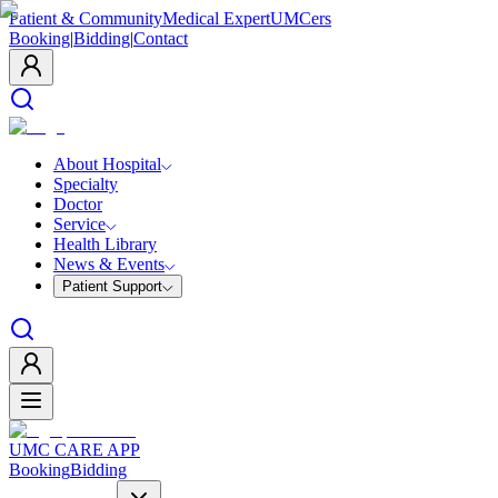
Patient & Community
Medical Expert
UMCers
Booking
|
Bidding
|
Contact
About Hospital
Specialty
Doctor
Service
Health Library
News & Events
Patient Support
UMC CARE APP
Booking
Bidding