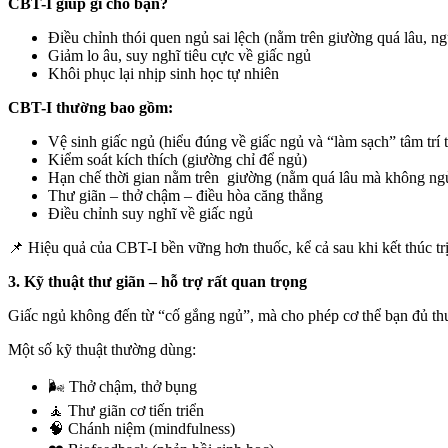
CBT-I giúp gì cho bạn?
Điều chỉnh thói quen ngủ sai lệch (nằm trên giường quá lâu, 
Giảm lo âu, suy nghĩ tiêu cực về giấc ngủ
Khôi phục lại nhịp sinh học tự nhiên
CBT-I thường bao gồm:
Vệ sinh
giấc ngủ (hiểu đúng về giấc ngủ
và “làm sạch” tâm trí 
Kiểm soát kích thích (giường chỉ để ngủ)
Hạn chế thời gian nằm
trên
giường
(nằm quá lâu mà không ngủ
Thư giãn – thở chậm – điều hòa căng thẳng
Điều chỉnh suy nghĩ về giấc ngủ
📌
Hiệu quả của CBT-I bền vững hơn thuốc, kể cả sau khi kết thúc trị 
3. Kỹ thuật thư giãn – hỗ trợ rất quan trọng
Giấc ngủ không đến từ “cố gắng ngủ”, mà
cho phép cơ thể bạn đủ
th
Một số kỹ thuật thường dùng:
🌬️
Thở chậm, thở bụng
🧘
Thư giãn cơ tiến triển
🧠
Chánh niệm (mindfulness)