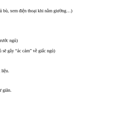
ngủ bù, xem điện thoại khi nằm giường…)
trước ngủ
)
 sẽ gây “ác cảm” về giấc ngủ)
liệu.
ư giãn.