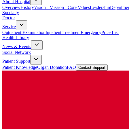
About Hospital
Overview
History
Vision - Mission - Core Values
Leadership
Departmen
Specialty
Doctor
Service
Outpatient Examination
Inpatient Treatment
Emergency
Price List
Health Library
News & Events
Social Network
Patient Support
Patient Knowledge
Organ Donation
FAQ
Contact Support