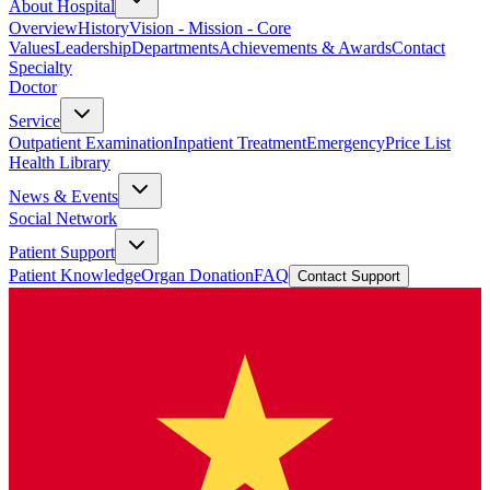
About Hospital
Overview
History
Vision - Mission - Core
Values
Leadership
Departments
Achievements & Awards
Contact
Specialty
Doctor
Service
Outpatient Examination
Inpatient Treatment
Emergency
Price List
Health Library
News & Events
Social Network
Patient Support
Patient Knowledge
Organ Donation
FAQ
Contact Support