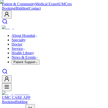
Patient & Community
Medical Expert
UMCers
Booking
|
Bidding
|
Contact
About Hospital
Specialty
Doctor
Service
Health Library
News & Events
Patient Support
UMC CARE APP
Booking
Bidding