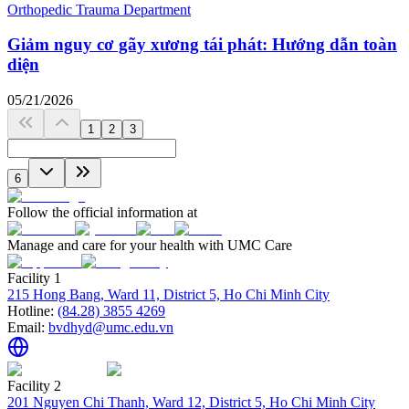
Orthopedic Trauma Department
Giảm nguy cơ gãy xương tái phát: Hướng dẫn toàn
diện
05/21/2026
1
2
3
6
Follow the official information at
Manage and care for your health with UMC Care
Facility 1
215 Hong Bang, Ward 11, District 5, Ho Chi Minh City
Hotline:
(84.28) 3855 4269
Email:
bvdhyd@umc.edu.vn
Facility 2
201 Nguyen Chi Thanh, Ward 12, District 5, Ho Chi Minh City