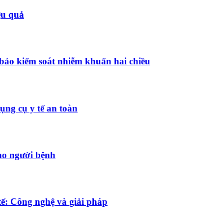
ệu quả
bảo kiểm soát nhiễm khuẩn hai chiều
ụng cụ y tế an toàn
ho người bệnh
tế: Công nghệ và giải pháp