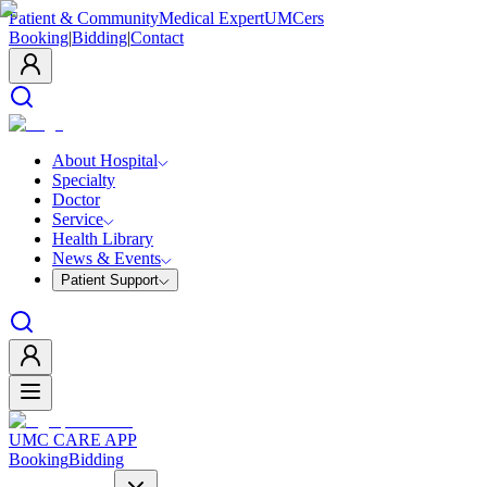
Patient & Community
Medical Expert
UMCers
Booking
|
Bidding
|
Contact
About Hospital
Specialty
Doctor
Service
Health Library
News & Events
Patient Support
UMC CARE APP
Booking
Bidding