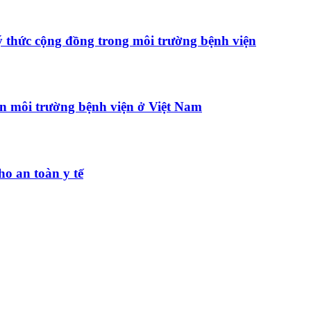
ý thức cộng đồng trong môi trường bệnh viện
ẩn môi trường bệnh viện ở Việt Nam
o an toàn y tế