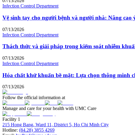
07/13/2026
Infection Control Department
Vệ sinh tay cho người bệnh và người nhà: Nâng cao 
07/13/2026
Infection Control Department
Thách thức và giải pháp trong kiểm soát nhiễm khu
07/13/2026
Infection Control Department
Hóa chất khử khuẩn bề mặt: Lựa chọn thông minh ch
07/13/2026
Follow the official information at
Manage and care for your health with UMC Care
Facility 1
215 Hong Bang, Ward 11, District 5, Ho Chi Minh City
Hotline:
(84.28) 3855 4269