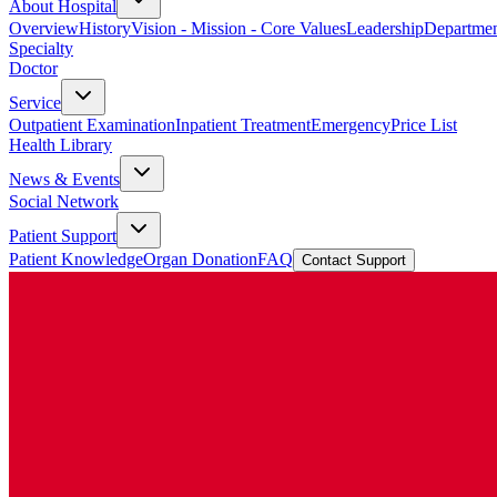
About Hospital
Overview
History
Vision - Mission - Core Values
Leadership
Departmen
Specialty
Doctor
Service
Outpatient Examination
Inpatient Treatment
Emergency
Price List
Health Library
News & Events
Social Network
Patient Support
Patient Knowledge
Organ Donation
FAQ
Contact Support