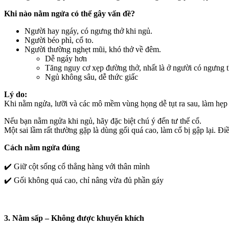
Khi nào nằm ngửa có thể gây vấn đề?
Người hay ngáy, có ngưng thở khi ngủ.
Người béo phì, cổ to.
Người thường nghẹt mũi, khó thở về đêm.
Dễ ngáy hơn
Tăng nguy cơ xẹp đường thở, nhất là ở người có ngưng 
Ngủ không sâu, dễ thức giấc
Lý do:
Khi nằm ngửa, lưỡi và các mô mềm vùng họng dễ tụt ra sau, làm hẹ
Nếu bạn nằm ngửa khi ngủ, hãy đặc biệt chú ý đến tư thế cổ.
Một sai lầm rất thường gặp là dùng gối quá cao, làm cổ bị gập
lại.
Điề
Cách nằm ngửa đúng
✔️
Giữ cột sống cổ thẳng hàng với thân mình
✔️
Gối không quá cao, chỉ nâng vừa đủ phần gáy
3. Nằm sấp – Không được khuyến khích