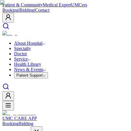
Patient & Community
Medical Expert
UMCers
Booking
|
Bidding
|
Contact
About Hospital
Specialty
Doctor
Service
Health Library
News & Events
Patient Support
UMC CARE APP
Booking
Bidding