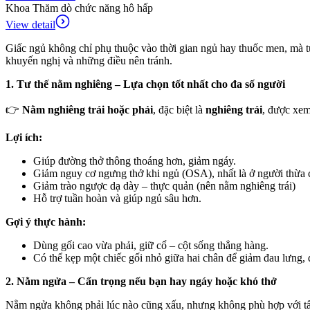
Khoa Thăm dò chức năng hô hấp
View detail
Giấc ngủ không chỉ phụ thuộc vào thời gian ngủ hay thuốc men, mà tư
khuyến nghị và những điều nên tránh.
1. Tư thế nằm nghiêng – Lựa chọn tốt nhất cho đa số người
👉
Nằm nghiêng trái hoặc phải
, đặc biệt là
nghiêng trái
, được xem 
Lợi ích:
Giúp đường thở thông thoáng hơn, giảm ngáy.
Giảm nguy cơ ngưng thở khi ngủ (OSA), nhất là ở người thừa 
Giảm trào ngược dạ dày – thực quản
(nên nằm nghiêng trái)
Hỗ trợ tuần hoàn và giúp ngủ sâu hơn.
Gợi ý thực hành:
Dùng gối cao vừa phải, giữ cổ – cột sống thẳng hàng.
Có thể kẹp một chiếc gối nhỏ giữa hai chân để giảm đau lưng,
2. Nằm ngửa – Cẩn trọng nếu bạn hay ngáy hoặc khó thở
Nằm ngửa không phải lúc nào cũng xấu, nhưng không phù hợp với tấ