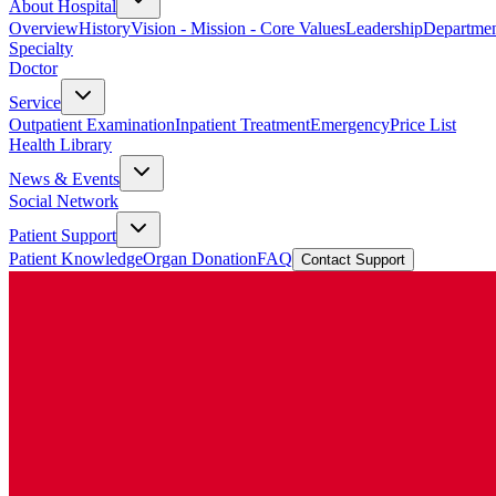
About Hospital
Overview
History
Vision - Mission - Core Values
Leadership
Departmen
Specialty
Doctor
Service
Outpatient Examination
Inpatient Treatment
Emergency
Price List
Health Library
News & Events
Social Network
Patient Support
Patient Knowledge
Organ Donation
FAQ
Contact Support