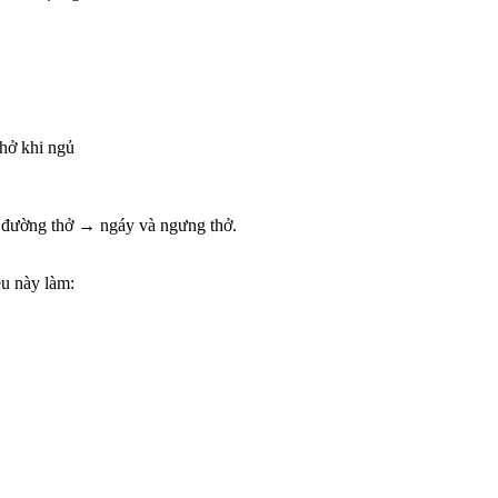
thở khi ngủ
p đường thở → ngáy và ngưng thở.
u này làm: