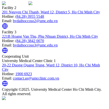
Facility 2
201 Nguyen Chi Thanh, Ward 12, District 5, Ho Chi Minh City
Hotline:
(84.28) 3955 5548
Email:
bvdaihoccoso2@umc.edu.vn
Facility 3
221B Hoang Van Thu, Phu Nhuan District, Ho Chi Minh City
Hotline:
(84.28) 3842 0070
Email:
bvdaihoccoso3@umc.edu.vn
Cooperating Unit
University Medical Center Clinic 1
20-22 Duong Quang Trung, Ward 12, District 10, Ho Chi Minh
City
Hotline:
1900 6923
Email:
contact.us@umcclinic.com.vn
Copyright ©2025. University Medical Center Ho Chi Minh City.
All rights reserved.