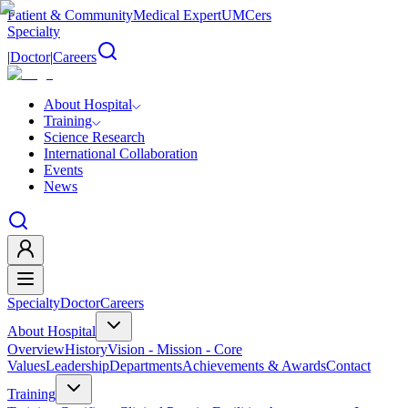
Patient & Community
Medical Expert
UMCers
Specialty
|
Doctor
|
Careers
About Hospital
Training
Science Research
International Collaboration
Events
News
Specialty
Doctor
Careers
About Hospital
Overview
History
Vision - Mission - Core
Values
Leadership
Departments
Achievements & Awards
Contact
Training