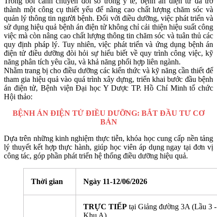
Trong bối cảnh chuyển đổi số trong y tế, bệnh án điện tử đã trở
thành một công cụ thiết yếu để nâng cao chất lượng chăm sóc và
quản lý thông tin người bệnh. Đối với điều dưỡng, việc phát triển và
sử dụng hiệu quả bệnh án điện tử không chỉ cải thiện hiệu suất công
việc mà còn nâng cao chất lượng thông tin chăm sóc và tuân thủ các
quy định pháp lý. Tuy nhiên, việc phát triển và ứng dụng bệnh án
điện tử điều dưỡng đòi hỏi sự hiểu biết về quy trình công việc, kỹ
năng phân tích yêu cầu, và khả năng phối hợp liên ngành.
Nhằm trang bị cho điều dưỡng các kiến thức và kỹ năng cần thiết để
tham gia hiệu quả vào quá trình xây dựng, triển khai bước đầu bệnh
án điện tử, Bệnh viện Đại học Y Dược TP. Hồ Chí Minh tổ chức
Hội thảo:
BỆNH ÁN ĐIỆN TỬ ĐIỀU DƯỠNG: BẮT ĐẦU TƯ CƠ
BẢN
Dựa trên những kinh nghiệm thực tiễn, khóa học cung cấp nền tảng
lý thuyết kết hợp thực hành, giúp học viên áp dụng ngay tại đơn vị
công tác, góp phần phát triển hệ thống điều dưỡng hiệu quả.
Thời gian
Ngày 11-12/06/2026
TRỰC TIẾP
tại Giảng đường 3A (Lầu 3 -
Khu A)