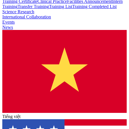
Training Certificate
Clinical Practice
Facilities Announcement
Intern
Training
Transfer Training
Training List
Training Completed List
Science Research
International Collaboration
Events
News
Tiếng việt